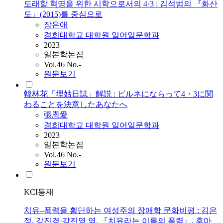
도래할 혁명을 위한 시학으로서의 4·3 : 김석범의 『화산
도』(2015)를 중심으로
장은애
경희대학교 대학원 일어일문학과
2023
일본학논집
Vol.46 No.-
원문보기
韓林花「埋姑日誌」解説 : ビルネにならって4・3に関
わることを決意したあなたへ
張恩愛
경희대학교 대학원 일어일문학과
2023
일본학논집
Vol.46 No.-
원문보기
KCI등재
치유–폭력을 횡단하는 여성주의 장애학 문화비평 : 김은
정, 강진경·강진영 역, 『치유라는 이름의 폭력』, 후마