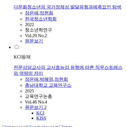
다문화청소년의 국가정체성 발달유형과예측요인 탐색
장은애
,
정현희
한국청소년학회
2022
청소년학연구
Vol.29 No.2
원문보기
KCI등재
전문상담교사의 교사효능감 유형에 따른 직무스트레스
와 역량의 차이
장은애
,
박혜영
,
정현희
충남대학교 교육연구소
2025
교육연구논총
Vol.46 No.4
원문보기
2
KCI
KISS