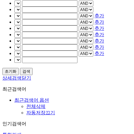
추가
추가
추가
추가
추가
추가
추가
상세검색닫기
최근검색어
최근검색어 옵션
전체삭제
자동저장끄기
인기검색어