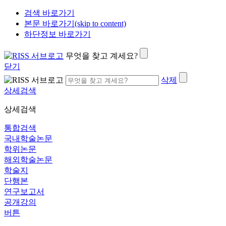
검색 바로가기
본문 바로가기(skip to content)
하단정보 바로가기
무엇을 찾고 계세요?
닫기
삭제
상세검색
상세검색
통합검색
국내학술논문
학위논문
해외학술논문
학술지
단행본
연구보고서
공개강의
버튼