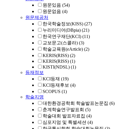
원문있음
(54)
원문없음
(4)
원문제공처
한국학술정보(KISS)
(27)
누리미디어(DBpia)
(21)
한국연구재단(KCI)
(11)
교보문고(스콜라)
(3)
학술교육원(eArticle)
(2)
KERIS(RISS)
(2)
KERIS(RISS)
(1)
KISTI(NDSL)
(1)
등재정보
KCI등재
(19)
KCI등재후보
(4)
SCOPUS
(1)
학술지명
대한환경공학회 학술발표논문집
(6)
춘계학술연구발표회
(5)
학술대회 발표자료집
(4)
심포지엄 및 특별세션
(4)
한국통신학회 학술대회논문집
(3)