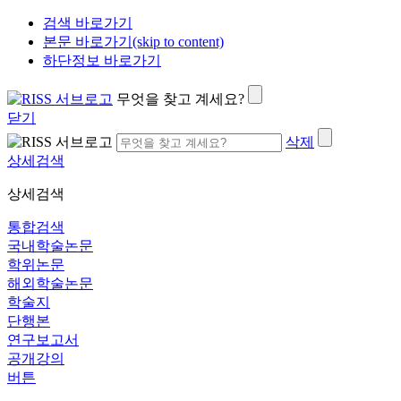
검색 바로가기
본문 바로가기(skip to content)
하단정보 바로가기
무엇을 찾고 계세요?
닫기
삭제
상세검색
상세검색
통합검색
국내학술논문
학위논문
해외학술논문
학술지
단행본
연구보고서
공개강의
버튼