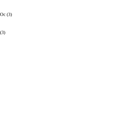
 Oc
(3)
(3)