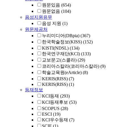
원문있음
(654)
원문없음
(104)
음성지원유무
음성 지원
(1)
원문제공처
누리미디어(DBpia)
(367)
한국학술정보(KISS)
(152)
KISTI(NDSL)
(134)
한국연구재단(KCI)
(133)
교보문고(스콜라)
(29)
코리아스칼라(코리아스칼라)
(9)
학술교육원(eArticle)
(8)
KERIS(RISS)
(7)
KERIS(RISS)
(1)
등재정보
KCI등재
(293)
KCI등재후보
(53)
SCOPUS
(28)
ESCI
(19)
KCI우수등재
(7)
SCIE
(1)