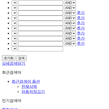
추가
추가
추가
추가
추가
추가
추가
상세검색닫기
최근검색어
최근검색어 옵션
전체삭제
자동저장끄기
인기검색어