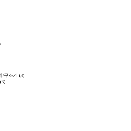
)
계/구조계
(3)
(3)