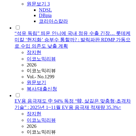
원문보기
3
NDSL
DBpia
코리아스칼라
“석유 독립” 띄운 인니에 국내 정유 수출 긴장… 롯데케
미칼 ‘현지화’ 승부수 통할까? : 발릭파판 RDMP 가동으
로 수입 의존도 낮출 계획
장지현
이코노믹리뷰
2026
이코노믹리뷰
Vol.- No.1299
원문보기
복사/대출신청
EV용 음극재도 中 94% 독점 “韓, 살길은 맞춤형·초격차
기술” : 2025년 1~11월 EV용 음극재 적재량 35.3%↑
장지현
이코노믹리뷰
2026
이코노믹리뷰