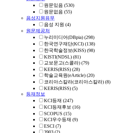
원문있음
(530)
원문없음
(55)
음성지원유무
음성 지원
(4)
원문제공처
누리미디어(DBpia)
(298)
한국연구재단(KCI)
(138)
한국학술정보(KISS)
(98)
KISTI(NDSL)
(81)
교보문고(스콜라)
(79)
KERIS(RISS)
(28)
학술교육원(eArticle)
(20)
코리아스칼라(코리아스칼라)
(8)
KERIS(RISS)
(5)
등재정보
KCI등재
(247)
KCI등재후보
(16)
SCOPUS
(15)
KCI우수등재
(9)
ESCI
(7)
3903
(2)