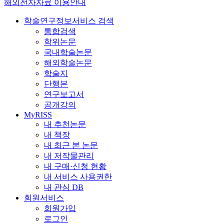
해외전자자료 이용안내
학술연구정보서비스 검색
통합검색
학위논문
국내학술논문
해외학술논문
학술지
단행본
연구보고서
공개강의
MyRISS
내 추천논문
내 책장
내 최근 본 논문
내 저작물관리
내 구매·신청 현황
내 서비스 사용권한
내 관심 DB
회원서비스
회원가입
로그인