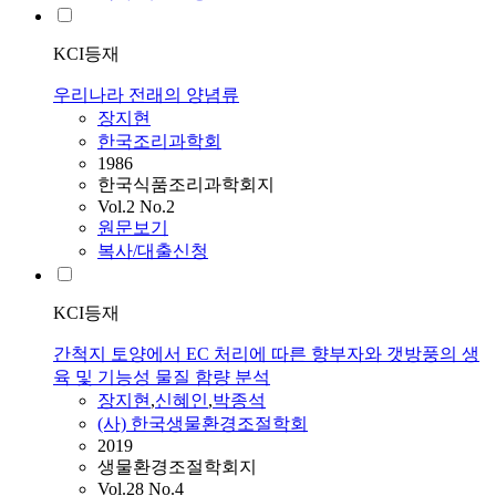
KCI등재
우리나라 전래의 양념류
장지현
한국조리과학회
1986
한국식품조리과학회지
Vol.2 No.2
원문보기
복사/대출신청
KCI등재
간척지 토양에서 EC 처리에 따른 향부자와 갯방풍의 생
육 및 기능성 물질 함량 분석
장지현
,
신혜인
,
박종석
(사) 한국생물환경조절학회
2019
생물환경조절학회지
Vol.28 No.4