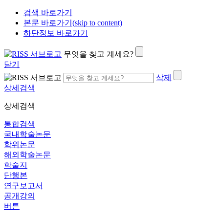
검색 바로가기
본문 바로가기(skip to content)
하단정보 바로가기
무엇을 찾고 계세요?
닫기
삭제
상세검색
상세검색
통합검색
국내학술논문
학위논문
해외학술논문
학술지
단행본
연구보고서
공개강의
버튼