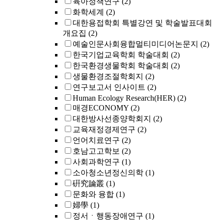
육아정책연구
(2)
화학세계
(2)
대한용접학회 특별강연 및 학술발표대회
개요집
(2)
예술인문사회융합멀티미디어논문지
(2)
한국기업교육학회 학술대회
(2)
한국환경생물학회 학술대회
(2)
생물환경조절학회지
(2)
연구보고서 인사이트
(2)
Human Ecology Research(HER)
(2)
매경ECONOMY
(2)
대한방사선종양학회지
(2)
교육재정경제연구
(2)
언어치료연구
(2)
호남고고학보
(2)
사회과학연구
(1)
소아청소년정신의학
(1)
硏究論叢
(1)
문화와 융합
(1)
婦學
(1)
정서ㆍ행동장애연구
(1)