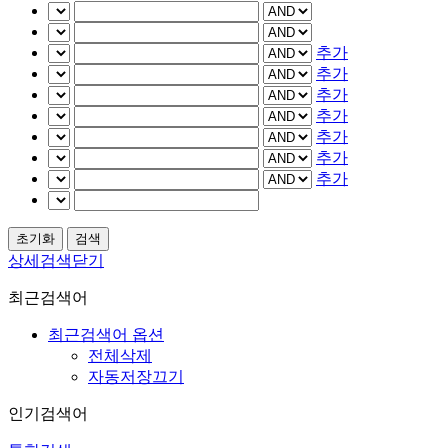
추가
추가
추가
추가
추가
추가
추가
상세검색닫기
최근검색어
최근검색어 옵션
전체삭제
자동저장끄기
인기검색어