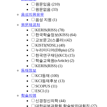
원문있음
(210)
원문없음
(33)
음성지원유무
음성 지원
(1)
원문제공처
KERIS(RISS)
(78)
한국학술정보(KISS)
(64)
교보문고(스콜라)
(42)
KISTI(NDSL)
(40)
누리미디어(DBpia)
(25)
한국연구재단(KCI)
(15)
학술교육원(eArticle)
(2)
KERIS(RISS)
(1)
등재정보
KCI등재
(100)
KCI등재후보
(13)
SCOPUS
(11)
ESCI
(1)
학술지명
신경정신의학
(44)
대한피부과학회 학술발표대회집
(27)