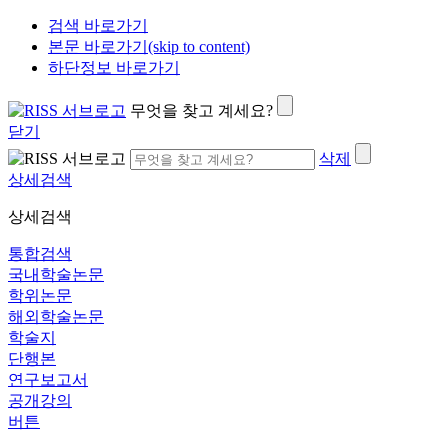
검색 바로가기
본문 바로가기(skip to content)
하단정보 바로가기
무엇을 찾고 계세요?
닫기
삭제
상세검색
상세검색
통합검색
국내학술논문
학위논문
해외학술논문
학술지
단행본
연구보고서
공개강의
버튼