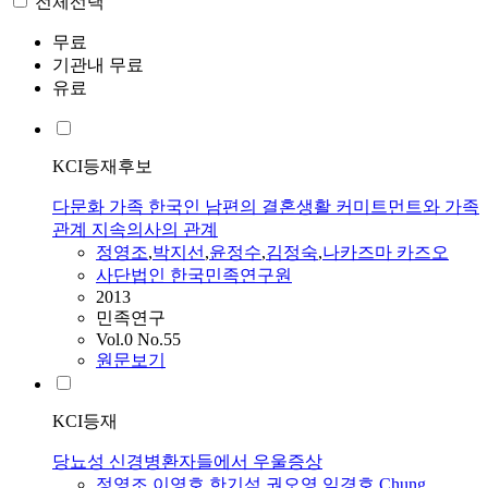
전체선택
무료
기관내 무료
유료
KCI등재후보
다문화 가족 한국인 남편의 결혼생활 커미트먼트와 가족
관계 지속의사의 관계
정영조
,
박지선
,
윤정수
,
김정숙
,
나카즈마 카즈오
사단법인 한국민족연구원
2013
민족연구
Vol.0 No.55
원문보기
KCI등재
당뇨성 신경병환자들에서 우울증상
정영조
,
이영호
,
한기석
,
권오영
,
임경호
,
Chung,