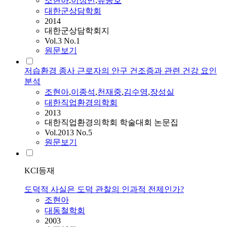
조현아
,
이정민
,
유종호
대한군상담학회
2014
대한군상담학회지
Vol.3 No.1
원문보기
저습환경 종사 근로자의 안구 건조증과 관련 건강 요인
분석
조현아
,
이종석
,
천재중
,
김수영
,
장성실
대한직업환경의학회
2013
대한직업환경의학회 학술대회 논문집
Vol.2013 No.5
원문보기
KCI등재
도덕적 사실은 도덕 관찰의 인과적 전제인가?
조현아
대동철학회
2003