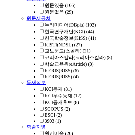
원문있음
(166)
원문없음
(29)
원문제공처
누리미디어(DBpia)
(102)
한국연구재단(KCI)
(44)
한국학술정보(KISS)
(41)
KISTI(NDSL)
(27)
교보문고(스콜라)
(21)
코리아스칼라(코리아스칼라)
(8)
학술교육원(eArticle)
(8)
KERIS(RISS)
(6)
KERIS(RISS)
(4)
등재정보
KCI등재
(81)
KCI우수등재
(12)
KCI등재후보
(8)
SCOPUS
(2)
ESCI
(2)
3903
(1)
학술지명
월간미술
(26)