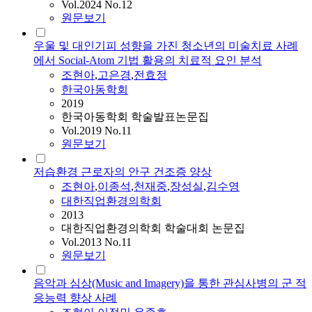
Vol.2024 No.12
원문보기
우울 및 대인기피 성향을 가진 청소년의 미술치료 사례
에서 Social-Atom 기법 활용의 치료적 요인 분석
조현아
,
고은경
,
전효정
한국아동학회
2019
한국아동학회 학술발표논문집
Vol.2019 No.11
원문보기
저습환경 근로자의 안구 건조증 양상
조현아
,
이종석
,
천재중
,
장성실
,
김수영
대한직업환경의학회
2013
대한직업환경의학회 학술대회 논문집
Vol.2013 No.11
원문보기
음악과 심상(Music and Imagery)을 통한 관심사병의 군 적
응능력 향상 사례