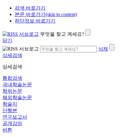
검색 바로가기
본문 바로가기(skip to content)
하단정보 바로가기
무엇을 찾고 계세요?
닫기
삭제
상세검색
상세검색
통합검색
국내학술논문
학위논문
해외학술논문
학술지
단행본
연구보고서
공개강의
버튼