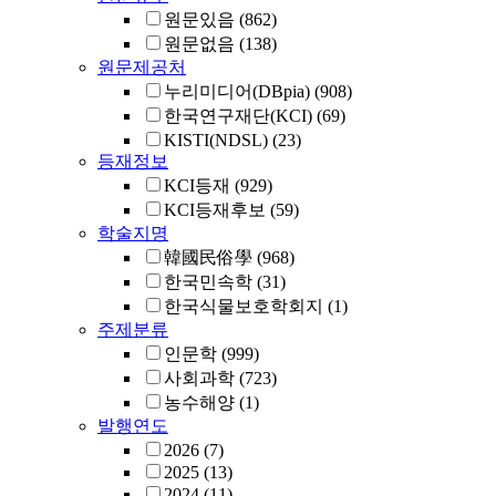
원문있음
(862)
원문없음
(138)
원문제공처
누리미디어(DBpia)
(908)
한국연구재단(KCI)
(69)
KISTI(NDSL)
(23)
등재정보
KCI등재
(929)
KCI등재후보
(59)
학술지명
韓國民俗學
(968)
한국민속학
(31)
한국식물보호학회지
(1)
주제분류
인문학
(999)
사회과학
(723)
농수해양
(1)
발행연도
2026
(7)
2025
(13)
2024
(11)