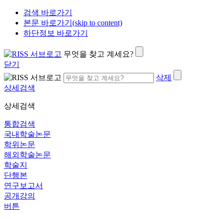
검색 바로가기
본문 바로가기(skip to content)
하단정보 바로가기
무엇을 찾고 계세요?
닫기
삭제
상세검색
상세검색
통합검색
국내학술논문
학위논문
해외학술논문
학술지
단행본
연구보고서
공개강의
버튼