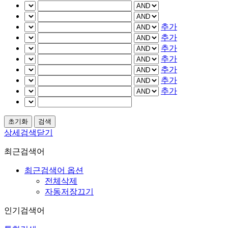
추가
추가
추가
추가
추가
추가
추가
상세검색닫기
최근검색어
최근검색어 옵션
전체삭제
자동저장끄기
인기검색어