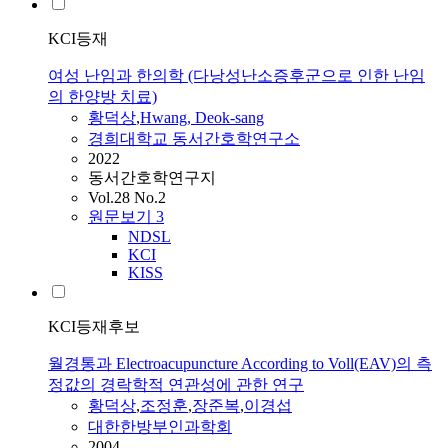
KCI등재
여성 난임과 한의학 (다낭성난소증후군으로 인한 난임
의 한양방 치료)
황덕상
,
Hwang, Deok-sang
경희대학교 동서간호학연구소
2022
동서간호학연구지
Vol.28 No.2
원문보기
3
NDSL
KCI
KISS
KCI등재후보
월경통과 Electroacupuncture According to Voll(EAV)의 측
정값의 경락학적 연관성에 관한 연구
황덕상
,
조정훈
,
장준복
,
이경섭
대한한방부인과학회
2004