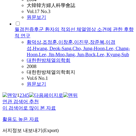
大韓韓方婦人科學會誌
Vol.17 No.3
원문보기
월경전증후군 환자의 적외선 체열영상 소견에 관한 후향
적 연구
황덕상
,
조정훈
,
이창훈
,
이진무
,
장준복
,
이경
섭
,
Hwang, Deok-Sang
,
Cho, Jung-Hoon
,
Lee, Chang-
Hoon
,
Lee, Jin-Moo
,
Jang, Jun-Bock
,
Lee, Kyung-Sub
대한한방체열의학회
2008
대한한방체열의학회지
Vol.6 No.1
원문보기
1
2
3
4
5
연관 검색어 추천
이 검색어로 많이 본 자료
활용도 높은 자료
서지정보 내보내기(Export)