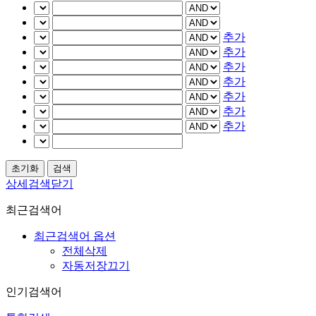
추가
추가
추가
추가
추가
추가
추가
상세검색닫기
최근검색어
최근검색어 옵션
전체삭제
자동저장끄기
인기검색어