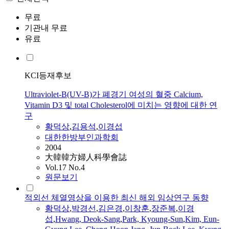
무료
기관내 무료
유료
KCI등재후보
Ultraviolet-B(UV-B)가 폐경기 여성의 혈중 Calcium,
Vitamin D3 및 total Cholesterol에 미치는 영향에 대한 연
구
황덕상
,
김용석
,
이경섭
대한한방부인과학회
2004
大韓韓方婦人科學會誌
Vol.17 No.4
원문보기
적외선 체열영상을 이용한 최신 해외 임상연구 동향
황덕상
,
박경선
,
김은경
,
이창훈
,
장준복
,
이경
섭
,
Hwang, Deok-Sang
,
Park, Kyoung-Sun
,
Kim, Eun-