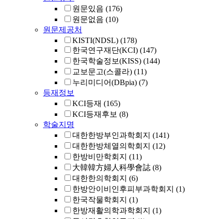
원문있음
(176)
원문없음
(10)
원문제공처
KISTI(NDSL)
(178)
한국연구재단(KCI)
(147)
한국학술정보(KISS)
(144)
교보문고(스콜라)
(11)
누리미디어(DBpia)
(7)
등재정보
KCI등재
(165)
KCI등재후보
(8)
학술지명
대한한방부인과학회지
(141)
대한한방체열의학회지
(12)
한방비만학회지
(11)
大韓韓方婦人科學會誌
(8)
대한한의학회지
(6)
한방안이비인후피부과학회지
(1)
한국작물학회지
(1)
한방재활의학과학회지
(1)