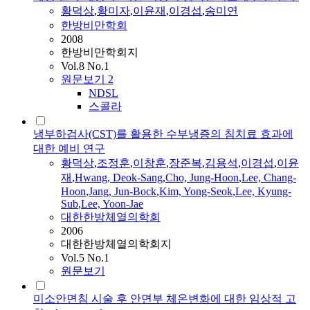
황덕상
,
황미자
,
이윤재
,
이경섭
,
송미연
한방비만학회
2008
한방비만학회지
Vol.8 No.1
원문보기
2
NDSL
스콜라
냉부하검사(CST)를 활용한 수부냉증의 침치료 효과에
대한 예비 연구
황덕상
,
조정훈
,
이창훈
,
장준복
,
김용석
,
이경섭
,
이윤
재
,
Hwang, Deok-Sang
,
Cho, Jung-Hoon
,
Lee, Chang-
Hoon
,
Jang, Jun-Bock
,
Kim, Yong-Seok
,
Lee, Kyung-
Sub
,
Lee, Yoon-Jae
대한한방체열의학회
2006
대한한방체열의학회지
Vol.5 No.1
원문보기
미소안면침 시술 후 안면부 체온변화에 대한 임상적 고