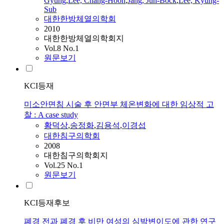
Gyung
,
Lee, Chang-Hoon
,
Jang, Jun-Bock
,
Lee, Kyung-
Sub
대한한방체열의학회
2010
대한한방체열의학회지
Vol.8 No.1
원문보기
KCI등재
미소안면침 시술 후 안면부 체온변화에 대한 임상적 고
찰 : A case study
황덕상
,
송정화
,
김용석
,
이경섭
대한침구의학회
2008
대한침구의학회지
Vol.25 No.1
원문보기
KCI등재후보
폐경 전과 폐경 후 비만 여성의 심박변이도에 관한 연구