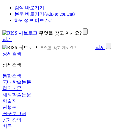
검색 바로가기
본문 바로가기(skip to content)
하단정보 바로가기
무엇을 찾고 계세요?
닫기
삭제
상세검색
상세검색
통합검색
국내학술논문
학위논문
해외학술논문
학술지
단행본
연구보고서
공개강의
버튼