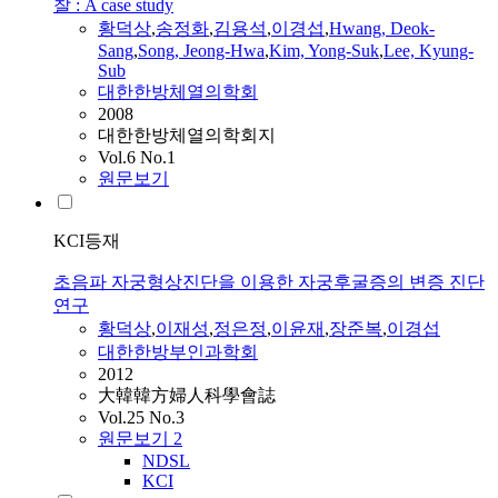
찰 : A case study
황덕상
,
송정화
,
김용석
,
이경섭
,
Hwang, Deok-
Sang
,
Song, Jeong-Hwa
,
Kim, Yong-Suk
,
Lee, Kyung-
Sub
대한한방체열의학회
2008
대한한방체열의학회지
Vol.6 No.1
원문보기
KCI등재
초음파 자궁형상진단을 이용한 자궁후굴증의 변증 진단
연구
황덕상
,
이재성
,
정은정
,
이윤재
,
장준복
,
이경섭
대한한방부인과학회
2012
大韓韓方婦人科學會誌
Vol.25 No.3
원문보기
2
NDSL
KCI