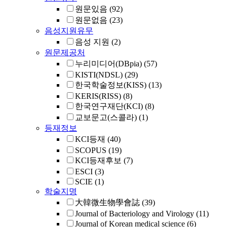
원문있음
(92)
원문없음
(23)
음성지원유무
음성 지원
(2)
원문제공처
누리미디어(DBpia)
(57)
KISTI(NDSL)
(29)
한국학술정보(KISS)
(13)
KERIS(RISS)
(8)
한국연구재단(KCI)
(8)
교보문고(스콜라)
(1)
등재정보
KCI등재
(40)
SCOPUS
(19)
KCI등재후보
(7)
ESCI
(3)
SCIE
(1)
학술지명
大韓微生物學會誌
(39)
Journal of Bacteriology and Virology
(11)
Journal of Korean medical science
(6)