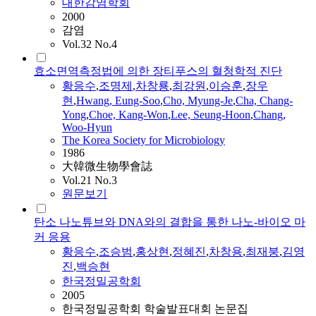
대한감염학회
2000
감염
Vol.32 No.4
효소면역측정법에 의한 장티푸스의 혈청학적 진단
황응수
,
조명제
,
차창룡
,
최강원
,
이승훈
,
장우
현
,
Hwang, Eung-Soo
,
Cho, Myung-Je
,
Cha, Chang-
Yong
,
Choe, Kang-Won
,
Lee, Seung-Hoon
,
Chang,
Woo-Hyun
The Korea Society for Microbiology
1986
大韓微生物學會誌
Vol.21 No.3
원문보기
탄소 나노튜브와 DNA와의 결합을 통한 나노-바이오 마
커 응용
황응수
,
조승범
,
홍상현
,
정혜진
,
차창용
,
최재붕
,
김영
진
,
백승현
한국정밀공학회
2005
한국정밀공학회 학술발표대회 논문집