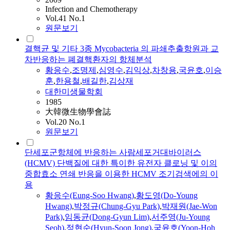
Infection and Chemotherapy
Vol.41 No.1
원문보기
결핵균 및 기타 3종 Mycobacteria 의 파쇄추출항원과 교
차반응하는 폐결핵환자의 항체분석
황응수
,
조명제
,
심영수
,
김익상
,
차창용
,
국윤호
,
이승
훈
,
한용철
,
배길한
,
김상재
대한미생물학회
1985
大韓微生物學會誌
Vol.20 No.1
원문보기
단세포군항체에 반응하는 사람세포거대바이러스
(HCMV) 단백질에 대한 특이한 유전자 클로닝 및 이의
중합효소 연쇄 반응을 이용한 HCMV 조기검색에의 이
용
황응수
(Eung-Soo Hwang)
,
황
도영(Do-Young
Hwang)
,
박정규(Chung-Gyu Park)
,
박재원(Jae-Won
Park)
,
임동균(Dong-Gyun Lim)
,
서주영(Ju-Young
Seoh)
,
정현순(Hyun-Soon Jong)
,
국윤호(Yoon-Hoh