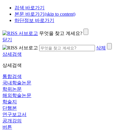
검색 바로가기
본문 바로가기(skip to content)
하단정보 바로가기
무엇을 찾고 계세요?
닫기
삭제
상세검색
상세검색
통합검색
국내학술논문
학위논문
해외학술논문
학술지
단행본
연구보고서
공개강의
버튼