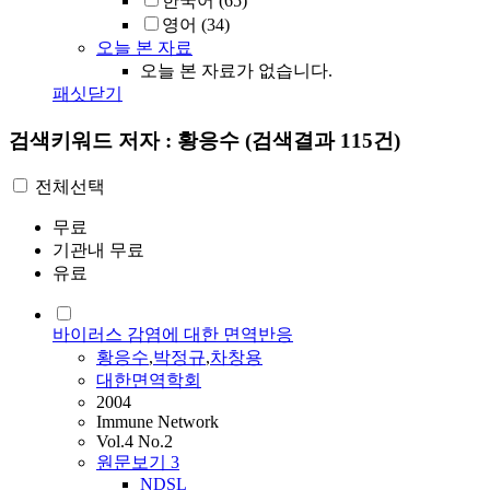
한국어
(65)
영어
(34)
오늘 본 자료
오늘 본 자료가 없습니다.
패싯닫기
검색키워드
저자 : 황응수
(검색결과 115건)
전체선택
무료
기관내 무료
유료
바이러스 감염에 대한 면역반응
황응수
,
박정규
,
차창용
대한면역학회
2004
Immune Network
Vol.4 No.2
원문보기
3
NDSL