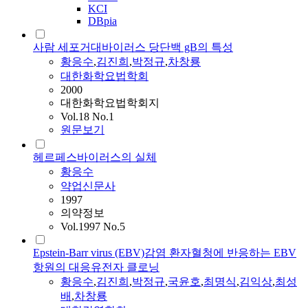
KCI
DBpia
사람 세포거대바이러스 당단백 gB의 특성
황응수
,
김진희
,
박정규
,
차창룡
대한화학요법학회
2000
대한화학요법학회지
Vol.18 No.1
원문보기
헤르페스바이러스의 실체
황응수
약업신문사
1997
의약정보
Vol.1997 No.5
Epstein-Barr virus (EBV)감염 환자혈청에 반응하는 EBV
항원의 대응유전자 클로닝
황응수
,
김진희
,
박정규
,
국윤호
,
최명식
,
김익상
,
최성
배
,
차창룡