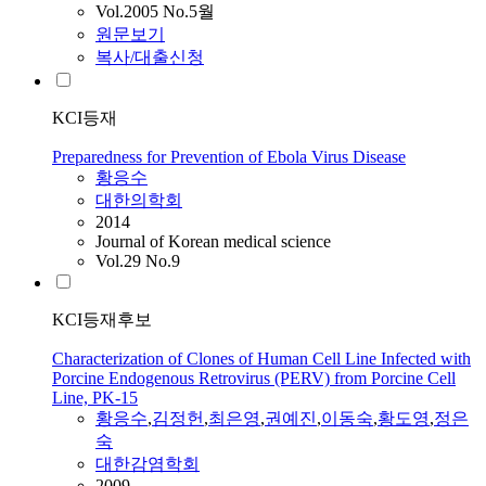
Vol.2005 No.5월
원문보기
복사/대출신청
KCI등재
Preparedness for Prevention of Ebola Virus Disease
황응수
대한의학회
2014
Journal of Korean medical science
Vol.29 No.9
KCI등재후보
Characterization of Clones of Human Cell Line Infected with
Porcine Endogenous Retrovirus (PERV) from Porcine Cell
Line, PK-15
황응수
,
김정헌
,
최은영
,
권예진
,
이동숙
,
황
도영
,
정은
숙
대한감염학회
2009