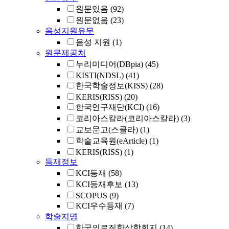
원문있음
(92)
원문없음
(23)
음성지원유무
음성 지원
(1)
원문제공처
누리미디어(DBpia)
(45)
KISTI(NDSL)
(41)
한국학술정보(KISS)
(28)
KERIS(RISS)
(20)
한국연구재단(KCI)
(16)
코리아스칼라(코리아스칼라)
(3)
교보문고(스콜라)
(1)
학술교육원(eArticle)
(1)
KERIS(RISS)
(1)
등재정보
KCI등재
(58)
KCI등재후보
(13)
SCOPUS
(9)
KCI우수등재
(7)
학술지명
한국의료질향상학회지
(14)