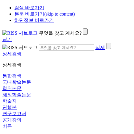
검색 바로가기
본문 바로가기(skip to content)
하단정보 바로가기
무엇을 찾고 계세요?
닫기
삭제
상세검색
상세검색
통합검색
국내학술논문
학위논문
해외학술논문
학술지
단행본
연구보고서
공개강의
버튼