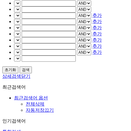
추가
추가
추가
추가
추가
추가
추가
상세검색닫기
최근검색어
최근검색어 옵션
전체삭제
자동저장끄기
인기검색어