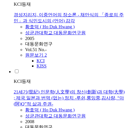
KCI등재
경성지리지, 이중언어의 장소론 - 채만식의 「종로의 주
민」과 식민도시의 (언어) 감각
황호덕
(
Ho
Duk
Hwang
)
성균관대학교 대동문화연구원
2005
대동문화연구
Vol.51 No.-
원문보기
2
KCI
KISS
KCI등재
21세기(世紀) 인문학(人文學)의 창신(創新)과 대학(大學)
; 제국 일본과 번역 (없는) 정치 -루쉰,룽잉쭝,김사량, “아
(阿)Q”적 삶과 주권-
황호덕
(
Ho
Duk
Hwang
)
성균관대학교 대동문화연구원
2008
대동문화연구