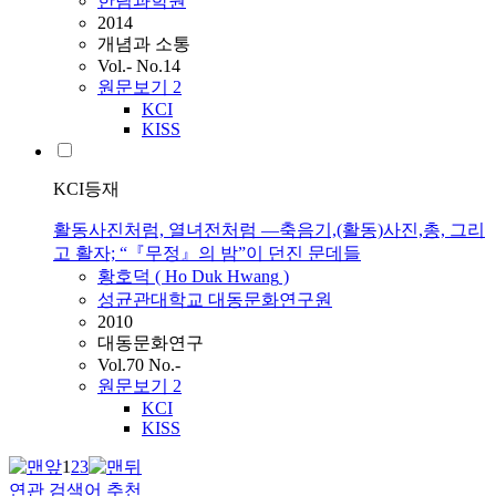
한림과학원
2014
개념과 소통
Vol.- No.14
원문보기
2
KCI
KISS
KCI등재
활동사진처럼, 열녀전처럼 ―축음기,(활동)사진,총, 그리
고 활자; “『무정』의 밤”이 던진 문데들
황호덕
(
Ho
Duk
Hwang
)
성균관대학교 대동문화연구원
2010
대동문화연구
Vol.70 No.-
원문보기
2
KCI
KISS
1
2
3
연관 검색어 추천