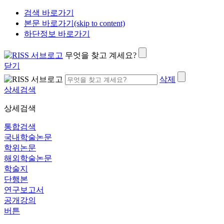
검색 바로가기
본문 바로가기(skip to content)
하단정보 바로가기
무엇을 찾고 계세요?
닫기
삭제
상세검색
상세검색
통합검색
국내학술논문
학위논문
해외학술논문
학술지
단행본
연구보고서
공개강의
버튼