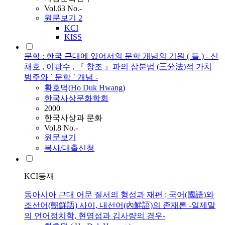
Vol.63 No.-
원문보기
2
KCI
KISS
문학 : 한국 근대에 있어서의 문학 개념의 기원 ( 들 ) - 신
채호 , 이광수 , 『 창조 』파의 삼분법 (三分法)적 가치
범주와 ` 문학 ` 개념 -
황호덕
(
Ho
Duk
Hwang
)
한국사상문화학회
2000
한국사상과 문화
Vol.8 No.-
원문보기
복사/대출신청
KCI등재
동아시아 근대 어문 질서의 형성과 재편 ; 국어(國語)와
조선어(朝鮮語) 사이, 내선어(內鮮語)의 존재론 -일제말
의 언어정치학, 현영섭과 김사량의 경우-