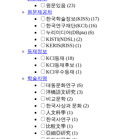
원문있음
(23)
원문제공처
한국학술정보(KISS)
(17)
한국연구재단(KCI)
(16)
누리미디어(DBpia)
(6)
KISTI(NDSL)
(2)
KERIS(RISS)
(1)
등재정보
KCI등재
(18)
KCI등재후보
(1)
KCI우수등재
(1)
학술지명
대동문화연구
(6)
泮橋語文硏究
(3)
비교문학
(2)
한국사상과 문화
(2)
人文科學
(1)
한국사연구
(1)
比較文學
(1)
亞細亞硏究
(1)