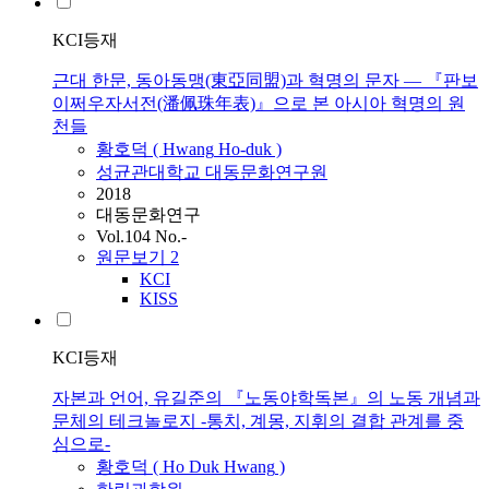
KCI등재
근대 한문, 동아동맹(東亞同盟)과 혁명의 문자 ― 『판보
이쩌우자서전(潘佩珠年表)』으로 본 아시아 혁명의 원
천들
황호덕
(
Hwang
Ho-duk
)
성균관대학교 대동문화연구원
2018
대동문화연구
Vol.104 No.-
원문보기
2
KCI
KISS
KCI등재
자본과 언어, 유길준의 『노동야학독본』의 노동 개념과
문체의 테크놀로지 -통치, 계몽, 지휘의 결합 관계를 중
심으로-
황호덕
(
Ho
Duk
Hwang
)