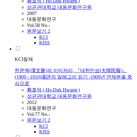
황호덕
(
Ho
Duk
Hwang
)
성균관대학교 대동문화연구원
2007
대동문화연구
Vol.58 No.-
원문보기
2
KCI
KISS
KCI등재
한문맥(漢文脈)의 이미저리, 『대한민보(大韓民報)』
(1909∼1910)漫評의 알레고리 읽기 -1909년 연재분을 중
심으로
황호덕
(
Ho
Duk
Hwang
)
성균관대학교 대동문화연구원
2012
대동문화연구
Vol.77 No.-
원문보기
2
KCI
KISS