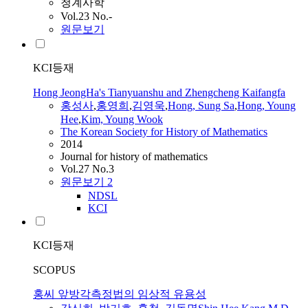
청계사학
Vol.23 No.-
원문보기
KCI등재
Hong JeongHa's Tianyuanshu and Zhengcheng Kaifangfa
홍성사
,
홍영희
,
김영욱
,
Hong
, Sung Sa
,
Hong
, Young
Hee
,
Kim, Young Wook
The Korean Society for History of Mathematics
2014
Journal for history of mathematics
Vol.27 No.3
원문보기
2
NDSL
KCI
KCI등재
SCOPUS
홍씨 앞방각측정법의 임상적 유용성