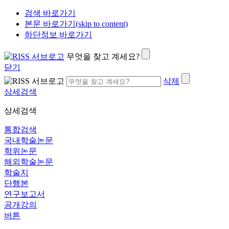
검색 바로가기
본문 바로가기(skip to content)
하단정보 바로가기
무엇을 찾고 계세요?
닫기
삭제
상세검색
상세검색
통합검색
국내학술논문
학위논문
해외학술논문
학술지
단행본
연구보고서
공개강의
버튼