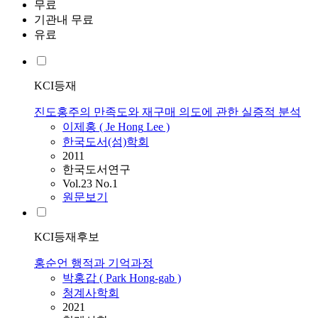
무료
기관내 무료
유료
KCI등재
진도홍주의 만족도와 재구매 의도에 관한 실증적 분석
이제홍 ( Je
Hong
Lee )
한국도서(섬)학회
2011
한국도서연구
Vol.23 No.1
원문보기
KCI등재후보
홍순언 행적과 기억과정
박홍갑 ( Park
Hong
-gab )
청계사학회
2021