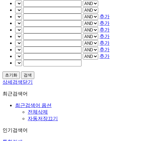
추가
추가
추가
추가
추가
추가
추가
상세검색닫기
최근검색어
최근검색어 옵션
전체삭제
자동저장끄기
인기검색어