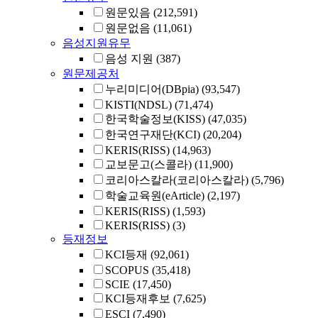
원문있음
(212,591)
원문없음
(11,061)
음성지원유무
음성 지원
(387)
원문제공처
누리미디어(DBpia)
(93,547)
KISTI(NDSL)
(71,474)
한국학술정보(KISS)
(47,035)
한국연구재단(KCI)
(20,204)
KERIS(RISS)
(14,963)
교보문고(스콜라)
(11,900)
코리아스칼라(코리아스칼라)
(5,796)
학술교육원(eArticle)
(2,197)
KERIS(RISS)
(1,593)
KERIS(RISS)
(3)
등재정보
KCI등재
(92,061)
SCOPUS
(35,418)
SCIE
(17,450)
KCI등재후보
(7,625)
ESCI
(7,490)