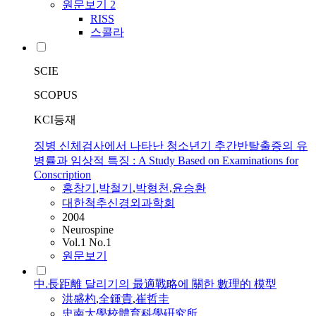
원문보기
2
RISS
스콜라
SCIE
SCOPUS
KCI등재
징병 신체검사에서 나타난 청소년기 추간반탈출증의 유
병률과 임상적 특징 : A Study Based on Examinations for
Conscription
홍창기
,
박철기
,
박형천
,
윤승환
대한척추신경외과학회
2004
Neurospine
Vol.1 No.1
원문보기
中.長距離 달리기의 最適戰略에 關한 數理的 模型
洪盛杓
,
全鍾貴
,
崔哲圭
忠南大學校體育科學硏究所