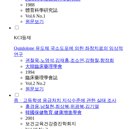
1988
體育科學硏究誌
Vol.6 No.1
원문보기
KCI등재
Quinlolone 유도체 국소도포에 의한 좌창치료의 임상적
연구
권철욱
,
노영석
,
김재홍
,
조소연
,
강형철
,
함정희
大韓臨床藥理學會
1994
臨床藥理學會誌
Vol.2 No.2
원문보기
중ㆍ고등학생 응급처치 지식수준에 관한 실태 조사
홍경용
,
남철현
,
최상복
,
위광복
,
김기열
韓國保健敎育.健康增進學會
2001
보건교육건강증진학회지