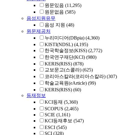
원문있음
(11,295)
원문없음
(585)
음성지원유무
음성 지원
(48)
원문제공처
누리미디어(DBpia)
(4,360)
KISTI(NDSL)
(4,195)
한국학술정보(KISS)
(2,772)
한국연구재단(KCI)
(980)
KERIS(RISS)
(878)
교보문고(스콜라)
(625)
코리아스칼라(코리아스칼라)
(307)
학술교육원(eArticle)
(99)
KERIS(RISS)
(60)
등재정보
KCI등재
(5,360)
SCOPUS
(2,465)
SCIE
(1,161)
KCI등재후보
(547)
ESCI
(545)
SCI
(328)