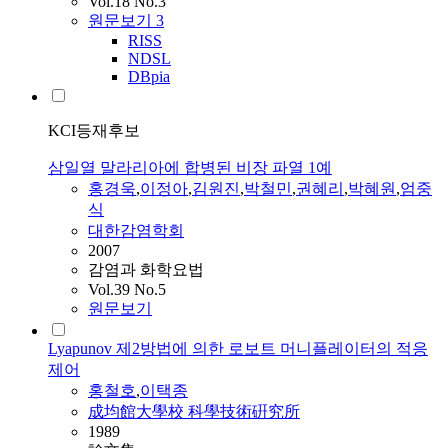
Vol.18 No.3
원문보기
3
RISS
NDSL
DBpia
KCI등재후보
삼일열 말라리아에 합병된 비장 파열 1예
홍경욱
,
이정아
,
김원진
,
박철민
,
권혜리
,
박혜원
,
엄중
식
대한감염학회
2007
감염과 화학요법
Vol.39 No.5
원문보기
Lyapunov 제2방법에 의한 로보트 머니플레이터의 적응
제어
홍철호
,
이택종
成均館大學校 科學技術硏究所
1989