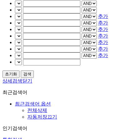
추가
추가
추가
추가
추가
추가
추가
상세검색닫기
최근검색어
최근검색어 옵션
전체삭제
자동저장끄기
인기검색어