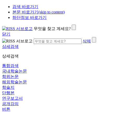
검색 바로가기
본문 바로가기(skip to content)
하단정보 바로가기
무엇을 찾고 계세요?
닫기
삭제
상세검색
상세검색
통합검색
국내학술논문
학위논문
해외학술논문
학술지
단행본
연구보고서
공개강의
버튼