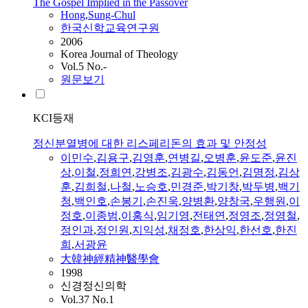
The Gospel Implied in the Passover
Hong
,
Sung-
Chul
한국신학교육연구원
2006
Korea Journal of Theology
Vol.5 No.-
원문보기
KCI등재
정신분열병에 대한 리스페리돈의 효과 및 안정성
이민수
,
김용구
,
김영훈
,
연병길
,
오병훈
,
윤도준
,
윤진
상
,
이철
,
정희연
,
강병조
,
김광수
,
김동언
,
김명정
,
김상
훈
,
김희철
,
나철
,
노승호
,
민경준
,
박기창
,
박두병
,
백기
청
,
백인호
,
손봉기
,
손진욱
,
양병환
,
양창국
,
우행원
,
이
정호
,
이종범
,
이홍식
,
임기영
,
전태연
,
정영조
,
정영철
,
정인과
,
정인원
,
지익성
,
채정호
,
한상익
,
한선호
,
한진
희
,
서광윤
大韓神經精神醫學會
1998
신경정신의학
Vol.37 No.1