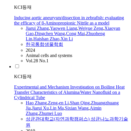
KCI등재
Inducing aortic aneurysm/dissection in zebrafish: evaluating
the efficacy of β-Aminopropionic Nitrile as a model
Jiarui
Zhang
,
Yaowen Liang
,
Weiyue Zeng
,
Xiaoyan
Gao
,
Dingchen Wang
,
Cong Mai
,
Zhuoheng
Lin
,
Haishan Zhao
,
Xin Li
한국통합생물학회
2024
Animal cells and systems
Vol.28 No.1
KCI등재
Experimental and Mechanism Investigation on Boiling Heat
Transfer Characteristics of Alumina/Water Nanofluid on a
Cylindrical Tube
Hao
Zhang
,
Zeng-en Li
,
Shan Qing
,
Zhuangzhuang
Jia
,
Jiarui
Xu
,
Lin Ma
,
Sixian Wang
,
Aimin
Zhang
,
Zhumei Luo
성균관대학교(자연과학캠퍼스) 성균나노과학기술
원
2019