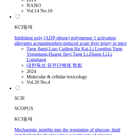
NANO
Vol.14 No.10
KCI등재
Inhibiting poly (ADP-ribose) polymerase 1 activation
alleviates acetaminophen-induced acute liver injury in mice
Tang
Jiarui
,
Liao Cuiting
,
Hu Kai
,
Li Longhui
,
Yang
Yongqiang
,
Huang Jiayi
,
Tang Li
,
Zhang
Li
,
Li
Longjiang
대한독성 유전단백체 학회
2024
Molecular & cellular toxicology
Vol.20 No.4
SCIE
SCOPUS
KCI등재
Mechanistic insights into the regulation of glucose‒lipid