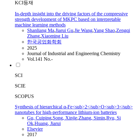
KCI등재
In-depth insight into the driving factors of the compressive
strength development of MKPC based on interpretable
machine learning methods
Shanliang Ma
,
Jiarui
Gu
,
Jie Wang
,
Yang Shao
,
Zengqi
Zhang
,
Xiaoming Liu
한국공업화학회
2025
Journal of Industrial and Engineering Chemistry
Vol.141 No.-
SCI
SCIE
SCOPUS
Synthesis of hierarchical α-Fe<sub>2</sub>O<sub>3</sub>
nanotubes for high-performance lithium-ion batteries
Gu, Cuiping
,
Song, Xinjie
,
Zhang
, Simin
,
Ryu, Si
Ok
,
Huang,
Jiarui
Elsevier
2017