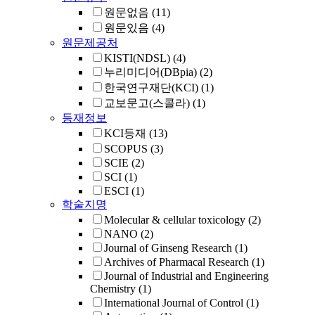
원문없음
(11)
원문있음
(4)
원문제공처
KISTI(NDSL)
(4)
누리미디어(DBpia)
(2)
한국연구재단(KCI)
(1)
교보문고(스콜라)
(1)
등재정보
KCI등재
(13)
SCOPUS
(3)
SCIE
(2)
SCI
(1)
ESCI
(1)
학술지명
Molecular & cellular toxicology
(2)
NANO
(2)
Journal of Ginseng Research
(1)
Archives of Pharmacal Research
(1)
Journal of Industrial and Engineering
Chemistry
(1)
International Journal of Control
(1)