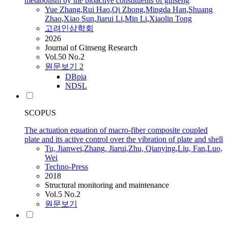
metabolism by the bioactive constituents of ginseng
Yue
Zhang
,
Rui Hao
,
Qi Zhong
,
Mingda Han
,
Shuang
Zhao
,
Xiao Sun
,
Jiarui
Li
,
Min Li
,
Xiaolin Tong
고려인삼학회
2026
Journal of Ginseng Research
Vol.50 No.2
원문보기
2
DBpia
NDSL
SCOPUS
The actuation equation of macro-fiber composite coupled
plate and its active control over the vibration of plate and shell
Tu, Jianwei
,
Zhang
,
Jiarui
,
Zhu, Qianying
,
Liu, Fan
,
Luo,
Wei
Techno-Press
2018
Structural monitoring and maintenance
Vol.5 No.2
원문보기