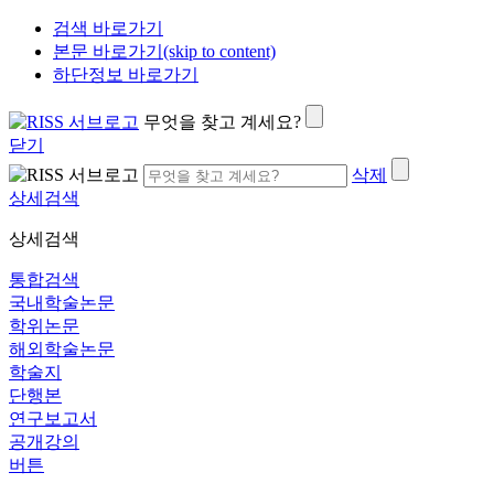
검색 바로가기
본문 바로가기(skip to content)
하단정보 바로가기
무엇을 찾고 계세요?
닫기
삭제
상세검색
상세검색
통합검색
국내학술논문
학위논문
해외학술논문
학술지
단행본
연구보고서
공개강의
버튼