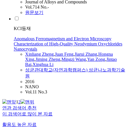
Journal of Alloys and Compounds
Vol.714 No.-
원문보기
KCI등재
Anomalous Ferromagnetism and Electron Microscopy
Characterization of High-Quality Neodymium Oxychlorides
Nanocrystals
Xinliang Zheng
,
Juan Feng
,
Jiarui
Zhang
,
Hongna
Xing
,
Jiming Zheng
,
Mingzi Wang
,
Yan Zong
,
Jintao
Bai
,
Xinghua Li
성균관대학교(자연과학캠퍼스) 성균나노과학기술
원
2016
NANO
Vol.11 No.3
1
2
연관 검색어 추천
이 검색어로 많이 본 자료
활용도 높은 자료