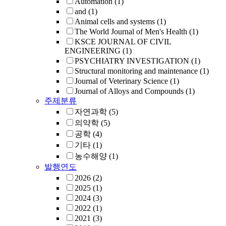
Automation
(1)
and
(1)
Animal cells and systems
(1)
The World Journal of Men's Health
(1)
KSCE JOURNAL OF CIVIL
ENGINEERING
(1)
PSYCHIATRY INVESTIGATION
(1)
Structural monitoring and maintenance
(1)
Journal of Veterinary Science
(1)
Journal of Alloys and Compounds
(1)
주제분류
자연과학
(5)
의약학
(5)
공학
(4)
기타
(1)
농수해양
(1)
발행연도
2026
(2)
2025
(1)
2024
(3)
2022
(1)
2021
(3)