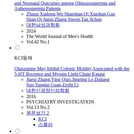
and Neonatal Outcomes among Oligozoospermia and
Asthenospermia Patients
Zhang
Xudong
,
Wu Shanshan
,
Qi Xiaohan
,
Gao
Shan
,
Qi
Jiarui
,
Zhang
Siwen
,
Tan Jichun
대한남성과학회
2024
The World Journal of Men's Health
Vol.42 No.1
KCI등재
Olanzapine May Inhibit Colonic Motility Associated with the
5-HT Receptor and Myosin Light Chain Kinase
Jiarui
Zhang
,
Ying Qiao
,
Jingjing Le
,
Daliang
Sun
,
Yangtai Guan
,
Zezhi Li
대한신경정신의학회
2016
PSYCHIATRY INVESTIGATION
Vol.13 No.2
원문보기
2
KCI
스콜라