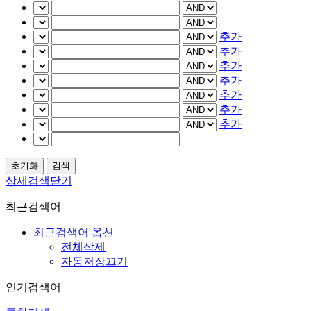
추가
추가
추가
추가
추가
추가
추가
상세검색닫기
최근검색어
최근검색어 옵션
전체삭제
자동저장끄기
인기검색어