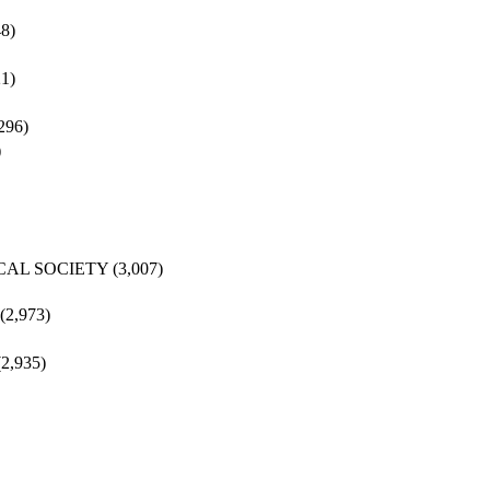
48)
21)
296)
)
CAL SOCIETY
(3,007)
(2,973)
(2,935)