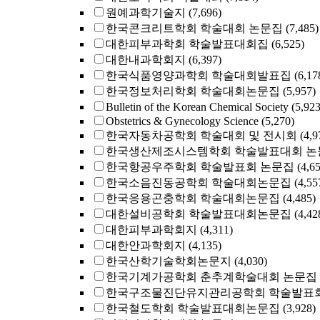
원예과학기술지
(7,696)
한국콘크리트학회 학술대회 논문집
(7,485)
대한피부과학회 학술발표대회집
(6,525)
대한내과학회지
(6,397)
한국식품영양과학회 학술대회발표집
(6,17
한국정보처리학회 학술대회논문집
(5,957)
Bulletin of the Korean Chemical Society
(5,923
Obstetrics & Gynecology Science
(5,270)
한국자동차공학회 학술대회 및 전시회
(4,9
한국생산제조시스템학회 학술발표대회 논
한국항공우주학회 학술발표회 논문집
(4,6
한국소음진동공학회 학술대회논문집
(4,55
한국응용곤충학회 학술대회논문집
(4,485)
대한설비공학회 학술발표대회논문집
(4,42
대한피부과학회지
(4,311)
대한안과학회지
(4,135)
한국산학기술학회논문지
(4,030)
한국기계가공학회 춘추계학술대회 논문집
한국구조물진단유지관리공학회 학술발표회
한국철도학회 학술발표대회논문집
(3,928)