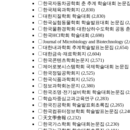
한국자동차공학회 춘 추계 학술대회 논문
한국체육과학회지
(2,830)
대한지질학회 학술대회
(2,830)
한국실험동물학회 학술발표대회 논문집
(2
한국물환경학회·대한상하수도학회 공동 
한국HCI학회 학술대회
(2,698)
Journal of Microbiology and Biotechnology
(2
대한내과학회 추계학술발표논문집
(2,654)
대한금속·재료학회지
(2,604)
한국콘텐츠학회논문지
(2,571)
제어로봇시스템학회 국제학술대회 논문집
한국정밀공학회지
(2,525)
한국식품과학회지
(2,525)
정보과학회논문지
(2,380)
한국조명·전기설비학회 학술대회논문집
(2
학습자중심교과교육연구
(2,283)
한국진공학회 학술발표회초록집
(2,265)
한국컴퓨터정보학회 학술발표논문집
(2,24
天文學會報
(2,232)
한국가스학회 학술대회논문집
(2,230)