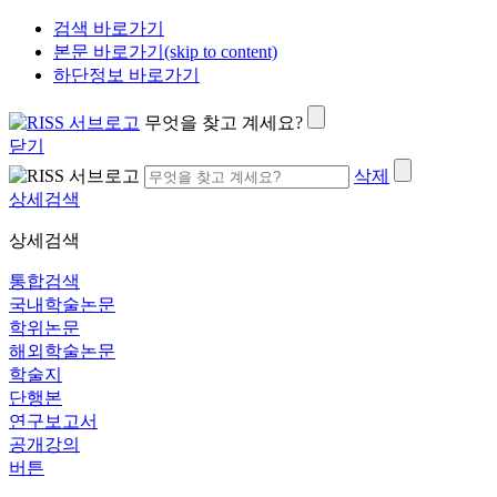
검색 바로가기
본문 바로가기(skip to content)
하단정보 바로가기
무엇을 찾고 계세요?
닫기
삭제
상세검색
상세검색
통합검색
국내학술논문
학위논문
해외학술논문
학술지
단행본
연구보고서
공개강의
버튼