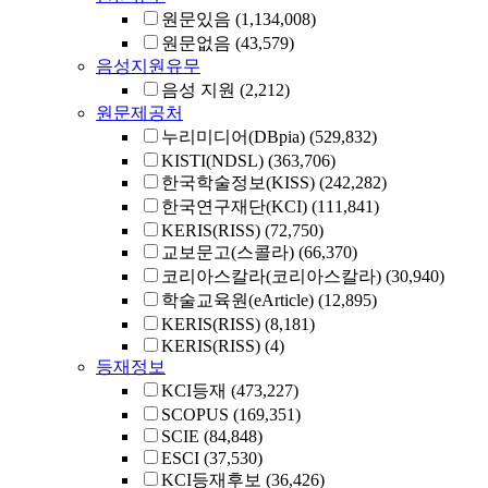
원문있음
(1,134,008)
원문없음
(43,579)
음성지원유무
음성 지원
(2,212)
원문제공처
누리미디어(DBpia)
(529,832)
KISTI(NDSL)
(363,706)
한국학술정보(KISS)
(242,282)
한국연구재단(KCI)
(111,841)
KERIS(RISS)
(72,750)
교보문고(스콜라)
(66,370)
코리아스칼라(코리아스칼라)
(30,940)
학술교육원(eArticle)
(12,895)
KERIS(RISS)
(8,181)
KERIS(RISS)
(4)
등재정보
KCI등재
(473,227)
SCOPUS
(169,351)
SCIE
(84,848)
ESCI
(37,530)
KCI등재후보
(36,426)