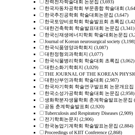
전력전자학술대회 논문집
(3,693)
한국자동차공학회 부문종합 학술대회
(3,6
한국추진공학회 학술대회논문집
(3,647)
한국토양비료학회 학술발표회 초록집
(3,4
대한건축학회 학술발표대회 논문집
(3,341)
한국신재생에너지학회 학술대회논문집
(3,
Journal of Korean neurosurgical society
(3,198
한국식품영양과학회지
(3,087)
대한정형외과학회지
(3,077)
한국식물병리학회 학술대회 초록집
(3,062)
대한소화기학회지
(3,029)
THE JOURNAL OF THE KOREAN PHYSI
대한산부인과학회 학술대회
(2,987)
한국자기학회 학술연구발표회 논문개요집
한국소성가공학회 학술대회 논문집
(2,958)
생화학분자생물학회 춘계학술발표논문집
공동 춘계학술발표회
(2,920)
Tuberculosis and Respiratory Diseases
(2,909)
전기학회논문지
(2,906)
한국농업기계학회 학술발표논문집
(2,884)
Proceedings of KIIT Conference
(2,868)