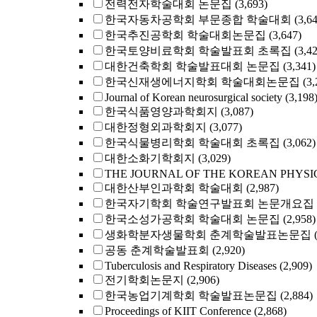
전력전자학술대회 논문집
(3,693)
한국자동차공학회 부문종합 학술대회
(3,6
한국추진공학회 학술대회논문집
(3,647)
한국토양비료학회 학술발표회 초록집
(3,4
대한건축학회 학술발표대회 논문집
(3,341)
한국신재생에너지학회 학술대회논문집
(3,
Journal of Korean neurosurgical society
(3,198
한국식품영양과학회지
(3,087)
대한정형외과학회지
(3,077)
한국식물병리학회 학술대회 초록집
(3,062)
대한소화기학회지
(3,029)
THE JOURNAL OF THE KOREAN PHYSI
대한산부인과학회 학술대회
(2,987)
한국자기학회 학술연구발표회 논문개요집
한국소성가공학회 학술대회 논문집
(2,958)
생화학분자생물학회 춘계학술발표논문집
공동 춘계학술발표회
(2,920)
Tuberculosis and Respiratory Diseases
(2,909)
전기학회논문지
(2,906)
한국농업기계학회 학술발표논문집
(2,884)
Proceedings of KIIT Conference
(2,868)