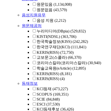
원문있음
(1,134,008)
원문없음
(43,579)
음성지원유무
음성 지원
(2,212)
원문제공처
누리미디어(DBpia)
(529,832)
KISTI(NDSL)
(363,706)
한국학술정보(KISS)
(242,282)
한국연구재단(KCI)
(111,841)
KERIS(RISS)
(72,750)
교보문고(스콜라)
(66,370)
코리아스칼라(코리아스칼라)
(30,940)
학술교육원(eArticle)
(12,895)
KERIS(RISS)
(8,181)
KERIS(RISS)
(4)
등재정보
KCI등재
(473,227)
SCOPUS
(169,351)
SCIE
(84,848)
ESCI
(37,530)
KCI등재후보
(36,426)