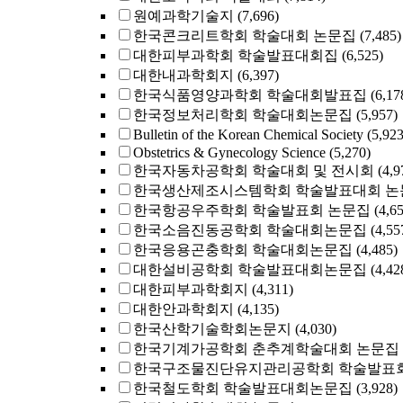
원예과학기술지
(7,696)
한국콘크리트학회 학술대회 논문집
(7,485)
대한피부과학회 학술발표대회집
(6,525)
대한내과학회지
(6,397)
한국식품영양과학회 학술대회발표집
(6,17
한국정보처리학회 학술대회논문집
(5,957)
Bulletin of the Korean Chemical Society
(5,923
Obstetrics & Gynecology Science
(5,270)
한국자동차공학회 학술대회 및 전시회
(4,9
한국생산제조시스템학회 학술발표대회 논
한국항공우주학회 학술발표회 논문집
(4,6
한국소음진동공학회 학술대회논문집
(4,55
한국응용곤충학회 학술대회논문집
(4,485)
대한설비공학회 학술발표대회논문집
(4,42
대한피부과학회지
(4,311)
대한안과학회지
(4,135)
한국산학기술학회논문지
(4,030)
한국기계가공학회 춘추계학술대회 논문집
한국구조물진단유지관리공학회 학술발표회
한국철도학회 학술발표대회논문집
(3,928)