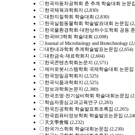
한국자동차공학회 춘 추계 학술대회 논문
한국체육과학회지
(2,830)
대한지질학회 학술대회
(2,830)
한국실험동물학회 학술발표대회 논문집
(2
한국물환경학회·대한상하수도학회 공동 
한국HCI학회 학술대회
(2,698)
Journal of Microbiology and Biotechnology
(2
대한내과학회 추계학술발표논문집
(2,654)
대한금속·재료학회지
(2,604)
한국콘텐츠학회논문지
(2,571)
제어로봇시스템학회 국제학술대회 논문집
한국정밀공학회지
(2,525)
한국식품과학회지
(2,525)
정보과학회논문지
(2,380)
한국조명·전기설비학회 학술대회논문집
(2
학습자중심교과교육연구
(2,283)
한국진공학회 학술발표회초록집
(2,265)
한국컴퓨터정보학회 학술발표논문집
(2,24
天文學會報
(2,232)
한국가스학회 학술대회논문집
(2,230)