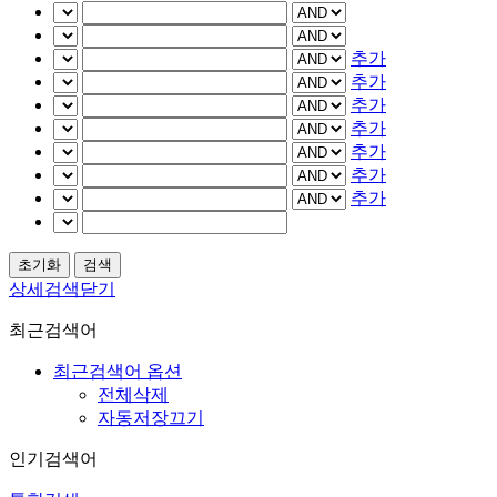
추가
추가
추가
추가
추가
추가
추가
상세검색닫기
최근검색어
최근검색어 옵션
전체삭제
자동저장끄기
인기검색어