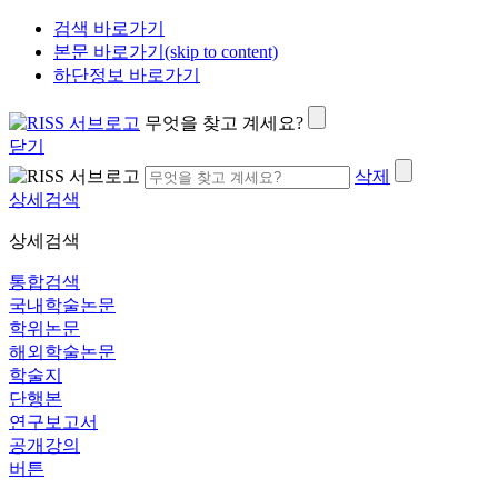
검색 바로가기
본문 바로가기(skip to content)
하단정보 바로가기
무엇을 찾고 계세요?
닫기
삭제
상세검색
상세검색
통합검색
국내학술논문
학위논문
해외학술논문
학술지
단행본
연구보고서
공개강의
버튼