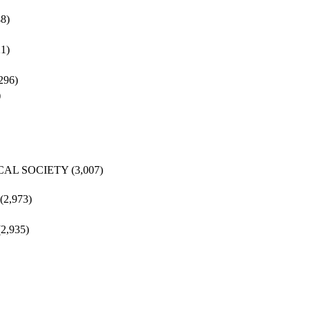
48)
21)
296)
)
CAL SOCIETY
(3,007)
(2,973)
(2,935)