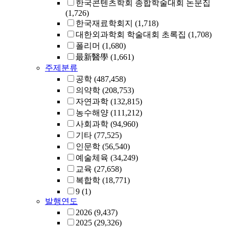
한국콘텐츠학회 종합학술대회 논문집
(1,726)
한국재료학회지
(1,718)
대한외과학회 학술대회 초록집
(1,708)
폴리머
(1,680)
最新醫學
(1,661)
주제분류
공학
(487,458)
의약학
(208,753)
자연과학
(132,815)
농수해양
(111,212)
사회과학
(94,960)
기타
(77,525)
인문학
(56,540)
예술체육
(34,249)
교육
(27,658)
복합학
(18,771)
9
(1)
발행연도
2026
(9,437)
2025
(29,326)