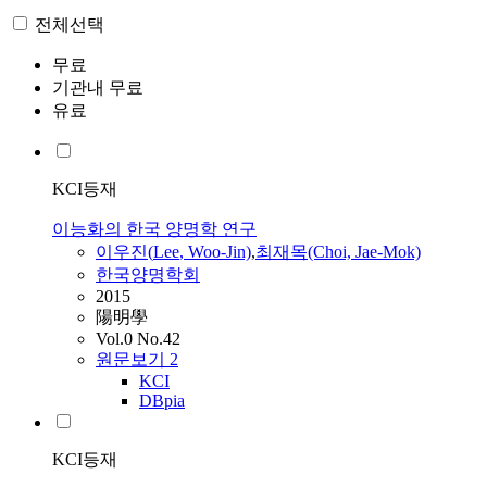
전체선택
무료
기관내 무료
유료
KCI등재
이능화의 한국 양명학 연구
이우진(
Lee
, Woo-Jin)
,
최재목(Choi, Jae-Mok)
한국양명학회
2015
陽明學
Vol.0 No.42
원문보기
2
KCI
DBpia
KCI등재