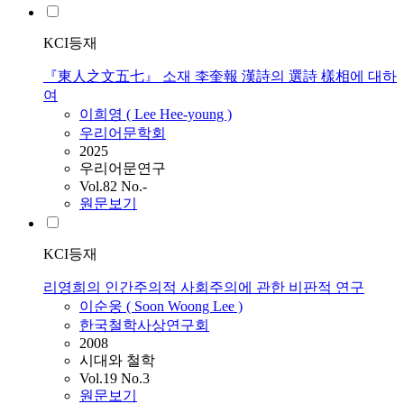
KCI등재
『東人之文五七』 소재 李奎報 漢詩의 選詩 樣相에 대하
여
이희영 (
Lee
Hee-young )
우리어문학회
2025
우리어문연구
Vol.82 No.-
원문보기
KCI등재
리영희의 인간주의적 사회주의에 관한 비판적 연구
이순웅 ( Soon Woong
Lee
)
한국철학사상연구회
2008
시대와 철학
Vol.19 No.3
원문보기