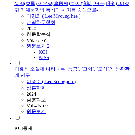
동리(東里) 이은상(李殷相) 한시(漢詩) 연구(硏究) -이정
귀 가계문학의 특성과 차이를 중심으로-
이명희 (
Lee
Myoung-hee )
근역한문학회
2020
한문학논집
Vol.55 No.-
원문보기
2
KCI
KISS
이효석 소설에 나타나는 ‘능금’, ‘고향’, ‘모성’의 상관관
계 연구
이승준 (
Lee
Seung-jun )
심훈학회
2024
심훈학보
Vol.4 No.0
원문보기
KCI등재