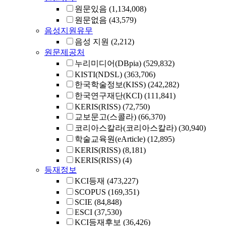
원문있음
(1,134,008)
원문없음
(43,579)
음성지원유무
음성 지원
(2,212)
원문제공처
누리미디어(DBpia)
(529,832)
KISTI(NDSL)
(363,706)
한국학술정보(KISS)
(242,282)
한국연구재단(KCI)
(111,841)
KERIS(RISS)
(72,750)
교보문고(스콜라)
(66,370)
코리아스칼라(코리아스칼라)
(30,940)
학술교육원(eArticle)
(12,895)
KERIS(RISS)
(8,181)
KERIS(RISS)
(4)
등재정보
KCI등재
(473,227)
SCOPUS
(169,351)
SCIE
(84,848)
ESCI
(37,530)
KCI등재후보
(36,426)