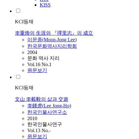
KISS
KCI등재
李重煥의 生涯와 『擇里志』의 成立
이문종(Moon-Jong
Lee
)
한국문화역사지리학회
2004
문화 역사 지리
Vol.16 No.1
원문보기
KCI등재
文山 李載毅의 삶과 交遊
李鍾虎(
Lee
Jong-Ho)
한국인물사연구소
2010
한국인물사연구
Vol.13 No.-
원문보기