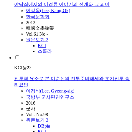
야담집에서의 이경류 이야기의 전개와 그 의미
이강옥(
Lee
, Kang-Ok)
한국문학회
2012
韓國文學論叢
Vol.61 No.-
원문보기
2
KCI
스콜라
KCI등재
전투력 요소로 본 이순신의 전투준비태세와 초기전투 승
리요인
이경식(
Lee
, Gyeong-sig)
국방부 군사편찬연구소
2016
군사
Vol.- No.98
원문보기
3
DBpia
KCI