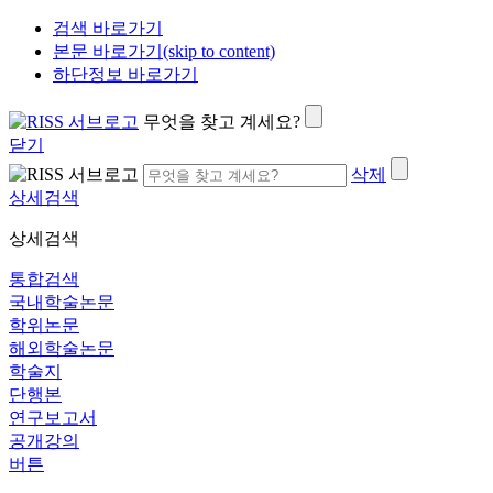
검색 바로가기
본문 바로가기(skip to content)
하단정보 바로가기
무엇을 찾고 계세요?
닫기
삭제
상세검색
상세검색
통합검색
국내학술논문
학위논문
해외학술논문
학술지
단행본
연구보고서
공개강의
버튼