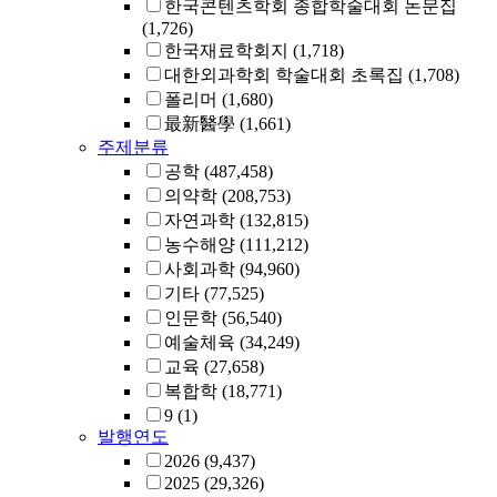
한국콘텐츠학회 종합학술대회 논문집
(1,726)
한국재료학회지
(1,718)
대한외과학회 학술대회 초록집
(1,708)
폴리머
(1,680)
最新醫學
(1,661)
주제분류
공학
(487,458)
의약학
(208,753)
자연과학
(132,815)
농수해양
(111,212)
사회과학
(94,960)
기타
(77,525)
인문학
(56,540)
예술체육
(34,249)
교육
(27,658)
복합학
(18,771)
9
(1)
발행연도
2026
(9,437)
2025
(29,326)