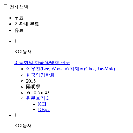
전체선택
무료
기관내 무료
유료
KCI등재
이능화의 한국 양명학 연구
이우진(
Lee
, Woo-Jin)
,
최재목(Choi, Jae-Mok)
한국양명학회
2015
陽明學
Vol.0 No.42
원문보기
2
KCI
DBpia
KCI등재