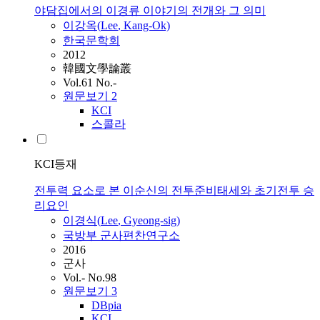
야담집에서의 이경류 이야기의 전개와 그 의미
이강옥(
Lee
, Kang-Ok)
한국문학회
2012
韓國文學論叢
Vol.61 No.-
원문보기
2
KCI
스콜라
KCI등재
전투력 요소로 본 이순신의 전투준비태세와 초기전투 승
리요인
이경식(
Lee
, Gyeong-sig)
국방부 군사편찬연구소
2016
군사
Vol.- No.98
원문보기
3
DBpia
KCI