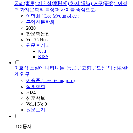
동리(東里) 이은상(李殷相) 한시(漢詩) 연구(硏究) -이정
귀 가계문학의 특성과 차이를 중심으로-
이명희 (
Lee
Myoung-hee )
근역한문학회
2020
한문학논집
Vol.55 No.-
원문보기
2
KCI
KISS
이효석 소설에 나타나는 ‘능금’, ‘고향’, ‘모성’의 상관관
계 연구
이승준 (
Lee
Seung-jun )
심훈학회
2024
심훈학보
Vol.4 No.0
원문보기
KCI등재