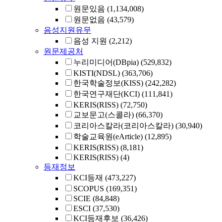
원문있음
(1,134,008)
원문없음
(43,579)
음성지원유무
음성 지원
(2,212)
원문제공처
누리미디어(DBpia)
(529,832)
KISTI(NDSL)
(363,706)
한국학술정보(KISS)
(242,282)
한국연구재단(KCI)
(111,841)
KERIS(RISS)
(72,750)
교보문고(스콜라)
(66,370)
코리아스칼라(코리아스칼라)
(30,940)
학술교육원(eArticle)
(12,895)
KERIS(RISS)
(8,181)
KERIS(RISS)
(4)
등재정보
KCI등재
(473,227)
SCOPUS
(169,351)
SCIE
(84,848)
ESCI
(37,530)
KCI등재후보
(36,426)