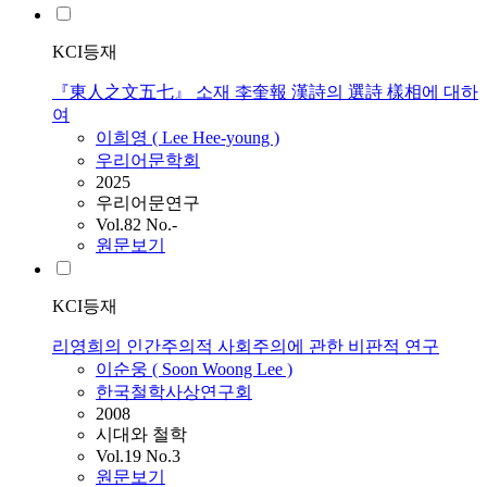
KCI등재
『東人之文五七』 소재 李奎報 漢詩의 選詩 樣相에 대하
여
이희영 (
Lee
Hee-young )
우리어문학회
2025
우리어문연구
Vol.82 No.-
원문보기
KCI등재
리영희의 인간주의적 사회주의에 관한 비판적 연구
이순웅 ( Soon Woong
Lee
)
한국철학사상연구회
2008
시대와 철학
Vol.19 No.3
원문보기