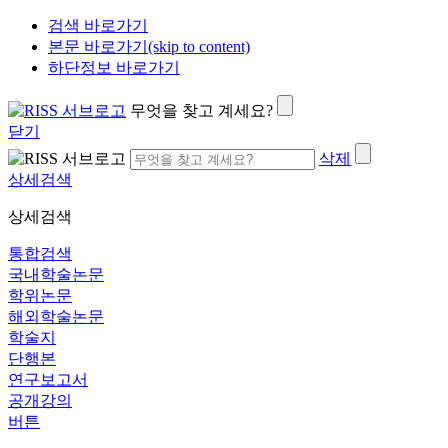
검색 바로가기
본문 바로가기(skip to content)
하단정보 바로가기
무엇을 찾고 계세요?
닫기
삭제
상세검색
상세검색
통합검색
국내학술논문
학위논문
해외학술논문
학술지
단행본
연구보고서
공개강의
버튼