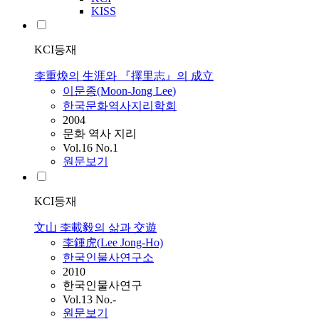
KISS
KCI등재
李重煥의 生涯와 『擇里志』의 成立
이문종(Moon-Jong
Lee
)
한국문화역사지리학회
2004
문화 역사 지리
Vol.16 No.1
원문보기
KCI등재
文山 李載毅의 삶과 交遊
李鍾虎(
Lee
Jong-Ho)
한국인물사연구소
2010
한국인물사연구
Vol.13 No.-
원문보기