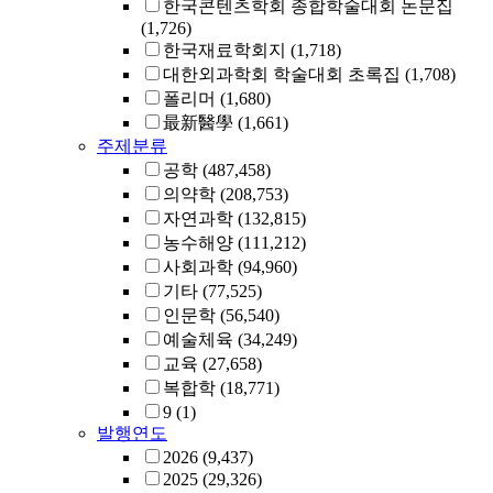
한국콘텐츠학회 종합학술대회 논문집
(1,726)
한국재료학회지
(1,718)
대한외과학회 학술대회 초록집
(1,708)
폴리머
(1,680)
最新醫學
(1,661)
주제분류
공학
(487,458)
의약학
(208,753)
자연과학
(132,815)
농수해양
(111,212)
사회과학
(94,960)
기타
(77,525)
인문학
(56,540)
예술체육
(34,249)
교육
(27,658)
복합학
(18,771)
9
(1)
발행연도
2026
(9,437)
2025
(29,326)