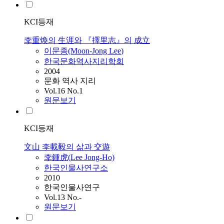
KCI등재
李重煥의 生涯와 『擇里志』의 成立
이문종(Moon-Jong
Lee
)
한국문화역사지리학회
2004
문화 역사 지리
Vol.16 No.1
원문보기
KCI등재
文山 李載毅의 삶과 交遊
李鍾虎(
Lee
Jong-Ho)
한국인물사연구소
2010
한국인물사연구
Vol.13 No.-
원문보기