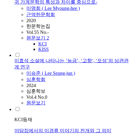
귀 가계문학의 특성과 차이를 중심으로-
이명희 (
Lee
Myoung-hee )
근역한문학회
2020
한문학논집
Vol.55 No.-
원문보기
2
KCI
KISS
이효석 소설에 나타나는 ‘능금’, ‘고향’, ‘모성’의 상관관
계 연구
이승준 (
Lee
Seung-jun )
심훈학회
2024
심훈학보
Vol.4 No.0
원문보기
KCI등재
야담집에서의 이경류 이야기의 전개와 그 의미