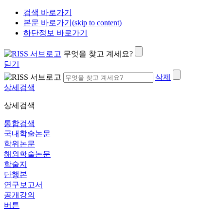
검색 바로가기
본문 바로가기(skip to content)
하단정보 바로가기
무엇을 찾고 계세요?
닫기
삭제
상세검색
상세검색
통합검색
국내학술논문
학위논문
해외학술논문
학술지
단행본
연구보고서
공개강의
버튼