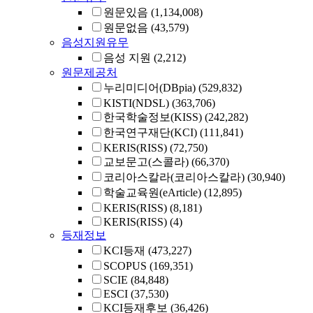
원문있음
(1,134,008)
원문없음
(43,579)
음성지원유무
음성 지원
(2,212)
원문제공처
누리미디어(DBpia)
(529,832)
KISTI(NDSL)
(363,706)
한국학술정보(KISS)
(242,282)
한국연구재단(KCI)
(111,841)
KERIS(RISS)
(72,750)
교보문고(스콜라)
(66,370)
코리아스칼라(코리아스칼라)
(30,940)
학술교육원(eArticle)
(12,895)
KERIS(RISS)
(8,181)
KERIS(RISS)
(4)
등재정보
KCI등재
(473,227)
SCOPUS
(169,351)
SCIE
(84,848)
ESCI
(37,530)
KCI등재후보
(36,426)