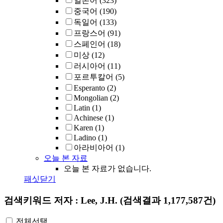
일본어
(323)
중국어
(190)
독일어
(133)
프랑스어
(91)
스페인어
(18)
미상
(12)
러시아어
(11)
포르투칼어
(5)
Esperanto
(2)
Mongolian
(2)
Latin
(1)
Achinese
(1)
Karen
(1)
Ladino
(1)
아라비아어
(1)
오늘 본 자료
오늘 본 자료가 없습니다.
패싯닫기
검색키워드
저자 : Lee, J.H.
(검색결과 1,177,587건)
전체선택