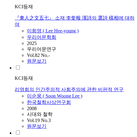
KCI등재
『東人之文五七』 소재 李奎報 漢詩의 選詩 樣相에 대하
여
이희영 (
Lee
Hee-young )
우리어문학회
2025
우리어문연구
Vol.82 No.-
원문보기
KCI등재
리영희의 인간주의적 사회주의에 관한 비판적 연구
이순웅 ( Soon Woong
Lee
)
한국철학사상연구회
2008
시대와 철학
Vol.19 No.3
원문보기