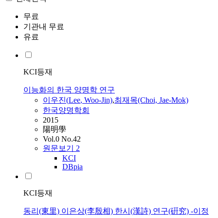
무료
기관내 무료
유료
KCI등재
이능화의 한국 양명학 연구
이우진(
Lee
, Woo-Jin)
,
최재목(Choi, Jae-Mok)
한국양명학회
2015
陽明學
Vol.0 No.42
원문보기
2
KCI
DBpia
KCI등재
동리(東里) 이은상(李殷相) 한시(漢詩) 연구(硏究) -이정