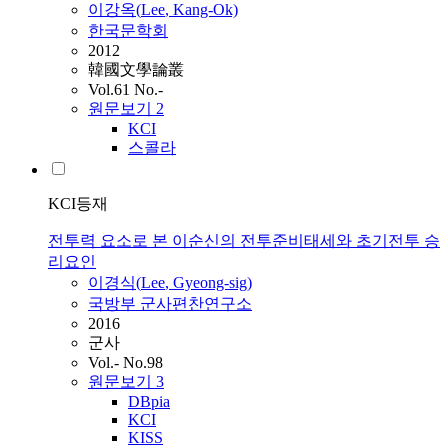
이강옥(
Lee
, Kang-Ok)
한국문학회
2012
韓國文學論叢
Vol.61 No.-
원문보기
2
KCI
스콜라
KCI등재
전투력 요소로 본 이순신의 전투준비태세와 초기전투 승
리요인
이경식(
Lee
, Gyeong-sig)
국방부 군사편찬연구소
2016
군사
Vol.- No.98
원문보기
3
DBpia
KCI
KISS