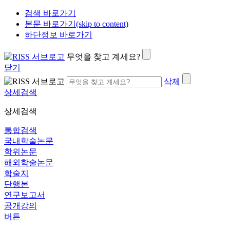
검색 바로가기
본문 바로가기(skip to content)
하단정보 바로가기
무엇을 찾고 계세요?
닫기
삭제
상세검색
상세검색
통합검색
국내학술논문
학위논문
해외학술논문
학술지
단행본
연구보고서
공개강의
버튼