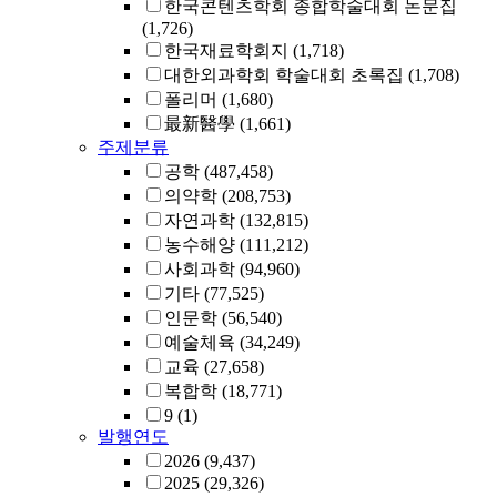
한국콘텐츠학회 종합학술대회 논문집
(1,726)
한국재료학회지
(1,718)
대한외과학회 학술대회 초록집
(1,708)
폴리머
(1,680)
最新醫學
(1,661)
주제분류
공학
(487,458)
의약학
(208,753)
자연과학
(132,815)
농수해양
(111,212)
사회과학
(94,960)
기타
(77,525)
인문학
(56,540)
예술체육
(34,249)
교육
(27,658)
복합학
(18,771)
9
(1)
발행연도
2026
(9,437)
2025
(29,326)