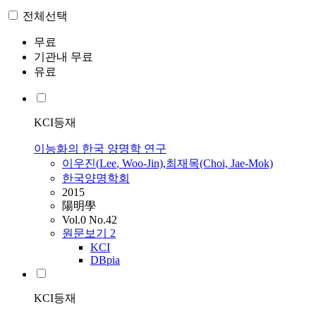
전체선택
무료
기관내 무료
유료
KCI등재
이능화의 한국 양명학 연구
이우진(
Lee
, Woo-Jin)
,
최재목(Choi, Jae-Mok)
한국양명학회
2015
陽明學
Vol.0 No.42
원문보기
2
KCI
DBpia
KCI등재