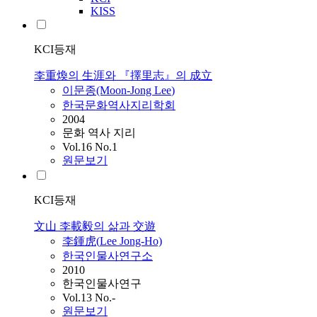
KISS
KCI등재
李重煥의 生涯와 『擇里志』의 成立
이문종(Moon-Jong
Lee
)
한국문화역사지리학회
2004
문화 역사 지리
Vol.16 No.1
원문보기
KCI등재
文山 李載毅의 삶과 交遊
李鍾虎(
Lee
Jong-Ho)
한국인물사연구소
2010
한국인물사연구
Vol.13 No.-
원문보기