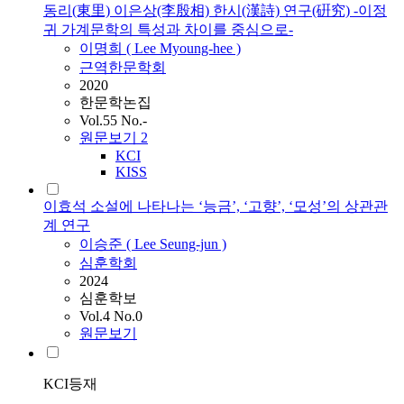
동리(東里) 이은상(李殷相) 한시(漢詩) 연구(硏究) -이정
귀 가계문학의 특성과 차이를 중심으로-
이명희 (
Lee
Myoung-hee )
근역한문학회
2020
한문학논집
Vol.55 No.-
원문보기
2
KCI
KISS
이효석 소설에 나타나는 ‘능금’, ‘고향’, ‘모성’의 상관관
계 연구
이승준 (
Lee
Seung-jun )
심훈학회
2024
심훈학보
Vol.4 No.0
원문보기
KCI등재