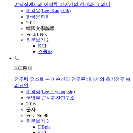
야담집에서의 이경류 이야기의 전개와 그 의미
이강옥(
Lee
, Kang-Ok)
한국문학회
2012
韓國文學論叢
Vol.61 No.-
원문보기
2
KCI
스콜라
KCI등재
전투력 요소로 본 이순신의 전투준비태세와 초기전투 승
리요인
이경식(
Lee
, Gyeong-sig)
국방부 군사편찬연구소
2016
군사
Vol.- No.98
원문보기
3
DBpia
KCI