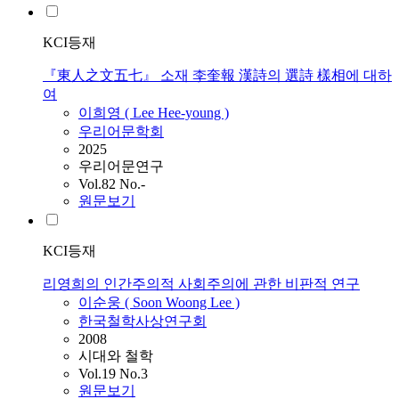
KCI등재
『東人之文五七』 소재 李奎報 漢詩의 選詩 樣相에 대하
여
이희영 (
Lee
Hee-young )
우리어문학회
2025
우리어문연구
Vol.82 No.-
원문보기
KCI등재
리영희의 인간주의적 사회주의에 관한 비판적 연구
이순웅 ( Soon Woong
Lee
)
한국철학사상연구회
2008
시대와 철학
Vol.19 No.3
원문보기