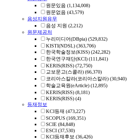
원문있음
(1,134,008)
원문없음
(43,579)
음성지원유무
음성 지원
(2,212)
원문제공처
누리미디어(DBpia)
(529,832)
KISTI(NDSL)
(363,706)
한국학술정보(KISS)
(242,282)
한국연구재단(KCI)
(111,841)
KERIS(RISS)
(72,750)
교보문고(스콜라)
(66,370)
코리아스칼라(코리아스칼라)
(30,940)
학술교육원(eArticle)
(12,895)
KERIS(RISS)
(8,181)
KERIS(RISS)
(4)
등재정보
KCI등재
(473,227)
SCOPUS
(169,351)
SCIE
(84,848)
ESCI
(37,530)
KCI등재후보
(36,426)