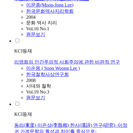
이문종(Moon-Jong
Lee
)
한국문화역사지리학회
2004
문화 역사 지리
Vol.16 No.1
원문보기
KCI등재
리영희의 인간주의적 사회주의에 관한 비판적 연구
이순웅 ( Soon Woong
Lee
)
한국철학사상연구회
2008
시대와 철학
Vol.19 No.3
원문보기
KCI등재
동리(東里) 이은상(李殷相) 한시(漢詩) 연구(硏究) -이정
귀 가계문학의 특성과 차이를 중심으로-