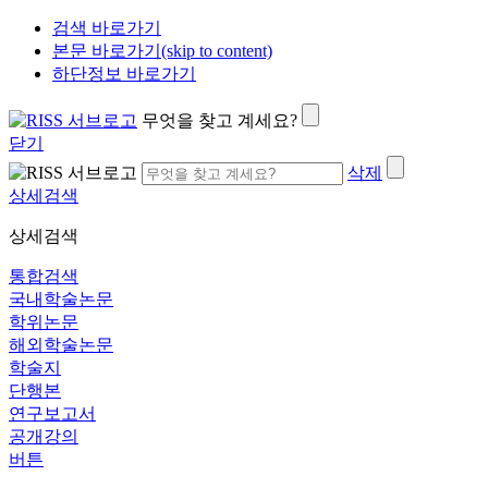
검색 바로가기
본문 바로가기(skip to content)
하단정보 바로가기
무엇을 찾고 계세요?
닫기
삭제
상세검색
상세검색
통합검색
국내학술논문
학위논문
해외학술논문
학술지
단행본
연구보고서
공개강의
버튼