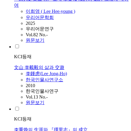
여
이희영 (
Lee
Hee-young )
우리어문학회
2025
우리어문연구
Vol.82 No.-
원문보기
KCI등재
文山 李載毅의 삶과 交遊
李鍾虎(
Lee
Jong-Ho)
한국인물사연구소
2010
한국인물사연구
Vol.13 No.-
원문보기
KCI등재
李重煥의 生涯와 『擇里志』의 成立