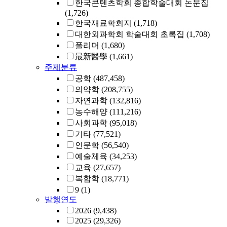
한국콘텐츠학회 종합학술대회 논문집
(1,726)
한국재료학회지
(1,718)
대한외과학회 학술대회 초록집
(1,708)
폴리머
(1,680)
最新醫學
(1,661)
주제분류
공학
(487,458)
의약학
(208,755)
자연과학
(132,816)
농수해양
(111,216)
사회과학
(95,018)
기타
(77,521)
인문학
(56,540)
예술체육
(34,253)
교육
(27,657)
복합학
(18,771)
9
(1)
발행연도
2026
(9,438)
2025
(29,326)