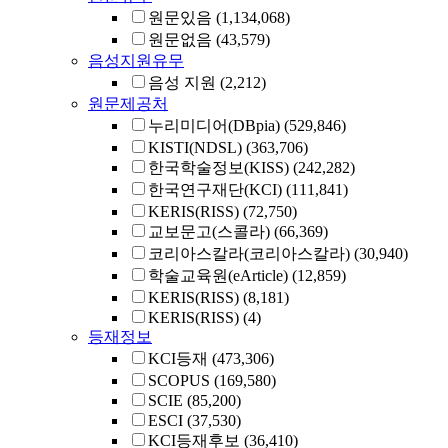
원문있음
(1,134,068)
원문없음
(43,579)
음성지원유무
음성 지원
(2,212)
원문제공처
누리미디어(DBpia)
(529,846)
KISTI(NDSL)
(363,706)
한국학술정보(KISS)
(242,282)
한국연구재단(KCI)
(111,841)
KERIS(RISS)
(72,750)
교보문고(스콜라)
(66,369)
코리아스칼라(코리아스칼라)
(30,940)
학술교육원(eArticle)
(12,859)
KERIS(RISS)
(8,181)
KERIS(RISS)
(4)
등재정보
KCI등재
(473,306)
SCOPUS
(169,580)
SCIE
(85,200)
ESCI
(37,530)
KCI등재후보
(36,410)