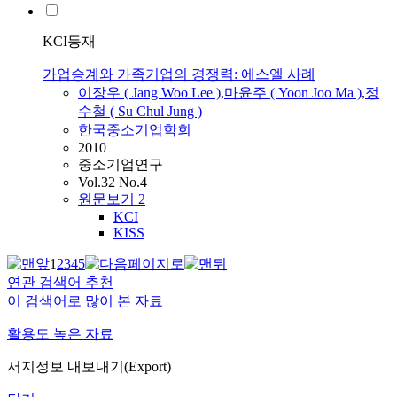
KCI등재
가업승계와 가족기업의 경쟁력: 에스엘 사례
이장우 ( Jang Woo
Lee
)
,
마윤주 ( Yoon Joo Ma )
,
정
수철 ( Su Chul Jung )
한국중소기업학회
2010
중소기업연구
Vol.32 No.4
원문보기
2
KCI
KISS
1
2
3
4
5
연관 검색어 추천
이 검색어로 많이 본 자료
활용도 높은 자료
서지정보 내보내기(Export)