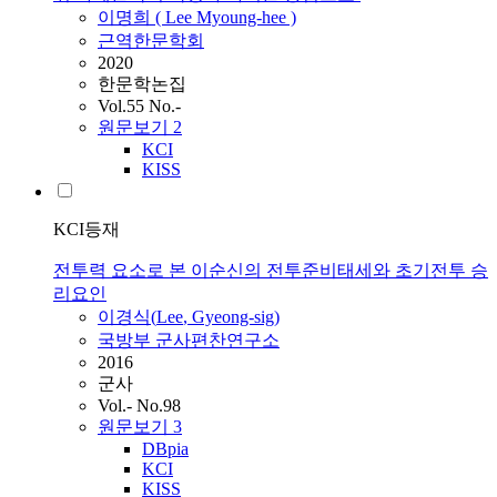
이명희 (
Lee
Myoung-hee )
근역한문학회
2020
한문학논집
Vol.55 No.-
원문보기
2
KCI
KISS
KCI등재
전투력 요소로 본 이순신의 전투준비태세와 초기전투 승
리요인
이경식(
Lee
, Gyeong-sig)
국방부 군사편찬연구소
2016
군사
Vol.- No.98
원문보기
3
DBpia
KCI
KISS