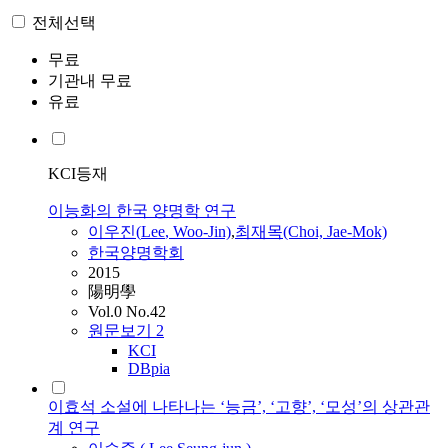
전체선택
무료
기관내 무료
유료
KCI등재
이능화의 한국 양명학 연구
이우진(
Lee
, Woo-Jin)
,
최재목(Choi, Jae-Mok)
한국양명학회
2015
陽明學
Vol.0 No.42
원문보기
2
KCI
DBpia
이효석 소설에 나타나는 ‘능금’, ‘고향’, ‘모성’의 상관관
계 연구