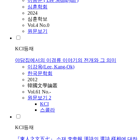
이승준 (
Lee
Seung-jun )
심훈학회
2024
심훈학보
Vol.4 No.0
원문보기
KCI등재
야담집에서의 이경류 이야기의 전개와 그 의미
이강옥(
Lee
, Kang-Ok)
한국문학회
2012
韓國文學論叢
Vol.61 No.-
원문보기
2
KCI
스콜라
KCI등재
『東人之文五七』 소재 李奎報 漢詩의 選詩 樣相에 대하