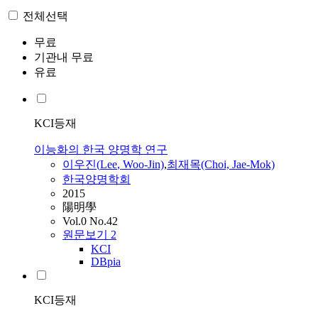
전체선택
무료
기관내 무료
유료
KCI등재
이능화의 한국 양명학 연구
이우진(
Lee
, Woo-Jin)
,
최재목(Choi, Jae-Mok)
한국양명학회
2015
陽明學
Vol.0 No.42
원문보기
2
KCI
DBpia
KCI등재