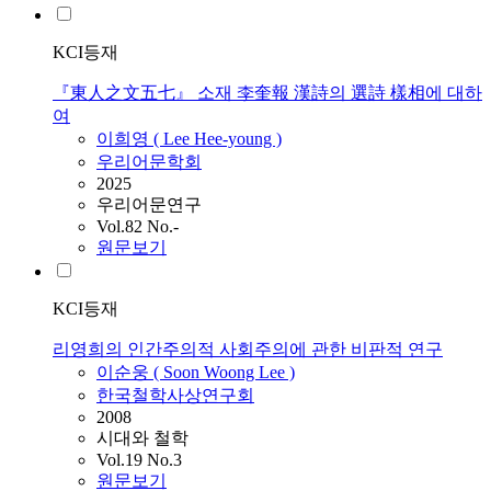
KCI등재
『東人之文五七』 소재 李奎報 漢詩의 選詩 樣相에 대하
여
이희영 (
Lee
Hee-young )
우리어문학회
2025
우리어문연구
Vol.82 No.-
원문보기
KCI등재
리영희의 인간주의적 사회주의에 관한 비판적 연구
이순웅 ( Soon Woong
Lee
)
한국철학사상연구회
2008
시대와 철학
Vol.19 No.3
원문보기