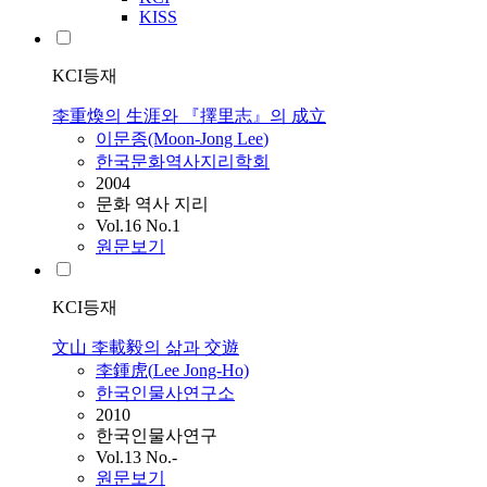
KISS
KCI등재
李重煥의 生涯와 『擇里志』의 成立
이문종(Moon-Jong
Lee
)
한국문화역사지리학회
2004
문화 역사 지리
Vol.16 No.1
원문보기
KCI등재
文山 李載毅의 삶과 交遊
李鍾虎(
Lee
Jong-Ho)
한국인물사연구소
2010
한국인물사연구
Vol.13 No.-
원문보기