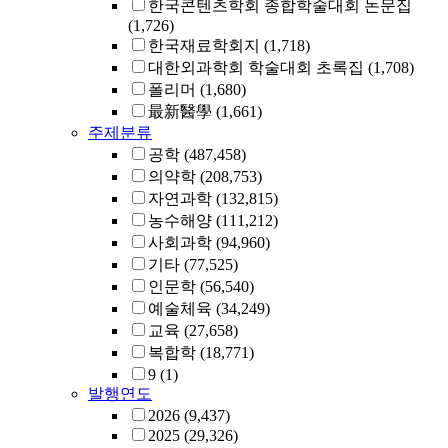
한국콘텐츠학회 종합학술대회 논문집
(1,726)
한국재료학회지
(1,718)
대한외과학회 학술대회 초록집
(1,708)
폴리머
(1,680)
最新醫學
(1,661)
주제분류
공학
(487,458)
의약학
(208,753)
자연과학
(132,815)
농수해양
(111,212)
사회과학
(94,960)
기타
(77,525)
인문학
(56,540)
예술체육
(34,249)
교육
(27,658)
복합학
(18,771)
9
(1)
발행연도
2026
(9,437)
2025
(29,326)