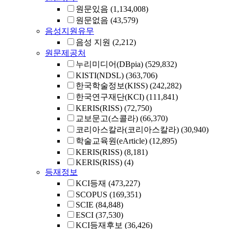
원문있음
(1,134,008)
원문없음
(43,579)
음성지원유무
음성 지원
(2,212)
원문제공처
누리미디어(DBpia)
(529,832)
KISTI(NDSL)
(363,706)
한국학술정보(KISS)
(242,282)
한국연구재단(KCI)
(111,841)
KERIS(RISS)
(72,750)
교보문고(스콜라)
(66,370)
코리아스칼라(코리아스칼라)
(30,940)
학술교육원(eArticle)
(12,895)
KERIS(RISS)
(8,181)
KERIS(RISS)
(4)
등재정보
KCI등재
(473,227)
SCOPUS
(169,351)
SCIE
(84,848)
ESCI
(37,530)
KCI등재후보
(36,426)