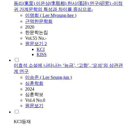
동리(東里) 이은상(李殷相) 한시(漢詩) 연구(硏究) -이정
귀 가계문학의 특성과 차이를 중심으로-
이명희 (
Lee
Myoung-hee )
근역한문학회
2020
한문학논집
Vol.55 No.-
원문보기
2
KCI
KISS
이효석 소설에 나타나는 ‘능금’, ‘고향’, ‘모성’의 상관관
계 연구
이승준 (
Lee
Seung-jun )
심훈학회
2024
심훈학보
Vol.4 No.0
원문보기
KCI등재