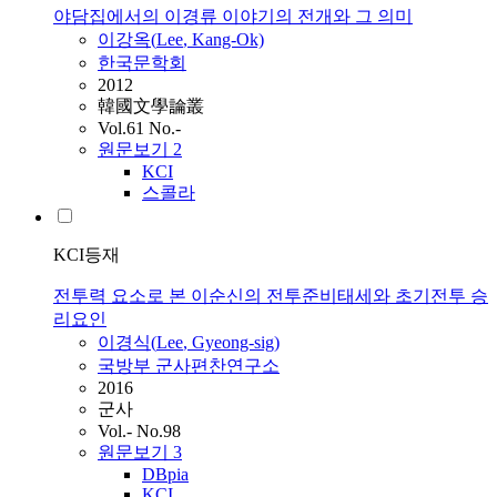
야담집에서의 이경류 이야기의 전개와 그 의미
이강옥(
Lee
, Kang-Ok)
한국문학회
2012
韓國文學論叢
Vol.61 No.-
원문보기
2
KCI
스콜라
KCI등재
전투력 요소로 본 이순신의 전투준비태세와 초기전투 승
리요인
이경식(
Lee
, Gyeong-sig)
국방부 군사편찬연구소
2016
군사
Vol.- No.98
원문보기
3
DBpia
KCI