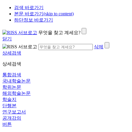
검색 바로가기
본문 바로가기(skip to content)
하단정보 바로가기
무엇을 찾고 계세요?
닫기
삭제
상세검색
상세검색
통합검색
국내학술논문
학위논문
해외학술논문
학술지
단행본
연구보고서
공개강의
버튼