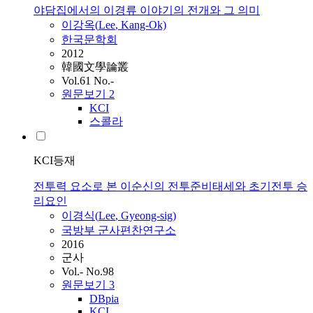
야담집에서의 이경류 이야기의 전개와 그 의미
이강옥(
Lee
, Kang-Ok)
한국문학회
2012
韓國文學論叢
Vol.61 No.-
원문보기
2
KCI
스콜라
KCI등재
전투력 요소로 본 이순신의 전투준비태세와 초기전투 승
리요인
이경식(
Lee
, Gyeong-sig)
국방부 군사편찬연구소
2016
군사
Vol.- No.98
원문보기
3
DBpia
KCI