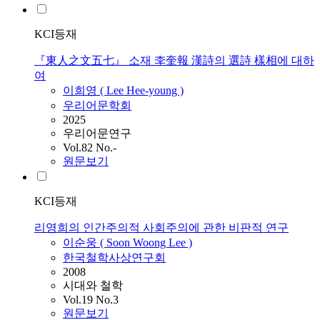
KCI등재
『東人之文五七』 소재 李奎報 漢詩의 選詩 樣相에 대하
여
이희영 (
Lee
Hee-young )
우리어문학회
2025
우리어문연구
Vol.82 No.-
원문보기
KCI등재
리영희의 인간주의적 사회주의에 관한 비판적 연구
이순웅 ( Soon Woong
Lee
)
한국철학사상연구회
2008
시대와 철학
Vol.19 No.3
원문보기