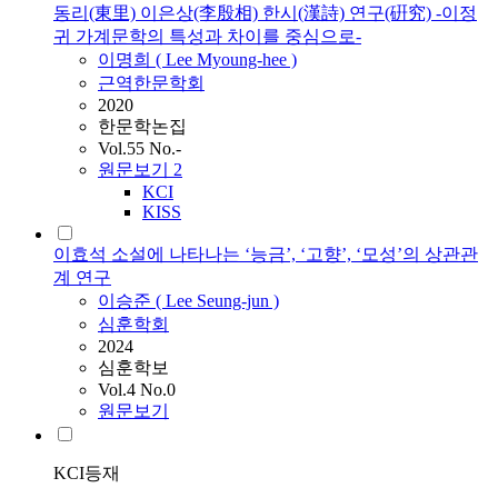
동리(東里) 이은상(李殷相) 한시(漢詩) 연구(硏究) -이정
귀 가계문학의 특성과 차이를 중심으로-
이명희 (
Lee
Myoung-hee )
근역한문학회
2020
한문학논집
Vol.55 No.-
원문보기
2
KCI
KISS
이효석 소설에 나타나는 ‘능금’, ‘고향’, ‘모성’의 상관관
계 연구
이승준 (
Lee
Seung-jun )
심훈학회
2024
심훈학보
Vol.4 No.0
원문보기
KCI등재