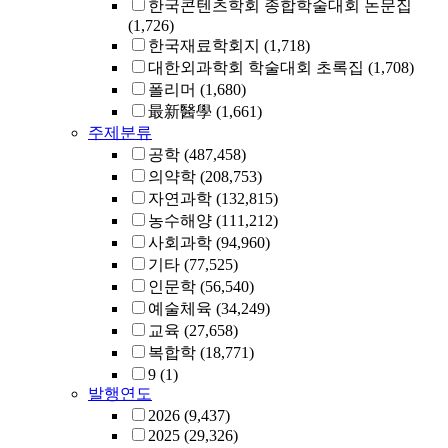
한국콘텐츠학회 종합학술대회 논문집
(1,726)
한국재료학회지
(1,718)
대한외과학회 학술대회 초록집
(1,708)
폴리머
(1,680)
最新醫學
(1,661)
주제분류
공학
(487,458)
의약학
(208,753)
자연과학
(132,815)
농수해양
(111,212)
사회과학
(94,960)
기타
(77,525)
인문학
(56,540)
예술체육
(34,249)
교육
(27,658)
복합학
(18,771)
9
(1)
발행연도
2026
(9,437)
2025
(29,326)