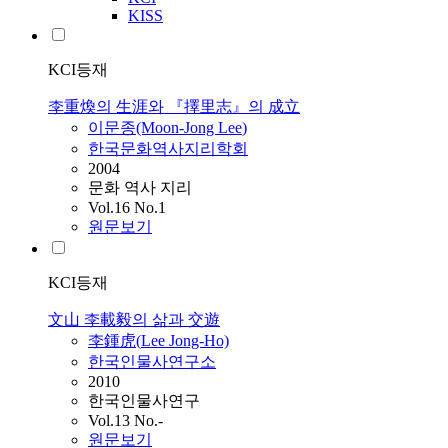
KISS
KCI등재
李重煥의 生涯와 『擇里志』의 成立
이문종(Moon-Jong
Lee
)
한국문화역사지리학회
2004
문화 역사 지리
Vol.16 No.1
원문보기
KCI등재
文山 李載毅의 삶과 交遊
李鍾虎(
Lee
Jong-Ho)
한국인물사연구소
2010
한국인물사연구
Vol.13 No.-
원문보기