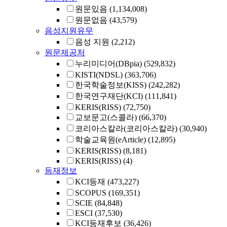
원문있음
(1,134,008)
원문없음
(43,579)
음성지원유무
음성 지원
(2,212)
원문제공처
누리미디어(DBpia)
(529,832)
KISTI(NDSL)
(363,706)
한국학술정보(KISS)
(242,282)
한국연구재단(KCI)
(111,841)
KERIS(RISS)
(72,750)
교보문고(스콜라)
(66,370)
코리아스칼라(코리아스칼라)
(30,940)
학술교육원(eArticle)
(12,895)
KERIS(RISS)
(8,181)
KERIS(RISS)
(4)
등재정보
KCI등재
(473,227)
SCOPUS
(169,351)
SCIE
(84,848)
ESCI
(37,530)
KCI등재후보
(36,426)