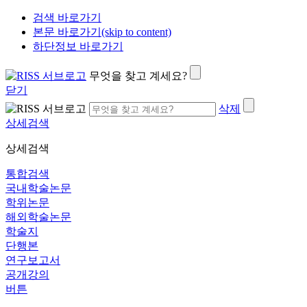
검색 바로가기
본문 바로가기(skip to content)
하단정보 바로가기
무엇을 찾고 계세요?
닫기
삭제
상세검색
상세검색
통합검색
국내학술논문
학위논문
해외학술논문
학술지
단행본
연구보고서
공개강의
버튼