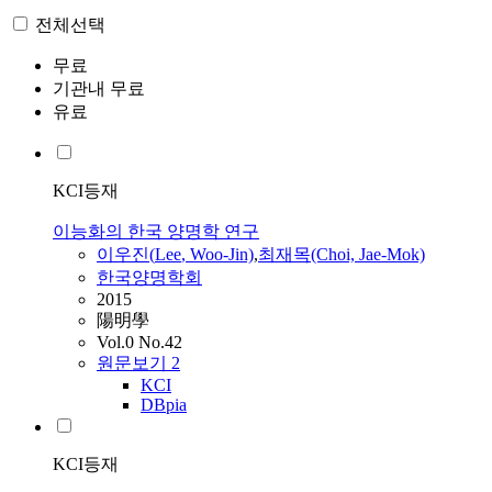
전체선택
무료
기관내 무료
유료
KCI등재
이능화의 한국 양명학 연구
이우진(
Lee
, Woo-Jin)
,
최재목(Choi, Jae-Mok)
한국양명학회
2015
陽明學
Vol.0 No.42
원문보기
2
KCI
DBpia
KCI등재