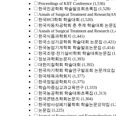
Proceedings of KIIT Conference
(1,536)
한국진공학회 학술발표회초록집
(1,528)
Annals of Surgical Treatment and Research(A
한국HCI학회 학술대회
(1,520)
한국자동차공학회 춘 추계 학술대회 논문
Annals of Surgical Treatment and Research
(1,
한국식품과학회지
(1,441)
한국소성가공학회 학술대회 논문집
(1,421)
한국농업기계학회 학술발표논문집
(1,414)
한국조명·전기설비학회 학술대회논문집
(1
정보과학회논문지
(1,393)
대한지질학회 학술대회
(1,392)
한국자기학회 학술연구발표회 논문개요집
한국체육과학회지
(1,377)
한국정밀공학회지
(1,375)
학습자중심교과교육연구
(1,333)
한국농공학회 학술대회초록집
(1,313)
한국콘텐츠학회논문지
(1,304)
한국방사성폐기물학회 학술논문요약집
(1,
논문집
(1,225)
Journal of Nanoscience and Nanotechnology
(