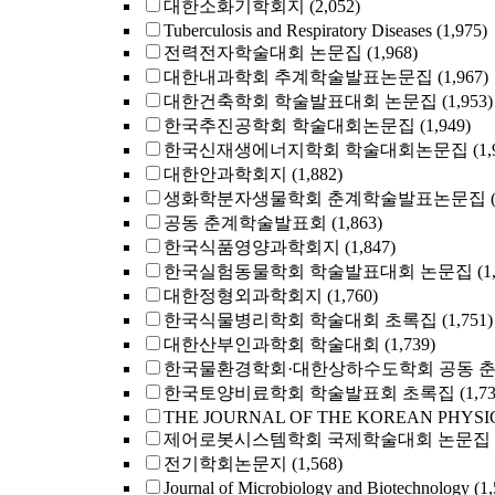
대한소화기학회지
(2,052)
Tuberculosis and Respiratory Diseases
(1,975)
전력전자학술대회 논문집
(1,968)
대한내과학회 추계학술발표논문집
(1,967)
대한건축학회 학술발표대회 논문집
(1,953)
한국추진공학회 학술대회논문집
(1,949)
한국신재생에너지학회 학술대회논문집
(1,
대한안과학회지
(1,882)
생화학분자생물학회 춘계학술발표논문집
공동 춘계학술발표회
(1,863)
한국식품영양과학회지
(1,847)
한국실험동물학회 학술발표대회 논문집
(1
대한정형외과학회지
(1,760)
한국식물병리학회 학술대회 초록집
(1,751)
대한산부인과학회 학술대회
(1,739)
한국물환경학회·대한상하수도학회 공동 
한국토양비료학회 학술발표회 초록집
(1,7
THE JOURNAL OF THE KOREAN PHYSI
제어로봇시스템학회 국제학술대회 논문집
전기학회논문지
(1,568)
Journal of Microbiology and Biotechnology
(1