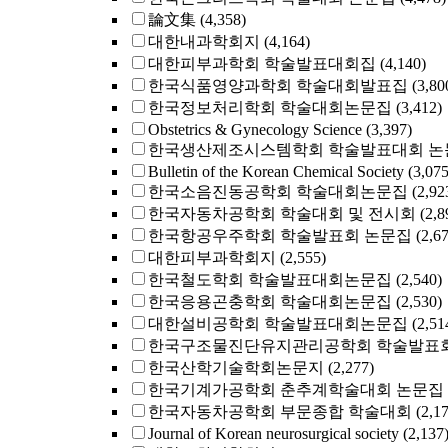
論文集
(4,358)
대한내과학회지
(4,164)
대한피부과학회 학술발표대회집
(4,140)
한국식품영양과학회 학술대회발표집
(3,80
한국정보처리학회 학술대회논문집
(3,412)
Obstetrics & Gynecology Science
(3,397)
한국생산제조시스템학회 학술발표대회 논
Bulletin of the Korean Chemical Society
(3,075
한국소음진동공학회 학술대회논문집
(2,92
한국자동차공학회 학술대회 및 전시회
(2,8
한국항공우주학회 학술발표회 논문집
(2,6
대한피부과학회지
(2,555)
한국철도학회 학술발표대회논문집
(2,540)
한국응용곤충학회 학술대회논문집
(2,530)
대한설비공학회 학술발표대회논문집
(2,51
한국구조물진단유지관리공학회 학술발표회
한국산학기술학회논문지
(2,277)
한국기계가공학회 춘추계학술대회 논문집
한국자동차공학회 부문종합 학술대회
(2,1
Journal of Korean neurosurgical society
(2,137