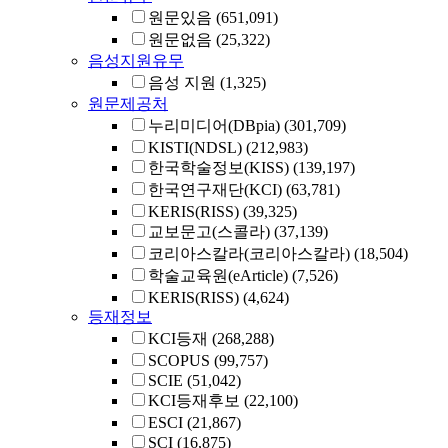
원문있음
(651,091)
원문없음
(25,322)
음성지원유무
음성 지원
(1,325)
원문제공처
누리미디어(DBpia)
(301,709)
KISTI(NDSL)
(212,983)
한국학술정보(KISS)
(139,197)
한국연구재단(KCI)
(63,781)
KERIS(RISS)
(39,325)
교보문고(스콜라)
(37,139)
코리아스칼라(코리아스칼라)
(18,504)
학술교육원(eArticle)
(7,526)
KERIS(RISS)
(4,624)
등재정보
KCI등재
(268,288)
SCOPUS
(99,757)
SCIE
(51,042)
KCI등재후보
(22,100)
ESCI
(21,867)
SCI
(16,875)