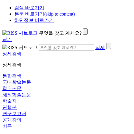
검색 바로가기
본문 바로가기(skip to content)
하단정보 바로가기
무엇을 찾고 계세요?
닫기
삭제
상세검색
상세검색
통합검색
국내학술논문
학위논문
해외학술논문
학술지
단행본
연구보고서
공개강의
버튼