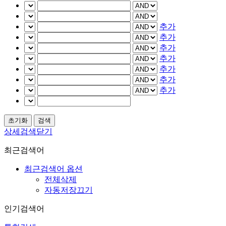
추가
추가
추가
추가
추가
추가
추가
상세검색닫기
최근검색어
최근검색어 옵션
전체삭제
자동저장끄기
인기검색어