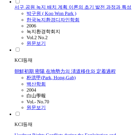
서구 공원 녹지 배치 계획 이론의 초기 발전 과정과 특성
박구원 ( Koo Won
Park
)
한국녹지환경디자인학회
2006
녹지환경학회지
Vol.2 No.2
원문보기
KCI등재
朝鮮初期 密陽 在地勢力의 淸道移住와 定着過程
朴洪甲(
Park
, Hong-Gab)
백산학회
2004
白山學報
Vol.- No.70
원문보기
KCI등재