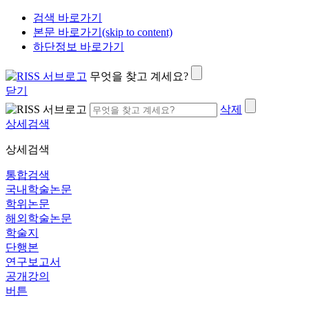
검색 바로가기
본문 바로가기(skip to content)
하단정보 바로가기
무엇을 찾고 계세요?
닫기
삭제
상세검색
상세검색
통합검색
국내학술논문
학위논문
해외학술논문
학술지
단행본
연구보고서
공개강의
버튼