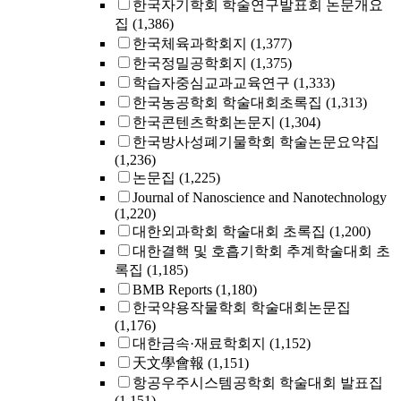
한국자기학회 학술연구발표회 논문개요
집
(1,386)
한국체육과학회지
(1,377)
한국정밀공학회지
(1,375)
학습자중심교과교육연구
(1,333)
한국농공학회 학술대회초록집
(1,313)
한국콘텐츠학회논문지
(1,304)
한국방사성폐기물학회 학술논문요약집
(1,236)
논문집
(1,225)
Journal of Nanoscience and Nanotechnology
(1,220)
대한외과학회 학술대회 초록집
(1,200)
대한결핵 및 호흡기학회 추계학술대회 초
록집
(1,185)
BMB Reports
(1,180)
한국약용작물학회 학술대회논문집
(1,176)
대한금속·재료학회지
(1,152)
天文學會報
(1,151)
항공우주시스템공학회 학술대회 발표집
(1,151)