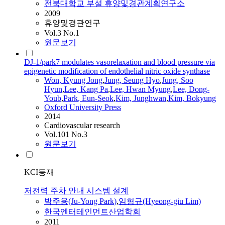
전북대학교 부설 휴양및경관계획연구소
2009
휴양및경관연구
Vol.3 No.1
원문보기
DJ-1/park7 modulates vasorelaxation and blood pressure via
epigenetic modification of endothelial nitric oxide synthase
Won, Kyung Jong
,
Jung, Seung Hyo
,
Jung, Soo
Hyun
,
Lee, Kang Pa
,
Lee, Hwan Myung
,
Lee, Dong-
Youb
,
Park
, Eun-Seok
,
Kim, Junghwan
,
Kim, Bokyung
Oxford University Press
2014
Cardiovascular research
Vol.101 No.3
원문보기
KCI등재
저전력 주차 안내 시스템 설계
박주용(Ju-Yong
Park
)
,
임형규(Hyeong-giu Lim)
한국엔터테인먼트산업학회
2011