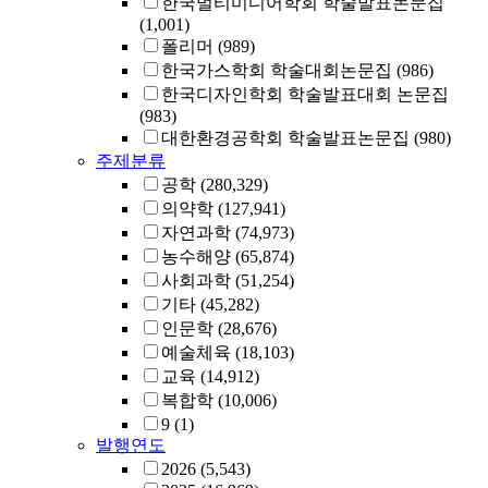
한국멀티미디어학회 학술발표논문집
(1,001)
폴리머
(989)
한국가스학회 학술대회논문집
(986)
한국디자인학회 학술발표대회 논문집
(983)
대한환경공학회 학술발표논문집
(980)
주제분류
공학
(280,329)
의약학
(127,941)
자연과학
(74,973)
농수해양
(65,874)
사회과학
(51,254)
기타
(45,282)
인문학
(28,676)
예술체육
(18,103)
교육
(14,912)
복합학
(10,006)
9
(1)
발행연도
2026
(5,543)