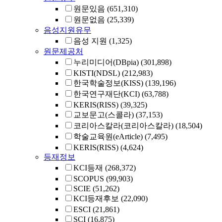
원문있음
(651,310)
원문없음
(25,339)
음성지원유무
음성 지원
(1,325)
원문제공처
누리미디어(DBpia)
(301,898)
KISTI(NDSL)
(212,983)
한국학술정보(KISS)
(139,196)
한국연구재단(KCI)
(63,788)
KERIS(RISS)
(39,325)
교보문고(스콜라)
(37,153)
코리아스칼라(코리아스칼라)
(18,504)
학술교육원(eArticle)
(7,495)
KERIS(RISS)
(4,624)
등재정보
KCI등재
(268,372)
SCOPUS
(99,903)
SCIE
(51,262)
KCI등재후보
(22,090)
ESCI
(21,861)
SCI
(16,875)