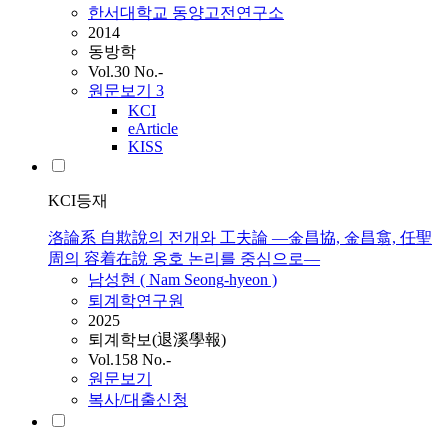
한서대학교 동양고전연구소
2014
동방학
Vol.30 No.-
원문보기
3
KCI
eArticle
KISS
KCI등재
洛論系 自欺說의 전개와 工夫論 ―金昌協, 金昌翕, 任聖
周의 容着在說 옹호 논리를 중심으로―
남성현 ( Nam
Seong
-hyeon )
퇴계학연구원
2025
퇴계학보(退溪學報)
Vol.158 No.-
원문보기
복사/대출신청