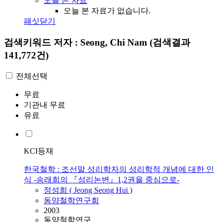
오늘 본 자료
오늘 본 자료가 없습니다.
패싯닫기
검색키워드
저자 : Seong, Chi Nam
(검색결과
141,772건)
전체선택
무료
기관내 무료
유료
KCI등재
한국철학 : 조선말 성리학자의 성리학적 개념에 대한 인
식 -송래희의 『성리논변』1,2권을 중심으로-
정성희 ( Jeong
Seong
Hui )
동양철학연구회
2003
동양철학연구