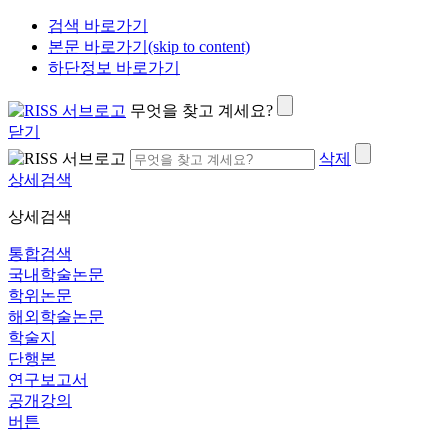
검색 바로가기
본문 바로가기(skip to content)
하단정보 바로가기
무엇을 찾고 계세요?
닫기
삭제
상세검색
상세검색
통합검색
국내학술논문
학위논문
해외학술논문
학술지
단행본
연구보고서
공개강의
버튼