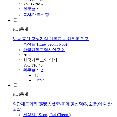
Vol.35 No.-
원문보기
복사/대출신청
KCI등재
해방 공간 강성갑의 기독교 사회운동 연구
홍성표(Hong
Seong
-Pyo)
한국기독교역사연구소
2016
한국기독교와 역사
Vol.- No.45
원문보기
2
KCI
DBpia
KCI등재
의안대군이화(義安大君李和)의 공신력(功臣歷)에 대한
고찰
천성래 (
Seong
Rai Cheon )