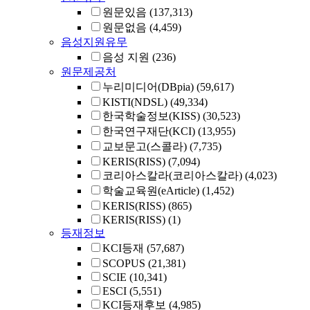
원문있음
(137,313)
원문없음
(4,459)
음성지원유무
음성 지원
(236)
원문제공처
누리미디어(DBpia)
(59,617)
KISTI(NDSL)
(49,334)
한국학술정보(KISS)
(30,523)
한국연구재단(KCI)
(13,955)
교보문고(스콜라)
(7,735)
KERIS(RISS)
(7,094)
코리아스칼라(코리아스칼라)
(4,023)
학술교육원(eArticle)
(1,452)
KERIS(RISS)
(865)
KERIS(RISS)
(1)
등재정보
KCI등재
(57,687)
SCOPUS
(21,381)
SCIE
(10,341)
ESCI
(5,551)
KCI등재후보
(4,985)