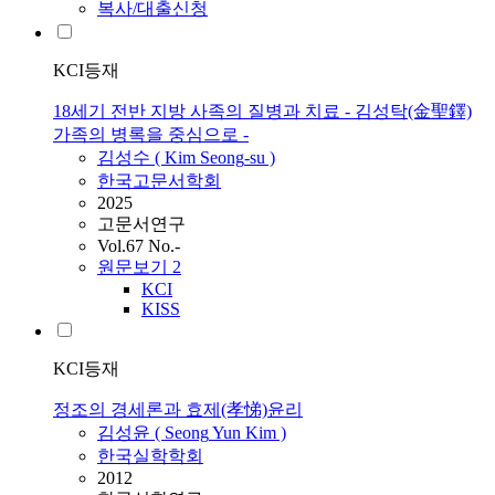
복사/대출신청
KCI등재
18세기 전반 지방 사족의 질병과 치료 - 김성탁(金聖鐸)
가족의 병록을 중심으로 -
김성수 ( Kim
Seong
-su )
한국고문서학회
2025
고문서연구
Vol.67 No.-
원문보기
2
KCI
KISS
KCI등재
정조의 경세론과 효제(孝悌)윤리
김성윤 (
Seong
Yun Kim )
한국실학학회
2012