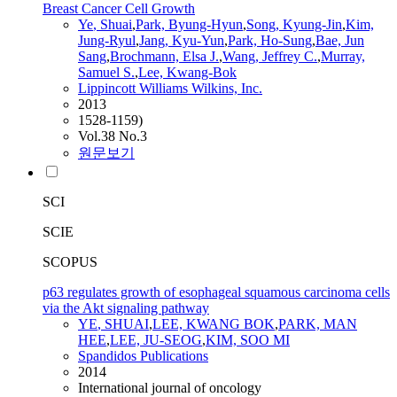
Breast Cancer Cell Growth
Ye
,
Shuai
,
Park, Byung-Hyun
,
Song, Kyung-Jin
,
Kim,
Jung-Ryul
,
Jang, Kyu-Yun
,
Park, Ho-Sung
,
Bae, Jun
Sang
,
Brochmann, Elsa J.
,
Wang, Jeffrey C.
,
Murray,
Samuel S.
,
Lee, Kwang-Bok
Lippincott Williams Wilkins, Inc.
2013
1528-1159)
Vol.38 No.3
원문보기
SCI
SCIE
SCOPUS
p63 regulates growth of esophageal squamous carcinoma cells
via the Akt signaling pathway
YE
,
SHUAI
,
LEE, KWANG BOK
,
PARK, MAN
HEE
,
LEE, JU-SEOG
,
KIM, SOO MI
Spandidos Publications
2014
International journal of oncology