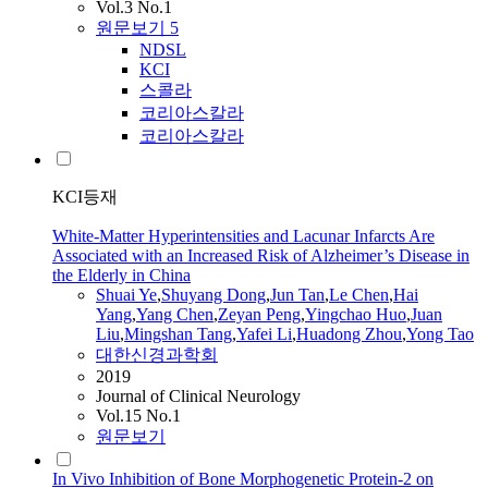
Vol.3 No.1
원문보기
5
NDSL
KCI
스콜라
코리아스칼라
코리아스칼라
KCI등재
White-Matter Hyperintensities and Lacunar Infarcts Are
Associated with an Increased Risk of Alzheimer’s Disease in
the Elderly in China
Shuai
Ye
,
Shuyang Dong
,
Jun Tan
,
Le Chen
,
Hai
Yang
,
Yang Chen
,
Zeyan Peng
,
Yingchao Huo
,
Juan
Liu
,
Mingshan Tang
,
Yafei Li
,
Huadong Zhou
,
Yong Tao
대한신경과학회
2019
Journal of Clinical Neurology
Vol.15 No.1
원문보기
In Vivo Inhibition of Bone Morphogenetic Protein-2 on