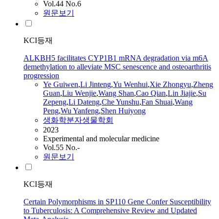
Vol.44 No.6
원문보기
KCI등재
ALKBH5 facilitates CYP1B1 mRNA degradation via m6A
demethylation to alleviate MSC senescence and osteoarthritis
progression
Ye
Guiwen
,
Li Jinteng
,
Yu Wenhui
,
Xie Zhongyu
,
Zheng
Guan
,
Liu Wenjie
,
Wang Shan
,
Cao Qian
,
Lin Jiajie
,
Su
Zepeng
,
Li Dateng
,
Che Yunshu
,
Fan
Shuai
,
Wang
Peng
,
Wu Yanfeng
,
Shen Huiyong
생화학분자생물학회
2023
Experimental and molecular medicine
Vol.55 No.-
원문보기
KCI등재
Certain Polymorphisms in SP110 Gene Confer Susceptibility
to Tuberculosis: A Comprehensive Review and Updated