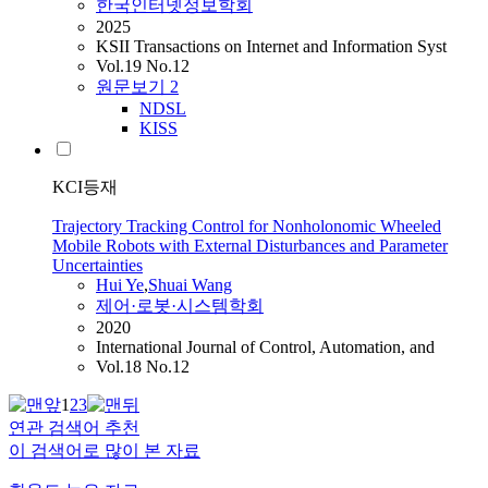
한국인터넷정보학회
2025
KSII Transactions on Internet and Information Syst
Vol.19 No.12
원문보기
2
NDSL
KISS
KCI등재
Trajectory Tracking Control for Nonholonomic Wheeled
Mobile Robots with External Disturbances and Parameter
Uncertainties
Hui
Ye
,
Shuai
Wang
제어·로봇·시스템학회
2020
International Journal of Control, Automation, and
Vol.18 No.12
1
2
3
연관 검색어 추천
이 검색어로 많이 본 자료