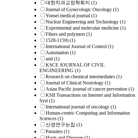
대한치과교정학회지
(1)
Journal of Gynecologic Oncology
(1)
Yonsei medical journal
(1)
Nuclear Engineering and Technology
(1)
Experimental and molecular medicine
(1)
Fibers and polymers
(1)
1528-1159)
(1)
International Journal of Control
(1)
Automation
(1)
and
(1)
KSCE JOURNAL OF CIVIL
ENGINEERING
(1)
Research on chemical intermediates
(1)
Journal of Clinical Neurology
(1)
Asian Pacific journal of cancer prevention
(1)
KSII Transactions on Internet and Information
Syst
(1)
International journal of oncology
(1)
Human-centric Computing and Information
Sciences
(1)
산경연구논집
(1)
Parasites
(1)
Hosts and Diseases
(1)