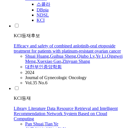
스콜라
DBpia
NDSL
KCI
KCI등재후보
Efficacy and safety of combined anlotinib-oral etoposide
treatment for patients with platinum-resistant ovarian cancer
Shuai
Huang
,
Guihua Sheng
,
Qiubo Lv
,
Ye
Li
,
Qingwei
Meng
,
Xuexiao Gao
,
Zhiyuan Shang
대한부인종양학회
2024
Journal of Gynecologic Oncology
Vol.35 No.6
KCI등재
Library Literature Data Resource Retrieval and Intelligent
Recommendation Network System Based on Cloud
Computing
Pan
Shuai
,
Tian
Ye