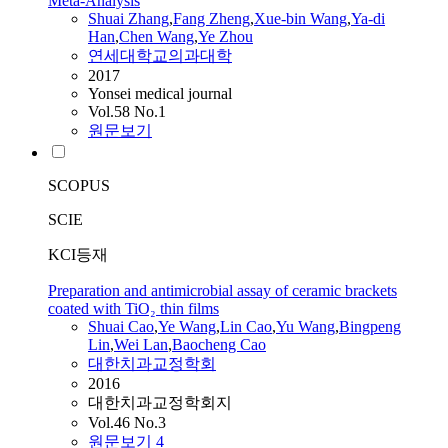
Meta-Analysis
Shuai
Zhang
,
Fang Zheng
,
Xue-bin Wang
,
Ya-di
Han
,
Chen Wang
,
Ye
Zhou
연세대학교의과대학
2017
Yonsei medical journal
Vol.58 No.1
원문보기
SCOPUS
SCIE
KCI등재
Preparation and antimicrobial assay of ceramic brackets
coated with TiO₂ thin films
Shuai
Cao
,
Ye
Wang
,
Lin Cao
,
Yu Wang
,
Bingpeng
Lin
,
Wei Lan
,
Baocheng Cao
대한치과교정학회
2016
대한치과교정학회지
Vol.46 No.3
원문보기
4