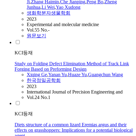
Ji
,
Zhang Haimin
,
Che Jianping
,
Peng Bo
,
Zheng
Junhua
,
Li Wei
,
Yao Xudong
생화학분자생물학회
2023
Experimental and molecular medicine
Vol.55 No.-
원문보기
KCI등재
Study on Folding Defect Elimination Method of Track Link
Forging Based on Preforming Design
Xiqing Ge
,
Yanan Yu
,
Huaze Yu
,
Guangchun
Wang
한국정밀공학회
2023
International Journal of Precision Engineering and
Vol.24 No.1
KCI등재
Diets structure of a common lizard Eremias argus and their
effects on grasshoppers: Implications for a potential biological
agent