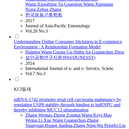
Wang
,
Xiongbing Tu
,
Guangjun
Wang
,
Xiangqun
Nong
,
Zehua Zhang
한국응용곤충학회
2017
Journal of Asia-Pacific Entomology
Vol.20 No.3
Understanding Online Consumer Stickiness in E-commerce
Environment : A Relationship Formation Model
Haiping
Wang
,
Guona Gu
,
Shihu An
,
Guangchun
Zhou
보안공학연구지원센터(IJUNESST)
2014
International Journal of u- and e- Service, Scienc
Vol.7 No.3
KCI등재
piRNA-1742 promotes renal cell carcinoma malignancy by
regulating USP8 stability through binding to hnRNPU and
thereby inhibiting MUC12 ubiquitination
Zhang Wentao
,
Zheng Zongtai
,
Wang
Keyi
,
Mao
Weipu
,
Li Xue
,
Wang
Guangchun
,
Zhang
Yuanyuan
,
Huang Jianhua
,
Zhang Ning
,
Wu Pengfei
,
Liu