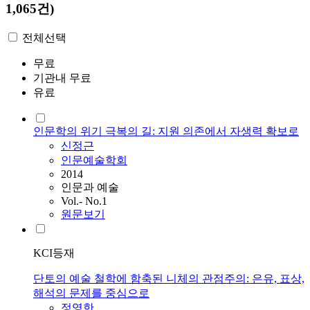
1,065건)
전체선택
무료
기관내 무료
유료
인문학의 위기 극복의 길: 지원 의존에서 자생력 확보로
신정근
인문예술학회
2014
인문과 예술
Vol.- No.1
원문보기
KCI등재
단토의 예술 철학에 함축된 니체의 관점주의: 은유, 표상,
해석의 문제를 중심으로
정영한