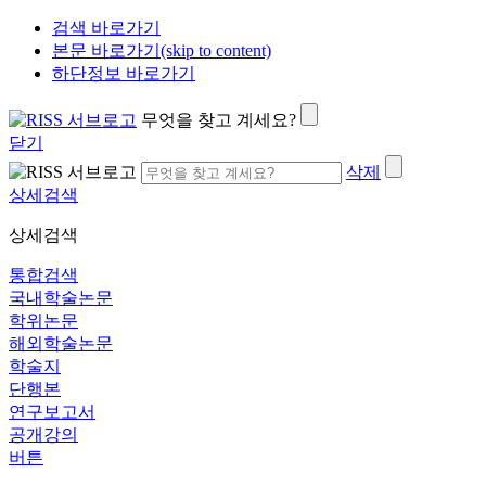
검색 바로가기
본문 바로가기(skip to content)
하단정보 바로가기
무엇을 찾고 계세요?
닫기
삭제
상세검색
상세검색
통합검색
국내학술논문
학위논문
해외학술논문
학술지
단행본
연구보고서
공개강의
버튼