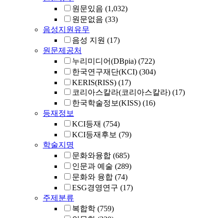
원문있음
(1,032)
원문없음
(33)
음성지원유무
음성 지원
(17)
원문제공처
누리미디어(DBpia)
(722)
한국연구재단(KCI)
(304)
KERIS(RISS)
(17)
코리아스칼라(코리아스칼라)
(17)
한국학술정보(KISS)
(16)
등재정보
KCI등재
(754)
KCI등재후보
(79)
학술지명
문화와융합
(685)
인문과 예술
(289)
문화와 융합
(74)
ESG경영연구
(17)
주제분류
복합학
(759)