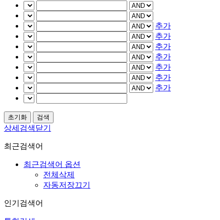
추가
추가
추가
추가
추가
추가
추가
상세검색닫기
최근검색어
최근검색어 옵션
전체삭제
자동저장끄기
인기검색어