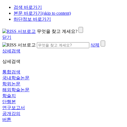
검색 바로가기
본문 바로가기(skip to content)
하단정보 바로가기
무엇을 찾고 계세요?
닫기
삭제
상세검색
상세검색
통합검색
국내학술논문
학위논문
해외학술논문
학술지
단행본
연구보고서
공개강의
버튼