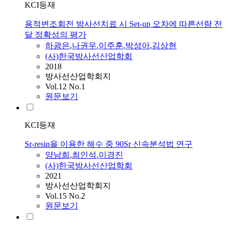
KCI등재
용적변조회전 방사선치료 시 Set-up 오차에 따른선량 전
달 정확성의 평가
하광은
,
나권우
,
이주훈
,
박성아
,
김상현
(사)한국방사선산업학회
2018
방사선산업학회지
Vol.12 No.1
원문보기
KCI등재
Sr-resin을 이용한 해수 중 90Sr 신속분석법 연구
양남희
,
최인석
,
이경진
(사)한국방사선산업학회
2021
방사선산업학회지
Vol.15 No.2
원문보기