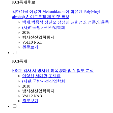
KCI등재후보
감마선을 이용한 Metronidazole이 함유된 Poly(vinyl
alcohol) 하이드로겔 제조 및 특성
백재
,
박종석
,
정진오
,
정성인
,
권희정
,
안성준
,
임윤묵
(사)한국방사선산업학회
2016
방사선산업학회지
Vol.10 No.1
원문보기
KCI등재
ERCP 검사 시 방사선 피폭량과 암 위험도 분석
이양섭
,
서대건
,
조재환
(사)한국방사선산업학회
2018
방사선산업학회지
Vol.12 No.3
원문보기