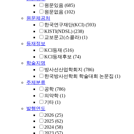
원문있음
(685)
원문없음
(102)
원문제공처
한국연구재단(KCI)
(593)
KISTI(NDSL)
(238)
교보문고(스콜라)
(1)
등재정보
KCI등재
(516)
KCI등재후보
(74)
학술지명
방사선산업학회지
(786)
한국방사선학회 학술대회 논문집
(1)
주제분류
공학
(786)
의약학
(1)
기타
(1)
발행연도
2026
(25)
2025
(62)
2024
(58)
2023
(57)