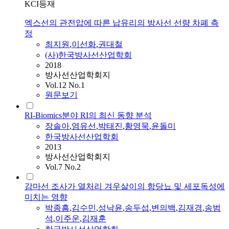
KCI등재
엑스선의 관전압에 따른 납유리의 방사선 선량 차폐 측
정
최지원
,
이선화
,
권대철
(사)한국방사선산업학회
2018
방사선산업학회지
Vol.12 No.1
원문보기
RI-Biomics분야 RI의 최신 동향 분석
장솔아
,
염유선
,
박태진
,
황영묵
,
윤돌미
한국방사선산업학회
2013
방사선산업학회지
Vol.7 No.2
감마선 조사가 열처리 겨우살이의 항당뇨 및 세포독성에
미치는 영향
박종흠
,
김수민
,
성낙윤
,
송두섭
,
변의백
,
김재경
,
송범
석
,
이주운
,
김재훈