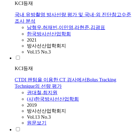
KCI등재
국내 유방촬영 방사선량 평가 및 국내·외 진단참고수준
조사 분석
남형우
,
허재빈
,
이민영
,
라현준
,
김광표
한국방사선산업학회
2021
방사선산업학회지
Vol.15 No.3
KCI등재
CTDI 팬텀을 이용한 CT 검사에서Bolus Tracking
Technique의 선량 평가
권대철
,
최지원
(사)한국방사선산업학회
2019
방사선산업학회지
Vol.13 No.3
원문보기