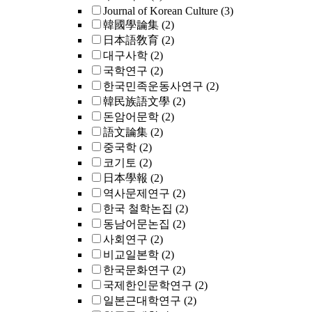
Journal of Korean Culture
(3)
韓國學論集
(2)
日本語敎育
(2)
대구사학
(2)
국학연구
(2)
한국민족운동사연구
(2)
韓民族語文學
(2)
돈암어문학
(2)
語文論集
(2)
중국학
(2)
코기토
(2)
日本學報
(2)
역사문제연구
(2)
한국 철학논집
(2)
동남어문논집
(2)
사회연구
(2)
비교일본학
(2)
한국문화연구
(2)
국제한인문학연구
(2)
일본근대학연구
(2)