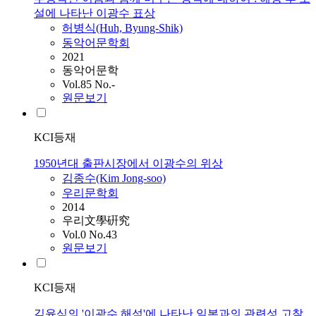
설에 나타난 이광수 표상
허병식(Huh, Byung-Shik)
동악어문학회
2021
동악어문학
Vol.85 No.-
원문보기
KCI등재
1950년대 출판시장에서 이광수의 위상
김종수(Kim Jong-soo)
우리문학회
2014
우리文學硏究
Vol.0 No.43
원문보기
KCI등재
김윤식의 '이광수 해석'에 나타난 일본과의 관련성 고찰