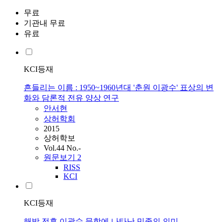
무료
기관내 무료
유료
KCI등재
흔들리는 이름 : 1950~1960년대 '춘원 이광수' 표상의 변
화와 담론적 전유 양상 연구
안서현
상허학회
2015
상허학보
Vol.44 No.-
원문보기
2
RISS
KCI
KCI등재
해방 전후 이광수 문학에 나타난 민족의 의미