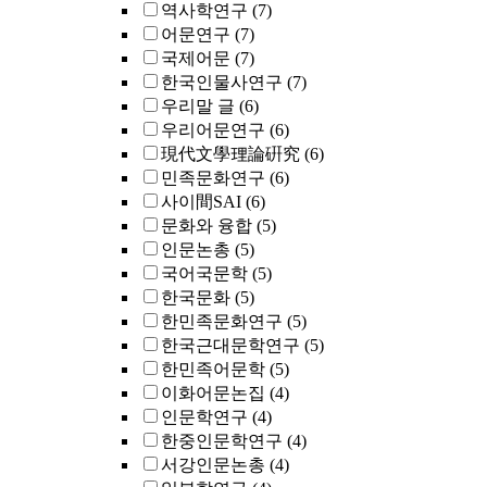
역사학연구
(7)
어문연구
(7)
국제어문
(7)
한국인물사연구
(7)
우리말 글
(6)
우리어문연구
(6)
現代文學理論硏究
(6)
민족문화연구
(6)
사이間SAI
(6)
문화와 융합
(5)
인문논총
(5)
국어국문학
(5)
한국문화
(5)
한민족문화연구
(5)
한국근대문학연구
(5)
한민족어문학
(5)
이화어문논집
(4)
인문학연구
(4)
한중인문학연구
(4)
서강인문논총
(4)