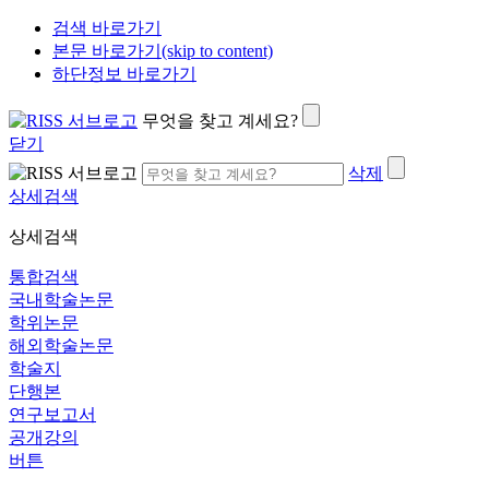
검색 바로가기
본문 바로가기(skip to content)
하단정보 바로가기
무엇을 찾고 계세요?
닫기
삭제
상세검색
상세검색
통합검색
국내학술논문
학위논문
해외학술논문
학술지
단행본
연구보고서
공개강의
버튼