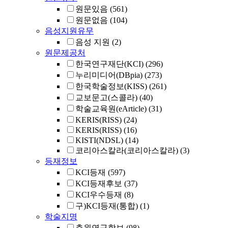
원문있음
(561)
원문없음
(104)
음성지원유무
음성 지원
(2)
원문제공처
한국연구재단(KCI)
(296)
누리미디어(DBpia)
(273)
한국학술정보(KISS)
(261)
교보문고(스콜라)
(40)
학술교육원(eArticle)
(31)
KERIS(RISS)
(24)
KERIS(RISS)
(16)
KISTI(NDSL)
(14)
코리아스칼라(코리아스칼라)
(3)
등재정보
KCI등재
(597)
KCI등재후보
(37)
KCI우수등재
(8)
구)KCI등재(통합)
(1)
학술지명
춘원연구학보
(98)