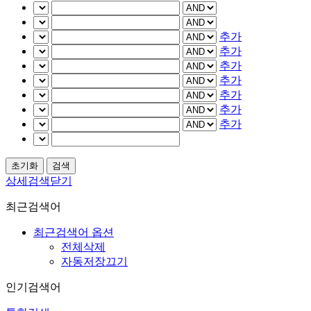
추가
추가
추가
추가
추가
추가
추가
상세검색닫기
최근검색어
최근검색어 옵션
전체삭제
자동저장끄기
인기검색어