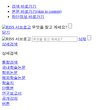
검색 바로가기
본문 바로가기(skip to content)
하단정보 바로가기
무엇을 찾고 계세요?
닫기
삭제
상세검색
상세검색
통합검색
국내학술논문
학위논문
해외학술논문
학술지
단행본
연구보고서
공개강의
버튼