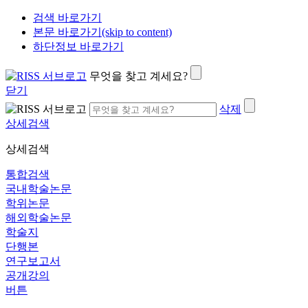
검색 바로가기
본문 바로가기(skip to content)
하단정보 바로가기
무엇을 찾고 계세요?
닫기
삭제
상세검색
상세검색
통합검색
국내학술논문
학위논문
해외학술논문
학술지
단행본
연구보고서
공개강의
버튼