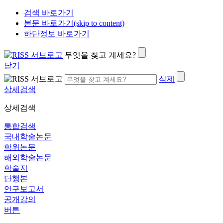
검색 바로가기
본문 바로가기(skip to content)
하단정보 바로가기
무엇을 찾고 계세요?
닫기
삭제
상세검색
상세검색
통합검색
국내학술논문
학위논문
해외학술논문
학술지
단행본
연구보고서
공개강의
버튼