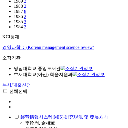
1989
2
1988
2
1987
8
1986
2
1985
3
1984
2
KCI등재
경영과학 : (Korean management science review)
소장기관
영남대학교 중앙도서관
호서대학교(아산) 학술지원과
복사/대출신청
전체선택
經營情報시스템(MIS) 硏究現況 및 發展方向
李軫周, 金相薰