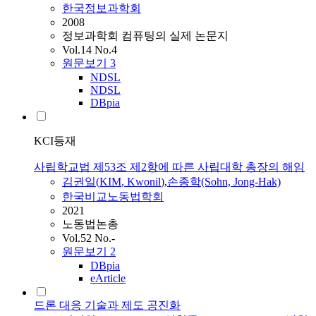
한국정보과학회
2008
정보과학회 컴퓨팅의 실제 논문지
Vol.14 No.4
원문보기
3
NDSL
NDSL
DBpia
KCI등재
사립학교법 제53조 제2항에 따른 사립대학 총장의 해임
김
권일(
KIM
,
Kwonil
)
,
손종학(Sohn, Jong-Hak)
한국비교노동법학회
2021
노동법논총
Vol.52 No.-
원문보기
2
DBpia
eArticle
드론 대응 기술과 제도 공진화