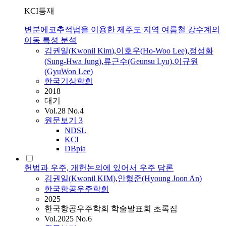
KCI등재
변분에코추적법을 이용한 제주도 지역 여름철 강수계의
이동 특성 분석
김
권일(
Kwonil
Kim
)
,
이호우(Ho-Woo Lee)
,
정성화
(Sung-Hwa Jung)
,
류근수(Geunsu Lyu)
,
이규원
(GyuWon Lee)
한국기상학회
2018
대기
Vol.28 No.4
원문보기
3
NDSL
KCI
DBpia
헌법과 우주, 개헌논의에 있어서 우주 담론
김
권일(
Kwonil
KIM
)
,
안형준(Hyoung Joon An)
한국항공우주학회
2025
한국항공우주학회 학술발표회 초록집
Vol.2025 No.6