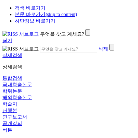
검색 바로가기
본문 바로가기(skip to content)
하단정보 바로가기
무엇을 찾고 계세요?
닫기
삭제
상세검색
상세검색
통합검색
국내학술논문
학위논문
해외학술논문
학술지
단행본
연구보고서
공개강의
버튼