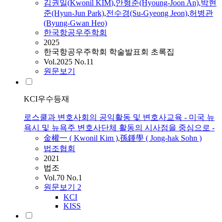
김
권일(
Kwonil
KIM
)
,
안형준(Hyoung-Joon An)
,
박현
준(Hyun-Jun Park)
,
전수경(Su-Gyeong Jeon)
,
허병관
(Byung-Gwan Heo)
한국항공우주학회
2025
한국항공우주학회 학술발표회 초록집
Vol.2025 No.11
원문보기
KCI우수등재
로스쿨과 변호사회의 공익활동 및 변호사교육 - 미국 뉴
욕시 및 뉴욕주 변호사단체 활동의 시사점을 중심으로 -
金權一
(
Kwonil
Kim
)
,
孫鍾學 ( Jong-hak Sohn )
법조협회
2021
법조
Vol.70 No.1
원문보기
2
KCI
KISS