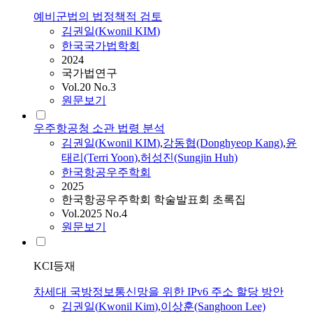
예비군법의 법정책적 검토
김
권일(
Kwonil
KIM
)
한국국가법학회
2024
국가법연구
Vol.20 No.3
원문보기
우주항공청 소관 법령 분석
김
권일(
Kwonil
KIM
)
,
강동협(Donghyeop Kang)
,
윤
태리(Terri Yoon)
,
허성진(Sungjin Huh)
한국항공우주학회
2025
한국항공우주학회 학술발표회 초록집
Vol.2025 No.4
원문보기
KCI등재
차세대 국방정보통신망을 위한 IPv6 주소 할당 방안
김
권일(
Kwonil
Kim
)
,
이상훈(Sanghoon Lee)