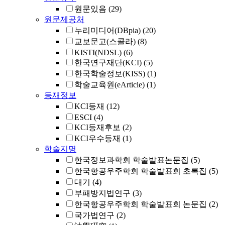
원문있음
(29)
원문제공처
누리미디어(DBpia)
(20)
교보문고(스콜라)
(8)
KISTI(NDSL)
(6)
한국연구재단(KCI)
(5)
한국학술정보(KISS)
(1)
학술교육원(eArticle)
(1)
등재정보
KCI등재
(12)
ESCI
(4)
KCI등재후보
(2)
KCI우수등재
(1)
학술지명
한국정보과학회 학술발표논문집
(5)
한국항공우주학회 학술발표회 초록집
(5)
대기
(4)
부패방지법연구
(3)
한국항공우주학회 학술발표회 논문집
(2)
국가법연구
(2)