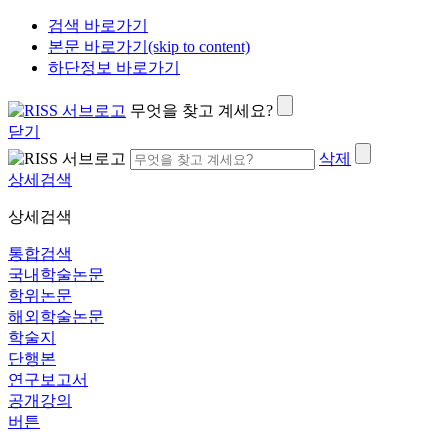
검색 바로가기
본문 바로가기(skip to content)
하단정보 바로가기
무엇을 찾고 계세요?
닫기
삭제
상세검색
상세검색
통합검색
국내학술논문
학위논문
해외학술논문
학술지
단행본
연구보고서
공개강의
버튼