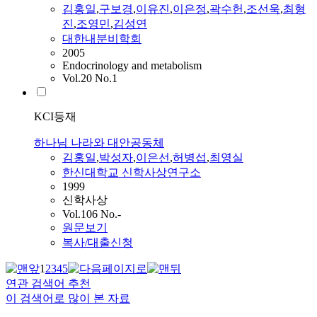
김홍일
,
구보경
,
이유진
,
이은정
,
곽수헌
,
조선욱
,
최형
진
,
조영민
,
김성연
대한내분비학회
2005
Endocrinology and metabolism
Vol.20 No.1
KCI등재
하나님 나라와 대안공동체
김홍일
,
박성자
,
이은선
,
허병섭
,
최영실
한신대학교 신학사상연구소
1999
신학사상
Vol.106 No.-
원문보기
복사/대출신청
1
2
3
4
5
연관 검색어 추천
이 검색어로 많이 본 자료