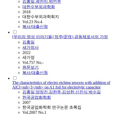
김홍일
,
곽찬이
,
박언주
대한수부외과학회
2018
대한수부외과학회지
Vol.23 No.4
복사/대출신청
[우리의 영성 이야기들] 정주(定住) 공동체로서의 가정
김홍일
새가정사
2022
새가정
Vol.757 No.-
원문보기
복사/대출신청
The characteristics of electro etching process with addition of
AlCl<sub>3</sub> on A1 foil for electrolytic capacitor
김홍일
,
양정진
,
김한주
,
김성한
,
신진식
,
박수길
한국공업화학회
2007
한국공업화학회 연구논문 초록집
Vol.2007 No.1