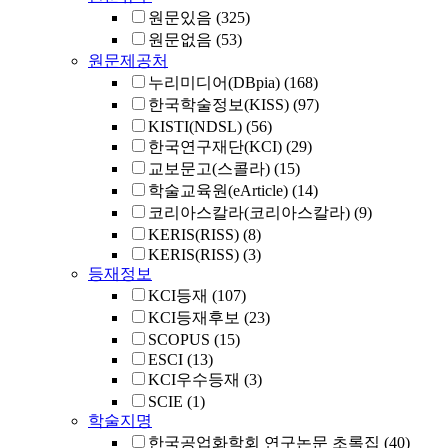
원문있음
(325)
원문없음
(53)
원문제공처
누리미디어(DBpia)
(168)
한국학술정보(KISS)
(97)
KISTI(NDSL)
(56)
한국연구재단(KCI)
(29)
교보문고(스콜라)
(15)
학술교육원(eArticle)
(14)
코리아스칼라(코리아스칼라)
(9)
KERIS(RISS)
(8)
KERIS(RISS)
(3)
등재정보
KCI등재
(107)
KCI등재후보
(23)
SCOPUS
(15)
ESCI
(13)
KCI우수등재
(3)
SCIE
(1)
학술지명
한국공업화학회 연구논문 초록집
(40)