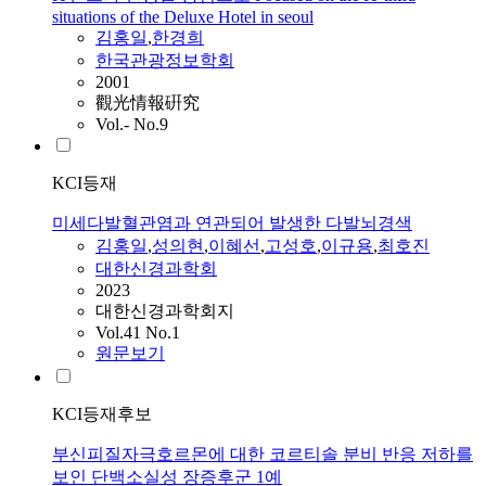
situations of the Deluxe Hotel in seoul
김홍일
,
한경희
한국관광정보학회
2001
觀光情報硏究
Vol.- No.9
KCI등재
미세다발혈관염과 연관되어 발생한 다발뇌경색
김홍일
,
성의현
,
이혜선
,
고성호
,
이규용
,
최호진
대한신경과학회
2023
대한신경과학회지
Vol.41 No.1
원문보기
KCI등재후보
부신피질자극호르몬에 대한 코르티솔 분비 반응 저하를
보인 단백소실성 장증후군 1예