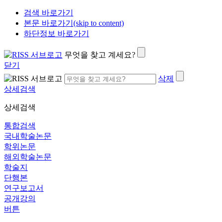
검색 바로가기
본문 바로가기(skip to content)
하단정보 바로가기
무엇을 찾고 계세요?
닫기
삭제
상세검색
상세검색
통합검색
국내학술논문
학위논문
해외학술논문
학술지
단행본
연구보고서
공개강의
버튼