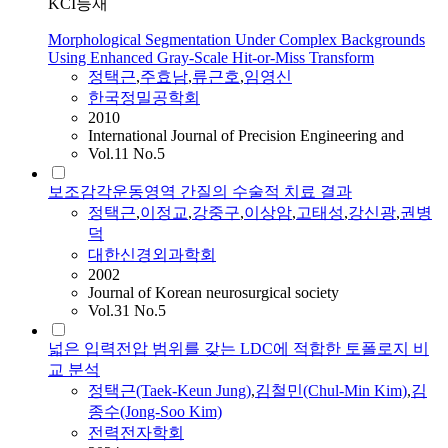
KCI등재
Morphological Segmentation Under Complex Backgrounds
Using Enhanced Gray-Scale Hit-or-Miss Transform
정택근
,
주효남
,
류근호
,
임영신
한국정밀공학회
2010
International Journal of Precision Engineering and
Vol.11 No.5
보조감각운동영역 간질의 수술적 치료 결과
정택근
,
이정교
,
강중구
,
이상암
,
고태성
,
강신광
,
권병
덕
대한신경외과학회
2002
Journal of Korean neurosurgical society
Vol.31 No.5
넓은 입력전압 범위를 갖는 LDC에 적합한 토폴로지 비
교 분석
정택근
(Taek-Keun Jung)
,
김철민(Chul-Min Kim)
,
김
종수(Jong-Soo Kim)
전력전자학회