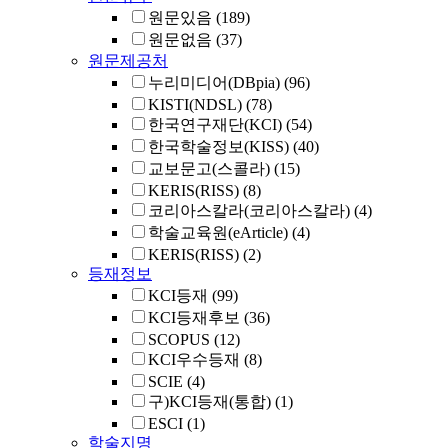
원문있음
(189)
원문없음
(37)
원문제공처
누리미디어(DBpia)
(96)
KISTI(NDSL)
(78)
한국연구재단(KCI)
(54)
한국학술정보(KISS)
(40)
교보문고(스콜라)
(15)
KERIS(RISS)
(8)
코리아스칼라(코리아스칼라)
(4)
학술교육원(eArticle)
(4)
KERIS(RISS)
(2)
등재정보
KCI등재
(99)
KCI등재후보
(36)
SCOPUS
(12)
KCI우수등재
(8)
SCIE
(4)
구)KCI등재(통합)
(1)
ESCI
(1)
학술지명