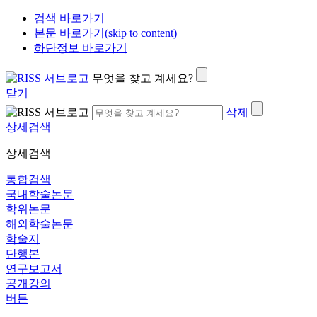
검색 바로가기
본문 바로가기(skip to content)
하단정보 바로가기
무엇을 찾고 계세요?
닫기
삭제
상세검색
상세검색
통합검색
국내학술논문
학위논문
해외학술논문
학술지
단행본
연구보고서
공개강의
버튼