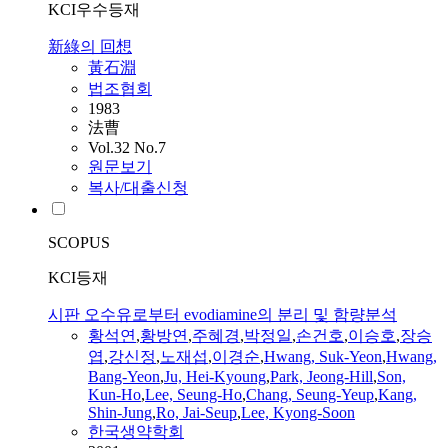
KCI우수등재
新綠의 回想
黃石淵
법조협회
1983
法曹
Vol.32 No.7
원문보기
복사/대출신청
SCOPUS
KCI등재
시판 오수유로부터 evodiamine의 분리 및 함량분석
황석연
,
황방연
,
주혜경
,
박정일
,
손건호
,
이승호
,
장승
엽
,
강신정
,
노재섭
,
이경순
,
Hwang, Suk-Yeon
,
Hwang,
Bang-Yeon
,
Ju, Hei-Kyoung
,
Park, Jeong-Hill
,
Son,
Kun-Ho
,
Lee, Seung-Ho
,
Chang, Seung-Yeup
,
Kang,
Shin-Jung
,
Ro, Jai-Seup
,
Lee, Kyong-Soon
한국생약학회