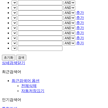
추가
추가
추가
추가
추가
추가
추가
상세검색닫기
최근검색어
최근검색어 옵션
전체삭제
자동저장끄기
인기검색어