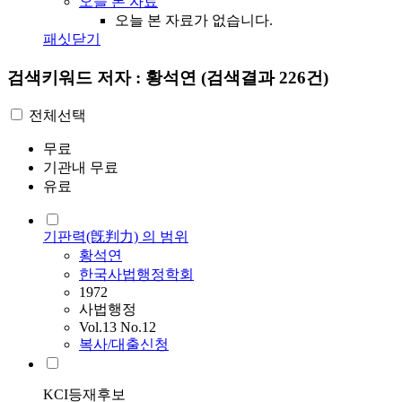
오늘 본 자료
오늘 본 자료가 없습니다.
패싯닫기
검색키워드
저자 : 황석연
(검색결과 226건)
전체선택
무료
기관내 무료
유료
기판력(旣判力) 의 범위
황석연
한국사법행정학회
1972
사법행정
Vol.13 No.12
복사/대출신청
KCI등재후보