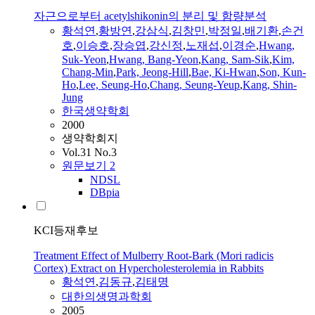
자근으로부터 acetylshikonin의 분리 및 함량분석
황석연
,
황방연
,
강삼식
,
김창민
,
박정일
,
배기환
,
손건
호
,
이승호
,
장승엽
,
강신정
,
노재섭
,
이경순
,
Hwang,
Suk-Yeon
,
Hwang, Bang-Yeon
,
Kang, Sam-Sik
,
Kim,
Chang-Min
,
Park, Jeong-Hill
,
Bae, Ki-Hwan
,
Son, Kun-
Ho
,
Lee, Seung-Ho
,
Chang, Seung-Yeup
,
Kang, Shin-
Jung
한국생약학회
2000
생약학회지
Vol.31 No.3
원문보기
2
NDSL
DBpia
KCI등재후보
Treatment Effect of Mulberry Root-Bark (Mori radicis
Cortex) Extract on Hypercholesterolemia in Rabbits
황석연
,
김동규
,
김태명
대한의생명과학회
2005