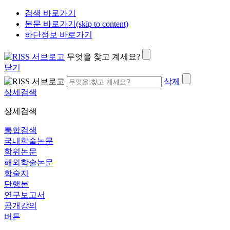
검색 바로가기
본문 바로가기(skip to content)
하단정보 바로가기
무엇을 찾고 계세요?
닫기
삭제
상세검색
상세검색
통합검색
국내학술논문
학위논문
해외학술논문
학술지
단행본
연구보고서
공개강의
버튼