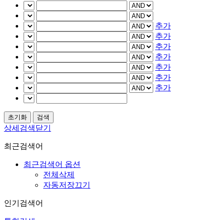
추가
추가
추가
추가
추가
추가
추가
상세검색닫기
최근검색어
최근검색어 옵션
전체삭제
자동저장끄기
인기검색어