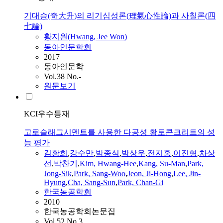
기대승(奇大升)의 리기심성론(理氣心性論)과 사칠론(四
七論)
황지원(
Hwang
, Jee Won)
동아인문학회
2017
동아인문학
Vol.38 No.-
원문보기
KCI우수등재
고로슬래그시멘트를 사용한 다공성 황토콘크리트의 성
능 평가
김황희
,
강수만
,
박종식
,
박상우
,
전지홍
,
이진형
,
차상
선
,
박찬기
,
Kim,
Hwang
-Hee
,
Kang, Su-Man
,
Park,
Jong-Sik
,
Park, Sang-Woo
,
Jeon, Ji-Hong
,
Lee, Jin-
Hyung
,
Cha, Sang-Sun
,
Park, Chan-Gi
한국농공학회
2010
한국농공학회논문집
Vol.52 No.3