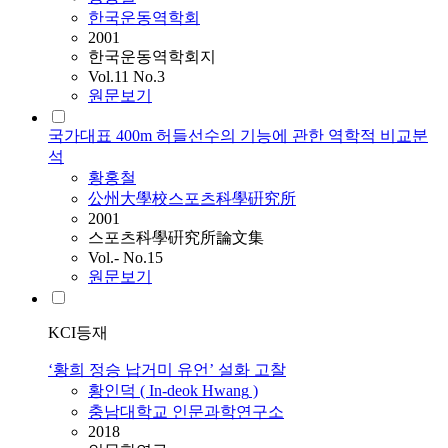
한국운동역학회
2001
한국운동역학회지
Vol.11 No.3
원문보기
국가대표 400m 허들선수의 기능에 관한 역학적 비교분
석
황홍철
公州大學校스포츠科學硏究所
2001
스포츠科學硏究所論文集
Vol.- No.15
원문보기
KCI등재
‘황희 정승 납거미 유언’ 설화 고찰
황인덕 ( In-deok
Hwang
)
충남대학교 인문과학연구소
2018