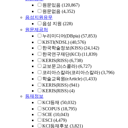
원문있음
(120,867)
원문없음
(4,352)
음성지원유무
음성 지원
(228)
원문제공처
누리미디어(DBpia)
(57,853)
KISTI(NDSL)
(40,576)
한국학술정보(KISS)
(24,142)
한국연구재단(KCI)
(11,839)
KERIS(RISS)
(6,738)
교보문고(스콜라)
(6,727)
코리아스칼라(코리아스칼라)
(3,796)
학술교육원(eArticle)
(1,433)
KERIS(RISS)
(941)
KERIS(RISS)
(4)
등재정보
KCI등재
(50,032)
SCOPUS
(18,795)
SCIE
(10,043)
ESCI
(4,479)
KCI등재후보
(3,821)