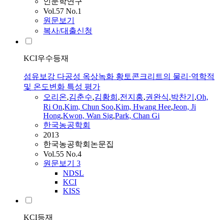
인문학연구
Vol.57 No.1
원문보기
복사/대출신청
KCI우수등재
섬유보강 다공성 옥상녹화 황토콘크리트의 물리·역학적
및 온도변화 특성 평가
오리온
,
김춘수
,
김황희
,
전지홍
,
권완식
,
박찬기
,
Oh,
Ri On
,
Kim, Chun Soo
,
Kim,
Hwang
Hee
,
Jeon, Ji
Hong
,
Kwon, Wan Sig
,
Park, Chan Gi
한국농공학회
2013
한국농공학회논문집
Vol.55 No.4
원문보기
3
NDSL
KCI
KISS
KCI등재