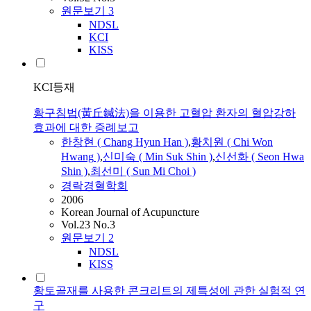
원문보기
3
NDSL
KCI
KISS
KCI등재
황구침법(黃丘鍼法)을 이용한 고혈압 환자의 혈압강하
효과에 대한 증례보고
한창현 ( Chang Hyun Han )
,
황치원 ( Chi Won
Hwang
)
,
신미숙 ( Min Suk Shin )
,
신선화 ( Seon Hwa
Shin )
,
최선미 ( Sun Mi Choi )
경락경혈학회
2006
Korean Journal of Acupuncture
Vol.23 No.3
원문보기
2
NDSL
KISS
황토골재를 사용한 콘크리트의 제특성에 관한 실험적 연
구