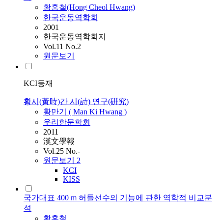
황홍철(Hong Cheol
Hwang
)
한국운동역학회
2001
한국운동역학회지
Vol.11 No.2
원문보기
KCI등재
황시(黃時)간 시(詩) 연구(硏究)
황만기 ( Man Ki
Hwang
)
우리한문학회
2011
漢文學報
Vol.25 No.-
원문보기
2
KCI
KISS
국가대표 400 m 허들선수의 기능에 관한 역학적 비교분
석
황홍철