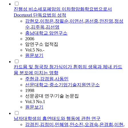
진행성 비소세포폐암의 이차항암화학요법으로서
Docetaxel 단독요법의 성적
강현모
,
이정은
,
장필순
,
이연선
,
권선중
,
안진영
,
정성
수
,
김주옥
,
김선영
충남대학교 암연구소
2006
암연구소 업적집
Vol.5 No.-
원문보기
카드뮴 및 청국장 첨가식이가 흰쥐의 생육과 체내 카드
뮴 분포에 미치는 영향
주현규
,
강경원
,
사동민
선문대학교·중소기업기술지원연구소
1998
선문공대 연구/기술 논문집
Vol.3 No.1
원문보기
남자대학생의 흡연태도와 행동에 관한 연구
강경진
,
김정미
,
민혜영
,
안소진
,
오경숙
,
은경희
,
이현
,