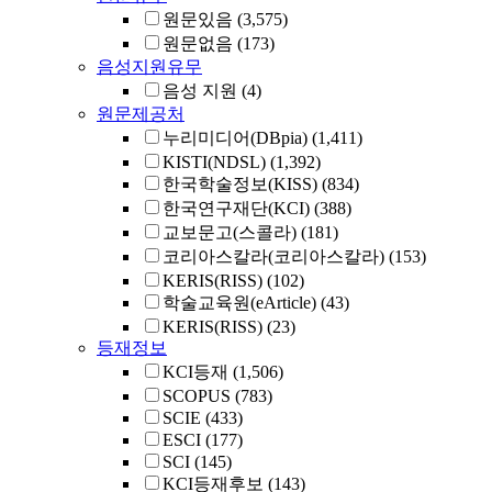
원문있음
(3,575)
원문없음
(173)
음성지원유무
음성 지원
(4)
원문제공처
누리미디어(DBpia)
(1,411)
KISTI(NDSL)
(1,392)
한국학술정보(KISS)
(834)
한국연구재단(KCI)
(388)
교보문고(스콜라)
(181)
코리아스칼라(코리아스칼라)
(153)
KERIS(RISS)
(102)
학술교육원(eArticle)
(43)
KERIS(RISS)
(23)
등재정보
KCI등재
(1,506)
SCOPUS
(783)
SCIE
(433)
ESCI
(177)
SCI
(145)
KCI등재후보
(143)