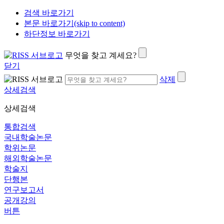
검색 바로가기
본문 바로가기(skip to content)
하단정보 바로가기
무엇을 찾고 계세요?
닫기
삭제
상세검색
상세검색
통합검색
국내학술논문
학위논문
해외학술논문
학술지
단행본
연구보고서
공개강의
버튼