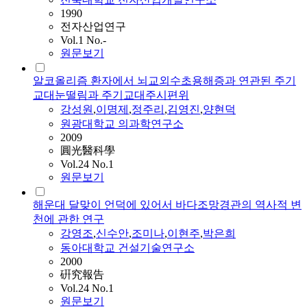
1990
전자산업연구
Vol.1 No.-
원문보기
알코올리즘 환자에서 뇌교외수초용해증과 연관된 주기
교대눈떨림과 주기교대주시편위
강성원
,
이명제
,
정주리
,
김영진
,
양현덕
원광대학교 의과학연구소
2009
圓光醫科學
Vol.24 No.1
원문보기
해운대 달맞이 언덕에 있어서 바다조망경관의 역사적 변
천에 관한 연구
강영조
,
신수안
,
조미나
,
이현주
,
박은희
동아대학교 건설기술연구소
2000
硏究報告
Vol.24 No.1
원문보기