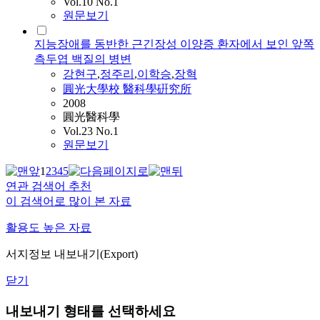
Vol.10 No.1
원문보기
지능장애를 동반한 근긴장성 이양증 환자에서 보인 앞쪽
측두엽 백질의 병변
강현구
,
정주리
,
이학승
,
장혁
圓光大學校 醫科學硏究所
2008
圓光醫科學
Vol.23 No.1
원문보기
1
2
3
4
5
연관 검색어 추천
이 검색어로 많이 본 자료
활용도 높은 자료
서지정보 내보내기(Export)
닫기
내보내기 형태를 선택하세요