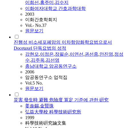
이희선
,
홍주미
,
김수지
이화여자대학교 간호과학대학
2003
이화간호학회지
Vol.- No.37
원문보기
진행성 비소세포폐암의 이차항암화학요법으로서
Docetaxel 단독요법의 성적
강현모
,
이정은
,
장필순
,
이연선
,
권선중
,
안진영
,
정성
수
,
김주옥
,
김선영
충남대학교 암공동연구소
2006
암공동연구소 업적집
Vol.5 No.
원문보기
災害 發生時 避難 危險度 算定 기준에 관한 硏究
姜良錫
,
金賢珠
弘益大學校 科學技術硏究所
1999
科學技術硏究論文集