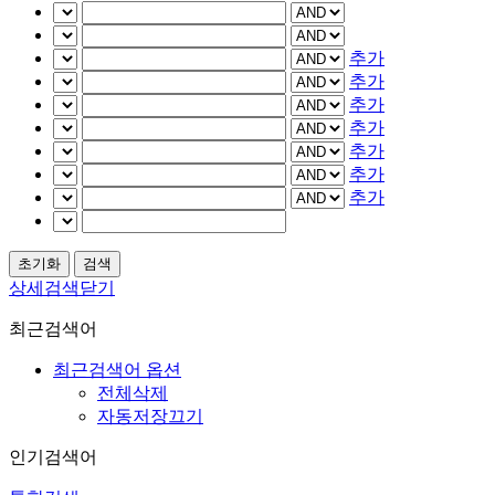
추가
추가
추가
추가
추가
추가
추가
상세검색닫기
최근검색어
최근검색어 옵션
전체삭제
자동저장끄기
인기검색어