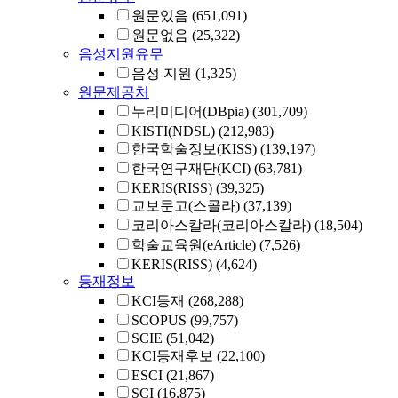
원문있음
(651,091)
원문없음
(25,322)
음성지원유무
음성 지원
(1,325)
원문제공처
누리미디어(DBpia)
(301,709)
KISTI(NDSL)
(212,983)
한국학술정보(KISS)
(139,197)
한국연구재단(KCI)
(63,781)
KERIS(RISS)
(39,325)
교보문고(스콜라)
(37,139)
코리아스칼라(코리아스칼라)
(18,504)
학술교육원(eArticle)
(7,526)
KERIS(RISS)
(4,624)
등재정보
KCI등재
(268,288)
SCOPUS
(99,757)
SCIE
(51,042)
KCI등재후보
(22,100)
ESCI
(21,867)
SCI
(16,875)