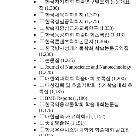
한국자기학회 학술연구발표회 논문개요
집
(1,386)
한국체육과학회지
(1,377)
한국정밀공학회지
(1,375)
학습자중심교과교육연구
(1,333)
한국농공학회 학술대회초록집
(1,313)
한국콘텐츠학회논문지
(1,304)
한국방사성폐기물학회 학술논문요약집
(1,236)
논문집
(1,225)
Journal of Nanoscience and Nanotechnology
(1,220)
대한외과학회 학술대회 초록집
(1,200)
대한결핵 및 호흡기학회 추계학술대회 초
록집
(1,185)
BMB Reports
(1,180)
한국약용작물학회 학술대회논문집
(1,176)
대한금속·재료학회지
(1,152)
天文學會報
(1,151)
항공우주시스템공학회 학술대회 발표집
(1,151)