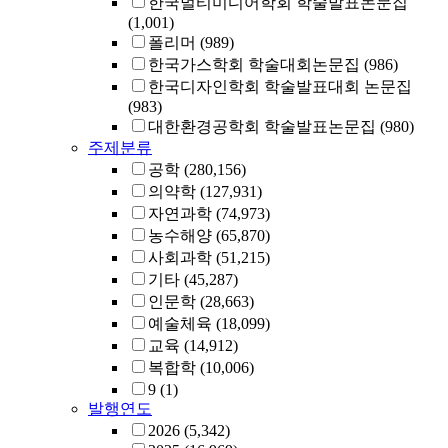
한국멀티미디어학회 학술발표논문집
(1,001)
폴리머
(989)
한국가스학회 학술대회논문집
(986)
한국디자인학회 학술발표대회 논문집
(983)
대한환경공학회 학술발표논문집
(980)
주제분류
공학
(280,156)
의약학
(127,931)
자연과학
(74,973)
농수해양
(65,870)
사회과학
(51,215)
기타
(45,287)
인문학
(28,663)
예술체육
(18,099)
교육
(14,912)
복합학
(10,006)
9
(1)
발행연도
2026
(5,342)