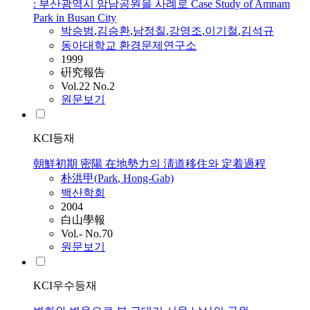
: 부산광역시 암남공원을 사례로 Case Study of Amnam
Park in Busan City
박승범
,
김승환
,
남정칠
,
강영조
,
이기철
,
김석규
동아대학교 환경문제연구소
1999
硏究報告
Vol.22 No.2
원문보기
KCI등재
朝鮮初期 密陽 在地勢力의 淸道移住와 定着過程
朴洪甲(
Park
, Hong-Gab)
백산학회
2004
白山學報
Vol.- No.70
원문보기
KCI우수등재