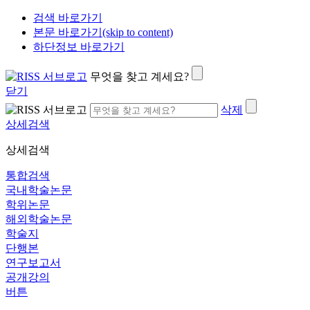
검색 바로가기
본문 바로가기(skip to content)
하단정보 바로가기
무엇을 찾고 계세요?
닫기
삭제
상세검색
상세검색
통합검색
국내학술논문
학위논문
해외학술논문
학술지
단행본
연구보고서
공개강의
버튼