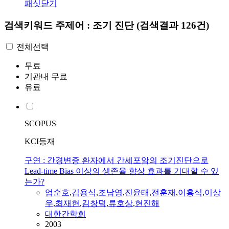
패싯닫기
검색키워드
주제어 : 조기 진단
(검색결과 126건)
전체선택
무료
기관내 무료
유료
SCOPUS
KCI등재
구연 : 간경변증 환자에서 간세포암의 조기진단으로
Lead-time Bias 이상의 생존율 향상 효과를 기대할 수 있
는가?
엄순호
,
김용식
,
조남영
,
진윤태
,
전훈재
,
이홍식
,
이상
우
,
최재현
,
김창덕
,
류호상
,
현진해
대한간학회
2003