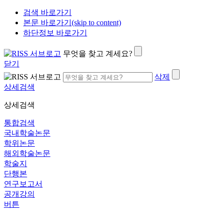
검색 바로가기
본문 바로가기(skip to content)
하단정보 바로가기
무엇을 찾고 계세요?
닫기
삭제
상세검색
상세검색
통합검색
국내학술논문
학위논문
해외학술논문
학술지
단행본
연구보고서
공개강의
버튼