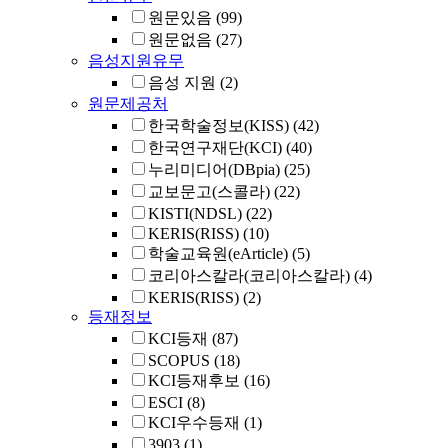
원문있음
(99)
원문없음
(27)
음성지원유무
음성 지원
(2)
원문제공처
한국학술정보(KISS)
(42)
한국연구재단(KCI)
(40)
누리미디어(DBpia)
(25)
교보문고(스콜라)
(22)
KISTI(NDSL)
(22)
KERIS(RISS)
(10)
학술교육원(eArticle)
(5)
코리아스칼라(코리아스칼라)
(4)
KERIS(RISS)
(2)
등재정보
KCI등재
(87)
SCOPUS
(18)
KCI등재후보
(16)
ESCI
(8)
KCI우수등재
(1)
3903
(1)