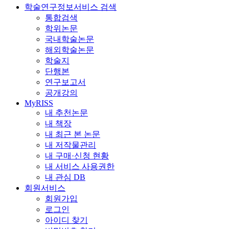
학술연구정보서비스 검색
통합검색
학위논문
국내학술논문
해외학술논문
학술지
단행본
연구보고서
공개강의
MyRISS
내 추천논문
내 책장
내 최근 본 논문
내 저작물관리
내 구매·신청 현황
내 서비스 사용권한
내 관심 DB
회원서비스
회원가입
로그인
아이디 찾기