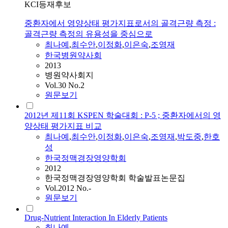
KCI등재후보
중환자에서 영양상태 평가지표로서의 골격근량 측정 :
골격근량 측정의 유용성을 중심으로
최나예
,
최수안
,
이정화
,
이은숙
,
조영재
한국병원약사회
2013
병원약사회지
Vol.30 No.2
원문보기
2012년 제11회 KSPEN 학술대회 : P-5 ; 중환자에서의 영
양상태 평가지표 비교
최나예
,
최수안
,
이정화
,
이은숙
,
조영재
,
박도중
,
한호
성
한국정맥경장영양학회
2012
한국정맥경장영양학회 학술발표논문집
Vol.2012 No.-
원문보기
Drug-Nutrient Interaction In Elderly Patients
최나예