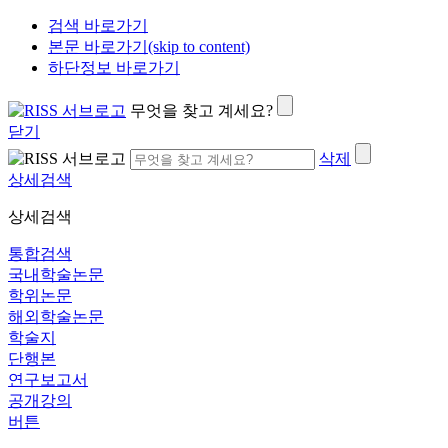
검색 바로가기
본문 바로가기(skip to content)
하단정보 바로가기
무엇을 찾고 계세요?
닫기
삭제
상세검색
상세검색
통합검색
국내학술논문
학위논문
해외학술논문
학술지
단행본
연구보고서
공개강의
버튼