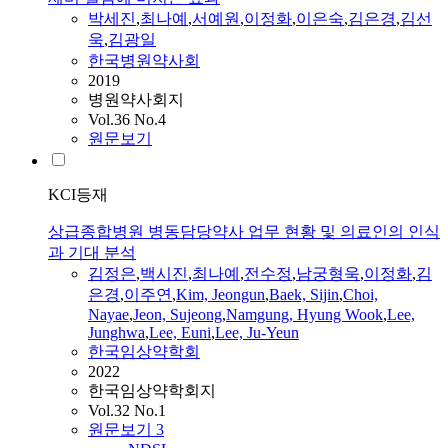
박세진
,
최나예
,
서예원
,
이정화
,
이은숙
,
김은경
,
김선
욱
,
김광일
한국병원약사회
2019
병원약사회지
Vol.36 No.4
원문보기
KCI등재
상급종합병원 병동담당약사 업무 현황 및 의료인의 인식
과 기대 분석
김정은
,
백시진
,
최나예
,
전수정
,
남궁형욱
,
이정화
,
김
은경
,
이주연
,
Kim, Jeongun
,
Baek, Sijin
,
Choi,
Nayae
,
Jeon, Sujeong
,
Namgung, Hyung Wook
,
Lee,
Junghwa
,
Lee, Euni
,
Lee, Ju-Yeun
한국임상약학회
2022
한국임상약학회지
Vol.32 No.1
원문보기
3