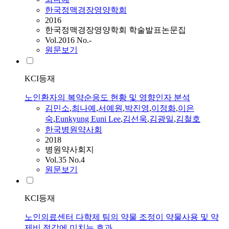
한국정맥경장영양학회
2016
한국정맥경장영양학회 학술발표논문집
Vol.2016 No.-
원문보기
KCI등재
노인환자의 복약순응도 현황 및 영향인자 분석
김민소
,
최나예
,
서예원
,
박진영
,
이정화
,
이은
숙
,
Eunkyung Euni Lee
,
김선욱
,
김광일
,
김철호
한국병원약사회
2018
병원약사회지
Vol.35 No.4
원문보기
KCI등재
노인의료센터 다학제 팀의 약물 조정이 약물사용 및 약
제비 절감에 미치는 효과