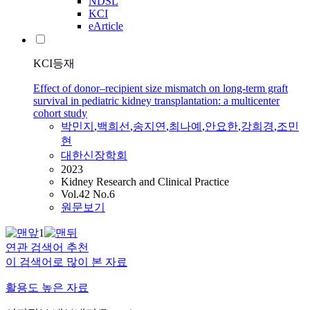
NDSL
KCI
eArticle
KCI등재
Effect of donor–recipient size mismatch on long-term graft
survival in pediatric kidney transplantation: a multicenter
cohort study
박민지
,
백희선
,
송지연
,
최나예
,
안요한
,
강희경
,
조민
현
대한신장학회
2023
Kidney Research and Clinical Practice
Vol.42 No.6
원문보기
1
연관 검색어 추천
이 검색어로 많이 본 자료
활용도 높은 자료