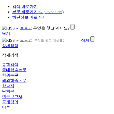
검색 바로가기
본문 바로가기(skip to content)
하단정보 바로가기
무엇을 찾고 계세요?
닫기
삭제
상세검색
상세검색
통합검색
국내학술논문
학위논문
해외학술논문
학술지
단행본
연구보고서
공개강의
버튼