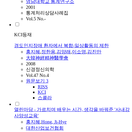
영남대학교 통계연구소
2001
통계처리상담사례집
Vol.5 No.-
KCI등재
경도인지장애 환자에서 복합-일상활동의 제한
홍지혜
,
정한용
,
김양래
,
이소영
,
김진만
大韓神經精神醫學會
2008
신경정신의학
Vol.47 No.4
원문보기
3
RISS
KCI
스콜라
열린마당 - 가르치며 배우는 시간, 생각을 바꿔준 '사내강
사양성교육'
홍지혜
,
Hong, Ji-Hye
대한산업보건협회