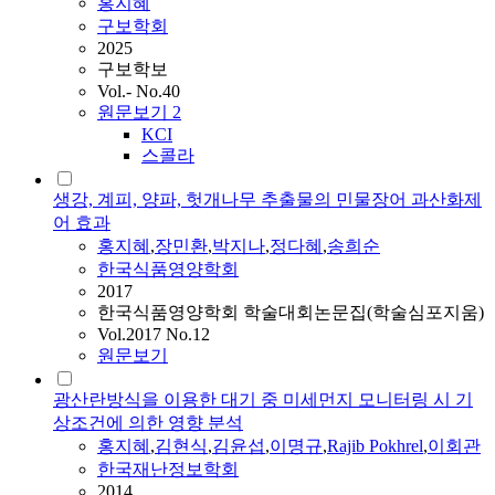
홍지혜
구보학회
2025
구보학보
Vol.- No.40
원문보기
2
KCI
스콜라
생강, 계피, 양파, 헛개나무 추출물의 민물장어 과산화제
어 효과
홍지혜
,
장민환
,
박지나
,
정다혜
,
송희순
한국식품영양학회
2017
한국식품영양학회 학술대회논문집(학술심포지움)
Vol.2017 No.12
원문보기
광산란방식을 이용한 대기 중 미세먼지 모니터링 시 기
상조건에 의한 영향 분석
홍지혜
,
김현식
,
김윤섭
,
이명규
,
Rajib Pokhrel
,
이회관
한국재난정보학회
2014