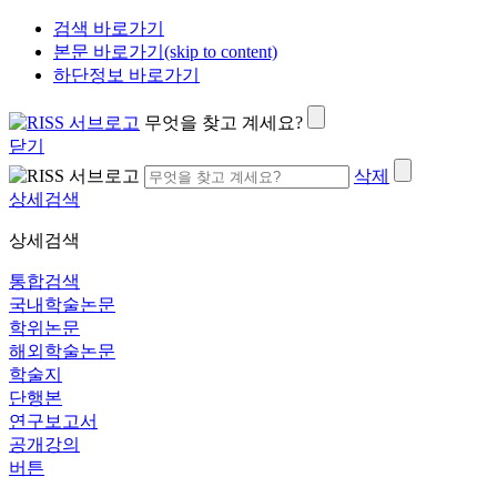
검색 바로가기
본문 바로가기(skip to content)
하단정보 바로가기
무엇을 찾고 계세요?
닫기
삭제
상세검색
상세검색
통합검색
국내학술논문
학위논문
해외학술논문
학술지
단행본
연구보고서
공개강의
버튼