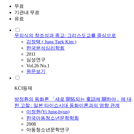
무료
기관내 무료
유료
무의식의 창조성과 종교: 그리스도교를 중심으로
김정택 (
Jung
Taek Kim )
한국분석심리학회
2011
심성연구
Vol.26 No.1
원문보기
KCI등재
방정환의 동화론 「새로 開拓되는 童話에 關하야」에 대
한 고찰 : 일본 타이쇼시대 동화이론과의 영향 관계
이정현(Yi
Jung
-hyun)
한국아동청소년문학학회
2008
아동청소년문학연구