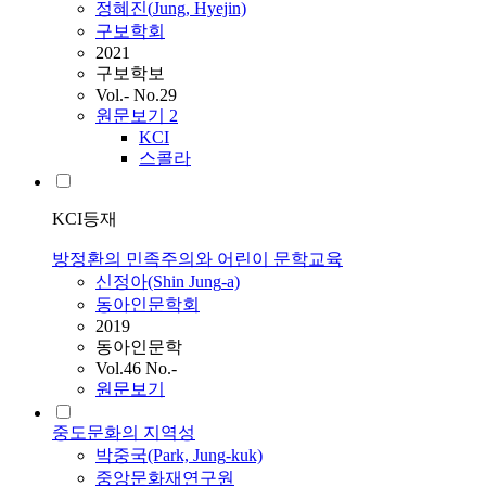
정혜진(
Jung
, Hyejin)
구보학회
2021
구보학보
Vol.- No.29
원문보기
2
KCI
스콜라
KCI등재
방정환의 민족주의와 어린이 문학교육
신정아(Shin
Jung
-a)
동아인문학회
2019
동아인문학
Vol.46 No.-
원문보기
중도문화의 지역성
박중국(Park,
Jung
-kuk)
중앙문화재연구원