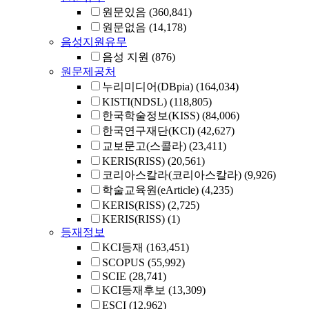
원문있음
(360,841)
원문없음
(14,178)
음성지원유무
음성 지원
(876)
원문제공처
누리미디어(DBpia)
(164,034)
KISTI(NDSL)
(118,805)
한국학술정보(KISS)
(84,006)
한국연구재단(KCI)
(42,627)
교보문고(스콜라)
(23,411)
KERIS(RISS)
(20,561)
코리아스칼라(코리아스칼라)
(9,926)
학술교육원(eArticle)
(4,235)
KERIS(RISS)
(2,725)
KERIS(RISS)
(1)
등재정보
KCI등재
(163,451)
SCOPUS
(55,992)
SCIE
(28,741)
KCI등재후보
(13,309)
ESCI
(12,962)