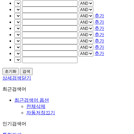
추가
추가
추가
추가
추가
추가
추가
상세검색닫기
최근검색어
최근검색어 옵션
전체삭제
자동저장끄기
인기검색어