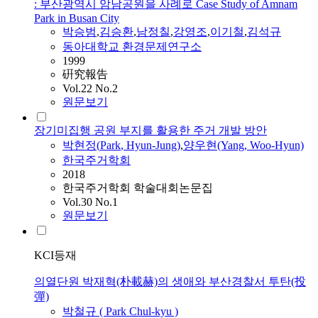
: 부산광역시 암남공원을 사례로 Case Study of Amnam
Park in Busan City
박승범
,
김승환
,
남정칠
,
강영조
,
이기철
,
김석규
동아대학교 환경문제연구소
1999
硏究報告
Vol.22 No.2
원문보기
장기미집행 공원 부지를 활용한 주거 개발 방안
박현정(
Park
, Hyun-Jung)
,
양우현(Yang, Woo-Hyun)
한국주거학회
2018
한국주거학회 학술대회논문집
Vol.30 No.1
원문보기
KCI등재
의열단원 박재혁(朴載赫)의 생애와 부산경찰서 투탄(投
彈)
박철규 (
Park
Chul-kyu )