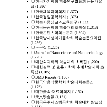
한국자기학회 학술연구발표회 논문개요
집
(1,386)
한국체육과학회지
(1,377)
한국정밀공학회지
(1,375)
학습자중심교과교육연구
(1,333)
한국농공학회 학술대회초록집
(1,313)
한국콘텐츠학회논문지
(1,304)
한국방사성폐기물학회 학술논문요약집
(1,236)
논문집
(1,225)
Journal of Nanoscience and Nanotechnology
(1,220)
대한외과학회 학술대회 초록집
(1,200)
대한결핵 및 호흡기학회 추계학술대회 초
록집
(1,185)
BMB Reports
(1,180)
한국약용작물학회 학술대회논문집
(1,176)
대한금속·재료학회지
(1,152)
天文學會報
(1,151)
항공우주시스템공학회 학술대회 발표집
(1,151)