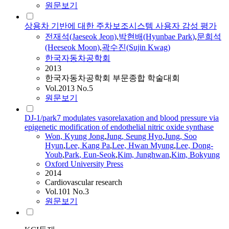
원문보기
상용차 기반에 대한 주차보조시스템 사용자 감성 평가
전재석(Jaeseok Jeon)
,
박현배(Hyunbae
Park
)
,
문희석
(Heeseok Moon)
,
곽수진(Sujin Kwag)
한국자동차공학회
2013
한국자동차공학회 부문종합 학술대회
Vol.2013 No.5
원문보기
DJ-1/park7 modulates vasorelaxation and blood pressure via
epigenetic modification of endothelial nitric oxide synthase
Won, Kyung Jong
,
Jung, Seung Hyo
,
Jung, Soo
Hyun
,
Lee, Kang Pa
,
Lee, Hwan Myung
,
Lee, Dong-
Youb
,
Park
, Eun-Seok
,
Kim, Junghwan
,
Kim, Bokyung
Oxford University Press
2014
Cardiovascular research
Vol.101 No.3
원문보기