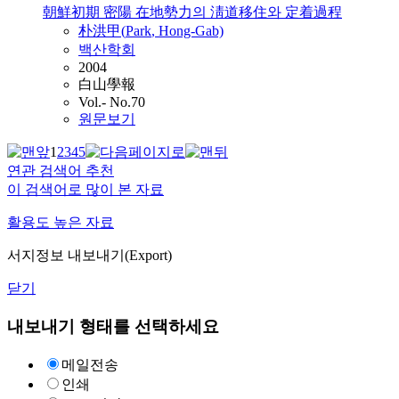
朝鮮初期 密陽 在地勢力의 淸道移住와 定着過程
朴洪甲(
Park
, Hong-Gab)
백산학회
2004
白山學報
Vol.- No.70
원문보기
1
2
3
4
5
연관 검색어 추천
이 검색어로 많이 본 자료
활용도 높은 자료
서지정보 내보내기(Export)
닫기
내보내기 형태를 선택하세요
메일전송
인쇄