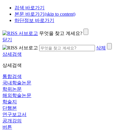
검색 바로가기
본문 바로가기(skip to content)
하단정보 바로가기
무엇을 찾고 계세요?
닫기
삭제
상세검색
상세검색
통합검색
국내학술논문
학위논문
해외학술논문
학술지
단행본
연구보고서
공개강의
버튼