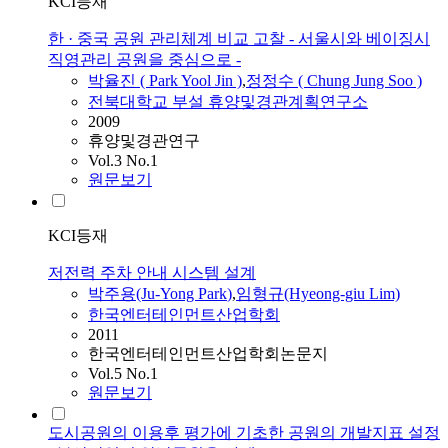
KCI등재
한 · 중국 공원 관리체계 비교 고찰 - 서울시와 베이징시
직영관리 공원을 중심으로 -
박율진 (
Park
Yool Jin )
,
정정수 ( Chung Jung Soo )
전북대학교 부설 휴양및경관계획연구소
2009
휴양및경관연구
Vol.3 No.1
원문보기
KCI등재
저전력 주차 안내 시스템 설계
박주용(Ju-Yong
Park
)
,
임형규(Hyeong-giu Lim)
한국엔터테인먼트산업학회
2011
한국엔터테인먼트산업학회논문지
Vol.5 No.1
원문보기
도시공원의 이용후 평가에 기초한 공원의 개발지표 설정