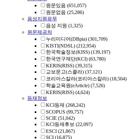
원문있음
(651,057)
원문없음
(25,286)
음성지원유무
음성 지원
(1,325)
원문제공처
누리미디어(DBpia)
(301,709)
KISTI(NDSL)
(212,954)
한국학술정보(KISS)
(139,197)
한국연구재단(KCI)
(63,780)
KERIS(RISS)
(39,315)
교보문고(스콜라)
(37,121)
코리아스칼라(코리아스칼라)
(18,504)
학술교육원(eArticle)
(7,526)
KERIS(RISS)
(4,624)
등재정보
KCI등재
(268,242)
SCOPUS
(99,757)
SCIE
(51,042)
KCI등재후보
(22,097)
ESCI
(21,867)
SCI
(16,875)