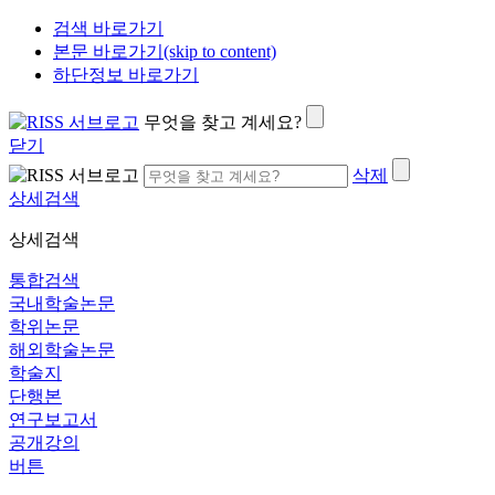
검색 바로가기
본문 바로가기(skip to content)
하단정보 바로가기
무엇을 찾고 계세요?
닫기
삭제
상세검색
상세검색
통합검색
국내학술논문
학위논문
해외학술논문
학술지
단행본
연구보고서
공개강의
버튼