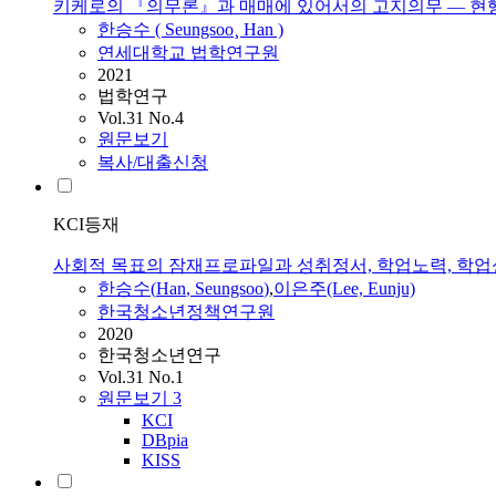
키케로의 『의무론』과 매매에 있어서의 고지의무 ― 현
한승수
(
Seungsoo
¸
Han
)
연세대학교 법학연구원
2021
법학연구
Vol.31 No.4
원문보기
복사/대출신청
KCI등재
사회적 목표의 잠재프로파일과 성취정서, 학업노력, 학
한승수
(
Han
,
Seungsoo
)
,
이은주(Lee, Eunju)
한국청소년정책연구원
2020
한국청소년연구
Vol.31 No.1
원문보기
3
KCI
DBpia
KISS