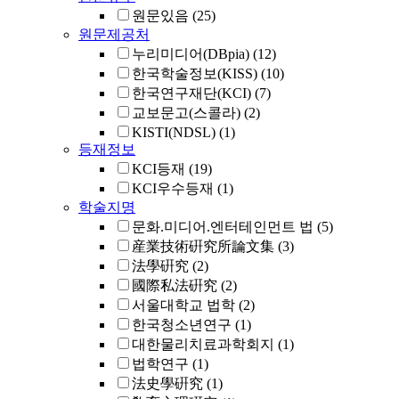
원문있음
(25)
원문제공처
누리미디어(DBpia)
(12)
한국학술정보(KISS)
(10)
한국연구재단(KCI)
(7)
교보문고(스콜라)
(2)
KISTI(NDSL)
(1)
등재정보
KCI등재
(19)
KCI우수등재
(1)
학술지명
문화.미디어.엔터테인먼트 법
(5)
産業技術硏究所論文集
(3)
法學硏究
(2)
國際私法硏究
(2)
서울대학교 법학
(2)
한국청소년연구
(1)
대한물리치료과학회지
(1)
법학연구
(1)
法史學硏究
(1)