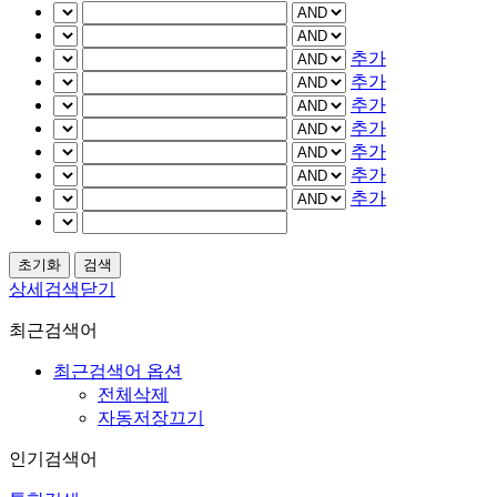
추가
추가
추가
추가
추가
추가
추가
상세검색닫기
최근검색어
최근검색어 옵션
전체삭제
자동저장끄기
인기검색어