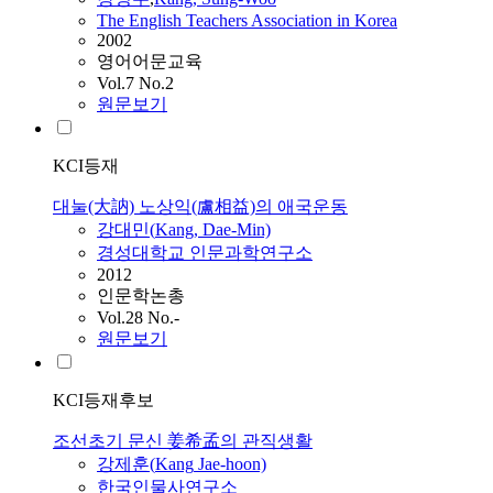
The English Teachers Association in Korea
2002
영어어문교육
Vol.7 No.2
원문보기
KCI등재
대눌(大訥) 노상익(盧相益)의 애국운동
강대민(
Kang
, Dae-Min)
경성대학교 인문과학연구소
2012
인문학논총
Vol.28 No.-
원문보기
KCI등재후보
조선초기 문신 姜希孟의 관직생활
강제훈(
Kang
Jae-hoon)
한국인물사연구소