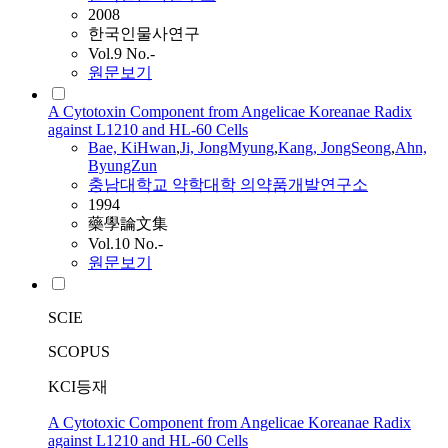
2008
한국인물사연구
Vol.9 No.-
원문보기
A Cytotoxin Component from Angelicae Koreanae Radix
against L1210 and HL-60 Cells
Bae, KiHwan
,
Ji, JongMyung
,
Kang
, JongSeong
,
Ahn,
ByungZun
충남대학교 약학대학 의약품개발연구소
1994
藥學論文集
Vol.10 No.-
원문보기
SCIE
SCOPUS
KCI등재
A Cytotoxic Component from Angelicae Koreanae Radix
against L1210 and HL-60 Cells