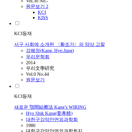
Vol.30 No.-
원문보기
2
KCI
KISS
KCI등재
서구 사회에 소개된 〈황조가〉의 양상 고찰
강혜정(
Kang
, Hye-Jung)
우리문학회
2014
우리文學硏究
Vol.0 No.44
원문보기
KCI등재
새로운 顎間結擦法 Kang’s WIRING
Hyo Shik
Kang
(姜孝植)
대한구강악안면외과학회
1980
대한구강악안면외과학회지