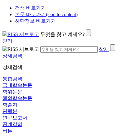
검색 바로가기
본문 바로가기(skip to content)
하단정보 바로가기
무엇을 찾고 계세요?
닫기
삭제
상세검색
상세검색
통합검색
국내학술논문
학위논문
해외학술논문
학술지
단행본
연구보고서
공개강의
버튼