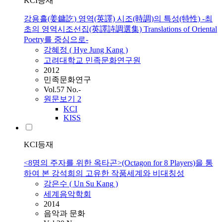
KCI등재
강용흘(姜鏞訖) 영역(英譯) 시조(時調)의 특성(特性) -최
초의 영역시조선집(英譯詩調選集) Translations of Oriental
Poetry를 중심으로-
강혜정 ( Hye Jung
Kang
)
고려대학교 민족문화연구원
2012
민족문화연구
Vol.57 No.-
원문보기
2
KCI
KISS
KCI등재
<8명의 주자를 위한 옥타곤>(Octagon for 8 Players)을 통
하여 본 강석희의 고유한 작품세계와 비대칭성
강은수 ( Un Su
Kang
)
세계음악학회
2014
음악과 문화