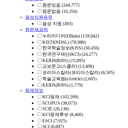
원문있음
(244,777)
원문없음
(10,354)
음성지원유무
음성 지원
(493)
원문제공처
누리미디어(DBpia)
(118,042)
KISTI(NDSL)
(78,980)
한국학술정보(KISS)
(50,456)
한국연구재단(KCI)
(24,277)
KERIS(RISS)
(15,095)
교보문고(스콜라)
(13,406)
코리아스칼라(코리아스칼라)
(6,505)
학술교육원(eArticle)
(2,605)
KERIS(RISS)
(1,779)
등재정보
KCI등재
(102,599)
SCOPUS
(38,073)
SCIE
(20,138)
KCI등재후보
(8,400)
ESCI
(7,925)
SCI
(6,697)