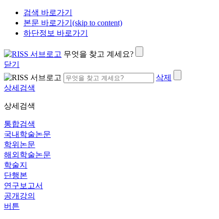
검색 바로가기
본문 바로가기(skip to content)
하단정보 바로가기
무엇을 찾고 계세요?
닫기
삭제
상세검색
상세검색
통합검색
국내학술논문
학위논문
해외학술논문
학술지
단행본
연구보고서
공개강의
버튼