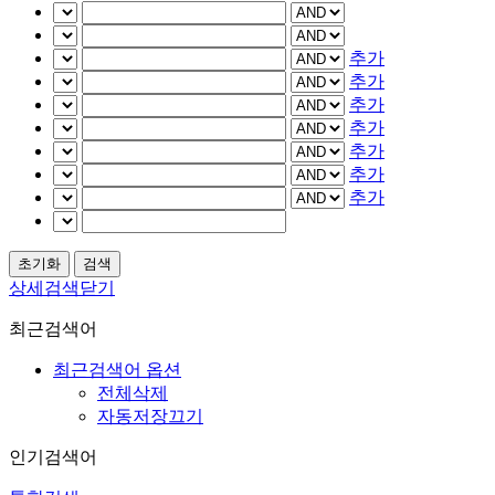
추가
추가
추가
추가
추가
추가
추가
상세검색닫기
최근검색어
최근검색어 옵션
전체삭제
자동저장끄기
인기검색어