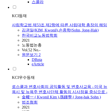
스콜라
KCI등재
사립학교법 제53조 제2항에 따른 사립대학 총장의 해임
김권일(KIM, Kwonil)
,
손종학
(
Sohn
, Jong-Hak)
한국비교노동법학회
2021
노동법논총
Vol.52 No.-
원문보기
2
DBpia
eArticle
KCI우수등재
로스쿨과 변호사회의 공익활동 및 변호사교육 - 미국 뉴
욕시 및 뉴욕주 변호사단체 활동의 시사점을 중심으로 -
金權一 ( Kwonil Kim )
,
孫鍾學 ( Jong-hak
Sohn
)
법조협회
2021