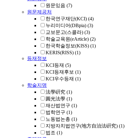
원문있음
(7)
원문제공처
한국연구재단(KCI)
(4)
누리미디어(DBpia)
(3)
교보문고(스콜라)
(3)
학술교육원(eArticle)
(2)
한국학술정보(KISS)
(1)
KERIS(RISS)
(1)
등재정보
KCI등재
(5)
KCI등재후보
(1)
KCI우수등재
(1)
학술지명
法學硏究
(1)
圓光法學
(1)
재산법연구
(1)
법학연구
(1)
노동법논총
(1)
지방자치법연구(地方自治法硏究)
(1)
법조
(1)